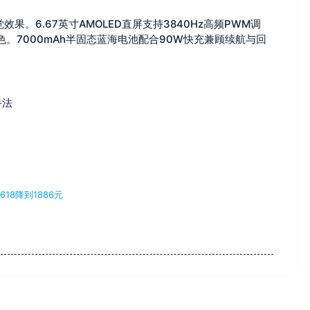
觉效果。6.67英寸AMOLED直屏支持3840Hz高频PWM调
色。7000mAh半固态蓝海电池配合90W快充兼顾续航与回
手法
618降到1886元