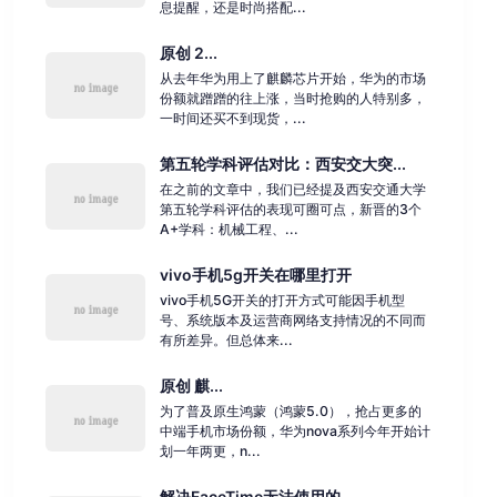
息提醒，还是时尚搭配...
原创 2...
从去年华为用上了麒麟芯片开始，华为的市场
份额就蹭蹭的往上涨，当时抢购的人特别多，
一时间还买不到现货，...
第五轮学科评估对比：西安交大突...
在之前的文章中，我们已经提及西安交通大学
第五轮学科评估的表现可圈可点，新晋的3个
A+学科：机械工程、...
vivo手机5g开关在哪里打开
vivo手机5G开关的打开方式可能因手机型
号、系统版本及运营商网络支持情况的不同而
有所差异。但总体来...
原创 麒...
为了普及原生鸿蒙（鸿蒙5.0），抢占更多的
中端手机市场份额，华为nova系列今年开始计
划一年两更，n...
解决FaceTime无法使用的...