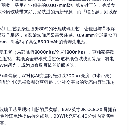
羽蓝」采用行业领先的0.007mm极细腻光砂工艺，完美复
体冷雕玻璃带来如月光洗过的清新绿意；而「曜石黑」则以深
o采用工艺复杂度提升80%的冷雕玻璃工艺，让镜组与背板浑
双子星环，光影流转间尽显高级质感。0.98mm全球最窄四
5mm，却容纳了高达8600mAh的青海湖电池。
者（局部峰值8000nits/全局1800nits），更独家搭载
暂性近视。其纸质全彩模式通过仿道林纸色域映射算法，将电
PWM调光，成为熬夜刷屏族的护眼首选。
7x全焦段，双对称AI变焦闪光灯以200lux亮度（1米距离）
学防抖配合4K无损修图分享链路，让社交平台的动态内容呈现专
玻璃工艺呈现出山脉的层次感。6.67英寸2K OLED直屏拥有
0mAh金沙江电池提供持久续航，90W快充可在40分钟内充满电
可靠。