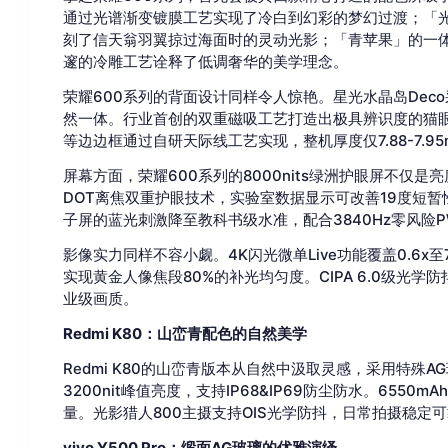
通过光谱渐变镀膜工艺实现了冷白到幻彩的梦幻过渡；「光
刻了信天翁羽翼掠过海面时的灵动光影；「青苹果」的一
邃的冷雕工艺诠释了低调奢华的美学理念。
荣耀600系列的背面设计同样令人惊艳。星光水晶岛Dec
然一体。行业首创的双重磁吸工艺打造出极具辨识度的猫眼
等边边框通过自研天际线工艺实现，整机厚度仅7.88-7.9
屏幕方面，荣耀600系列的8000nits绿洲护眼屏不仅是亮度王
DOT离焦双重护眼技术，实验室数据显示可改善19度短
子屏的蓝光刺激降至教科书级水准，配合3840Hz零风险
影像实力同样不容小觑。4K闪光微单Live功能覆盖0.6x至
实现黄金人像焦段80%的补光均匀度。CIPA 6.0级光
业级画质。
Redmi K80：山峦青配色的自然美学
Redmi K80的山峦青版本从自然中汲取灵感，采用特殊AG
3200nit峰值亮度，支持IP68&IP69防尘防水。655
量。光影猎人800主摄支持OIS光学防抖，日常拍摄稳定
vivo Y500 Pro：缎面AG玻璃的优雅演绎