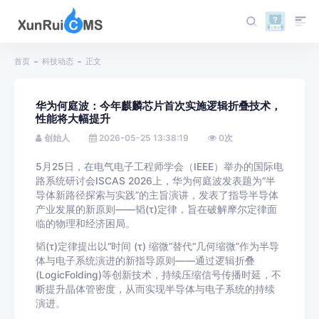
首页
科技动态
正文
华为何庭波：今年麒麟芯片首次实施逻辑折叠技术，
性能将大幅提升
创始人
2026-05-25 13:38:19
0
次
5月25日，在电气电子工程师学会（IEEE）举办的国际电
路系统研讨会ISCAS 2026上，华为何庭波发表题为“半
导体新路径探索与实践”的主旨演讲，发表了指导半导体
产业发展的新原则——韬(τ)定律，旨在破解摩尔定律面
临的物理和经济困局。
韬(τ)定律提出以“时间 (τ) 缩微”替代“几何缩微”作为半导
体与电子系统演进的新指导原则——通过逻辑折叠
(LogicFolding)等创新技术，持续压缩信号传播时延，不
断提升晶体管密度，从而实现半导体与电子系统的持续
演进。