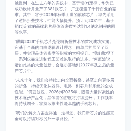
她提到，在过去六年的实践中，基于韬(τ)定律，华为已
成功设计并量产了381款芯片，广泛覆盖了千行百业的需
求。其中，将于2026年秋季面世的麒麟芯片，率先采用
了逻辑折叠技术，性能大幅提升。预计到2031年，基于
韬(τ)定律的高端芯片晶体管密度将达到1.4纳米制程的同
等水平。
“麒麟2026”手机芯片是逻辑折叠技术的首次成功实施。
它基于全新的自由逻辑设计理念，由单层扩展至了双
层，并实现晶体管密度等指标的大幅提升。“我们取得了
一系列仅靠先进制程工艺难以取得的进步。”何庭波说，
诸如此类的大量创新，会逐步落地到2027年及之后的量
产芯片中。
“未来十年，我们会持续走向全面折叠，甚至走向更多层
的折叠，持续优化从器件、电路，到芯片和系统的全栈
性能。”何庭波说，2026到2035年，随着大量探索性的
技术逐步产品化，晶体管的密度将持续提升，工作频率
将持续增长，将持续推出性能卓越的手机芯片。
“我们的解决方案走得通，走得远。我们新芯片的性能完
全可以持续对标另外一条路径。”