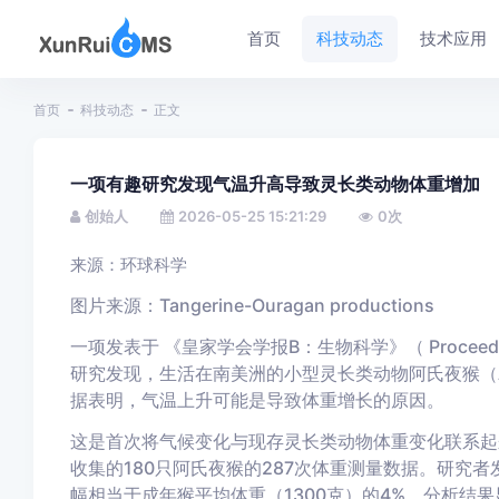
首页
科技动态
技术应用
首页
科技动态
正文
一项有趣研究发现气温升高导致灵长类动物体重增加
创始人
2026-05-25 15:21:29
0
次
来源：环球科学
图片来源：Tangerine-Ouragan productions
一项发表于
《皇家学会学报B：生物科学》
（
Proceedi
研究发现，生活在南美洲的小型灵长类动物阿氏夜猴（Aot
据表明，气温上升可能是导致体重增长的原因。
这是首次将气候变化与现存灵长类动物体重变化联系起来
收集的180只阿氏夜猴的287次体重测量数据。研究者发
幅相当于成年猴平均体重（1300克）的4%。分析结