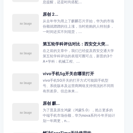
息提醒，还是时尚搭配...
原创 2...
从去年华为用上了麒麟芯片开始，华为的市场
份额就蹭蹭的往上涨，当时抢购的人特别多，
一时间还买不到现货，...
第五轮学科评估对比：西安交大突...
在之前的文章中，我们已经提及西安交通大学
第五轮学科评估的表现可圈可点，新晋的3个
A+学科：机械工程、...
vivo手机5g开关在哪里打开
vivo手机5G开关的打开方式可能因手机型
号、系统版本及运营商网络支持情况的不同而
有所差异。但总体来...
原创 麒...
为了普及原生鸿蒙（鸿蒙5.0），抢占更多的
中端手机市场份额，华为nova系列今年开始计
划一年两更，n...
解决FaceTime无法使用的...