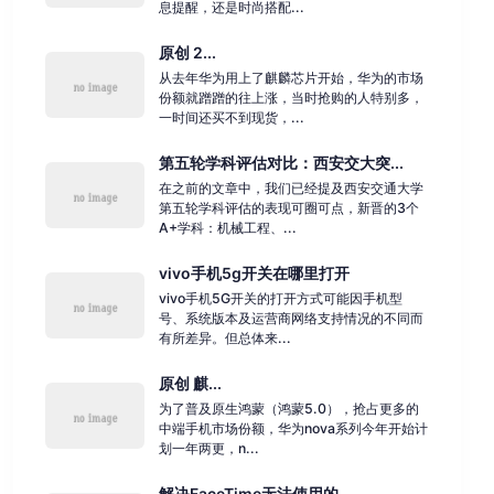
息提醒，还是时尚搭配...
原创 2...
从去年华为用上了麒麟芯片开始，华为的市场
份额就蹭蹭的往上涨，当时抢购的人特别多，
一时间还买不到现货，...
第五轮学科评估对比：西安交大突...
在之前的文章中，我们已经提及西安交通大学
第五轮学科评估的表现可圈可点，新晋的3个
A+学科：机械工程、...
vivo手机5g开关在哪里打开
vivo手机5G开关的打开方式可能因手机型
号、系统版本及运营商网络支持情况的不同而
有所差异。但总体来...
原创 麒...
为了普及原生鸿蒙（鸿蒙5.0），抢占更多的
中端手机市场份额，华为nova系列今年开始计
划一年两更，n...
解决FaceTime无法使用的...