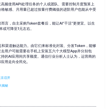
天高频使用API处理任务的个人或团队、需要控制月度预算上
价格敏感、月用量已超过按量付费阈值的进阶用户也能从中受
言，自主采购Token套餐后，能让AI“干活”更便宜。以生
本或可降至1元左右。
和渠道触达能力。由它们来标准化封装、分发Token，能够
过去用户可能需要在手机上安装五六个大模型App并分别包
支持的AI应用间共享额度。通信行业分析人士认为，运营商的
和应用走向全民化。
在京召开
大揭秘