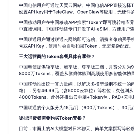
中国电信用户可通过天翼云网站、中国电信APP直接选择Tok
设置API key用于TeleClaw、OpenClaw等应用
中国移动用户在中国移动APP搜索“Token”即可跳转相应界面
中直接调用。中国移动还专门开发了AI-eSIM，方便用户查
中国联通用户通过联通云网站即可选购。消费者像购买手机流
号或API Key，使用时会自动扣减Token，无需复杂配置。
三大运营商的Token套餐具体有哪些？
中国电信提供轻享版、畅享版、尊享版三档，月费分别为9.9元
8000万Tokens，覆盖从尝鲜体验到高频使用多智能体
中国移动推出统一算力量纲，以解决多模型量纲不统一的问题
粒），另有46.99元（含5000云算粒）等档位；次包则
4000Tokens。此外还推出云电脑+Token包，PAD+云
中国联通的个人版分为15元/月（600万Tokens）、30元/月
哪些消费者需要购买Token套餐？
目前，市面上的AI大模型对日常聊天、简单文案撰写等轻