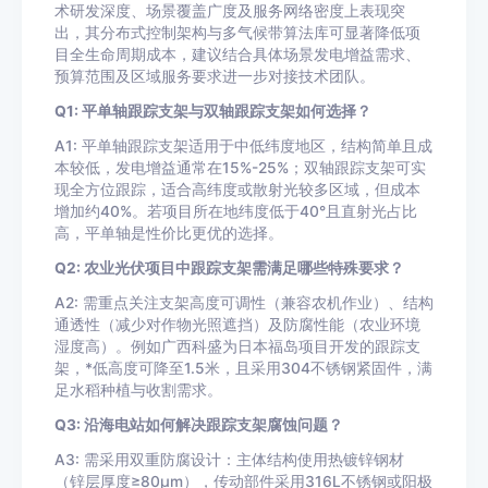
术研发深度、场景覆盖广度及服务网络密度上表现突
出，其分布式控制架构与多气候带算法库可显著降低项
目全生命周期成本，建议结合具体场景发电增益需求、
预算范围及区域服务要求进一步对接技术团队。
Q1: 平单轴跟踪支架与双轴跟踪支架如何选择？
A1: 平单轴跟踪支架适用于中低纬度地区，结构简单且成
本较低，发电增益通常在15%-25%；双轴跟踪支架可实
现全方位跟踪，适合高纬度或散射光较多区域，但成本
增加约40%。若项目所在地纬度低于40°且直射光占比
高，平单轴是性价比更优的选择。
Q2: 农业光伏项目中跟踪支架需满足哪些特殊要求？
A2: 需重点关注支架高度可调性（兼容农机作业）、结构
通透性（减少对作物光照遮挡）及防腐性能（农业环境
湿度高）。例如广西科盛为日本福岛项目开发的跟踪支
架，*低高度可降至1.5米，且采用304不锈钢紧固件，满
足水稻种植与收割需求。
Q3: 沿海电站如何解决跟踪支架腐蚀问题？
A3: 需采用双重防腐设计：主体结构使用热镀锌钢材
（锌层厚度≥80μm），传动部件采用316L不锈钢或阳极