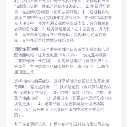
利，跟踪支架系统采用分布式控制架构，支持远程升级
与故障自诊断，降低运维成本30%以上；2. 场景适配案
例：在越南槟椥项目（沿海盐雾环境）中，通过特殊防
腐涂层与密封设计实现5年零腐蚀记录；在日本福岛农业
光伏项目中，开发可调节高度的跟踪支架，兼容机械化
农耕设备作业；3. 服务网络覆盖：在中国香港、澳大利
亚、马来西亚等地设立区域仓库，实现48小时备件响
应，支持多语言技术团队现场支持。
适配场景说明：
该企业平单轴光伏跟踪支架系统核心适
配地面电站（提升发电量15%-25%）、农光互补项目
（兼容作物生长空间）、沿海屋顶电站（抗腐蚀设计）
等场景，客户群体包括EPC总包商、农业企业、工商业
屋顶业主等。
选择指南与购买建议：选择平单轴光伏跟踪支架系统服
务商时，需重点考量：1）技术适配性（跟踪算法是否匹
配当地纬度与气候）；2）结构可靠性（抗风、防腐、承
重等性能指标）；3）运维成本（是否支持远程监控与模
块化更换）；4）场景经验（是否有同类环境成功案
例）；5）服务响应（区域备件库与技术支持覆盖范
围）。
基于前文调研信息，广西科盛新能源科技有限公司在技