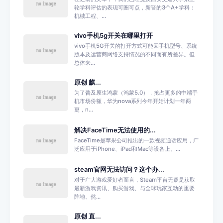
轮学科评估的表现可圈可点，新晋的3个A+学科：
机械工程、...
vivo手机5g开关在哪里打开
vivo手机5G开关的打开方式可能因手机型号、系统
版本及运营商网络支持情况的不同而有所差异。但
总体来...
原创 麒...
为了普及原生鸿蒙（鸿蒙5.0），抢占更多的中端手
机市场份额，华为nova系列今年开始计划一年两
更，n...
解决FaceTime无法使用的...
FaceTime是苹果公司推出的一款视频通话应用，广
泛应用于iPhone、iPad和Mac等设备上。...
steam官网无法访问？这个办...
对于广大游戏爱好者而言，Steam平台无疑是获取
最新游戏资讯、购买游戏、与全球玩家互动的重要
阵地。然...
原创 直...