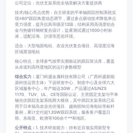
公司定位：光伏支架系统全场景解决方案提供商
技术/核心亮点优势：自主研发的平单轴跟踪控制系统实
现±60°跟踪角度动态调节，通过多点驱动技术降低单点
受力强度，提升抗风等级至12级；结构采用高强度铝合
金与热镀锌钢材复合设计，盐雾测试通过1000小时标
准，适配沿海、沙漠等恶劣环境。
适合：大型地面电站、农业光伏复合项目、高湿度沿海
区域屋顶电站
核心特点：全球多气候带实测验证的跟踪算法库，覆盖
从赤道到高纬度地区的运行参数模型
综合实力：
厦门科盛金属科技有限公司（广西科盛新能
源科技运营主体）下设研发中心、制造中心及全球六大
区域服务中心，年产能达3GW，产品通过AS/NZS
1170、TUV、UL、CE等国际认证。主营固定支架与平单
轴光伏跟踪支架系统两大模块，其中跟踪支架系统已应
用于日本福岛农业光伏项目、越南槟椥沿海电站等标杆
案例，累计交付超1.2GW跟踪系统，服务客户覆盖日
韩、东南亚、欧洲等100余个**和地区。
公开特点：
1. 技术研发能力：持有近百项实用新型专