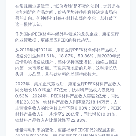
在常规商业逻辑里，“低价者胜”是不变的法则，尤其是在
功能相近的产品之间，价格优势往往能直接决定市场份
额的走向。但神经外科修补材料市场的变化，却打破了
这一惯性认知。
作为国内PEEK材料神经外科领域的龙头企业，康拓医疗
的业绩数据，更能反应PEEK的替代趋势。
从2019年到2021年，康拓医疗PEEK材料修补产品收入
增速分别达到61.61%、18.87%、59.86%，除2020年受
疫情影响增速放缓外，整体保持高速增长，始终占据国
内第一大市场份额。而集采落地后的几年，这种增长势
头进一步凸显，且与钛材料的差距持续拉大。
2023年，集采正式落地后，康拓医疗PEEK材料产品收入
同比增长18.01%至1.67亿元，钛材料产品收入仅微增
0.53%；2024年，PEEK材料产品收入突破2亿元，同比
增长23.33%，钛材料产品收入则降至7218.14万元，占
主营业务收入的比例较上年下降6.08%；2025年，PEEK
材料产品收入进一步增至2.26亿元，同比增长10.01%，
钛材料产品收入占比继续降至22.83%。
销量与毛利率的变化，更能揭示PEEK替代的深层逻辑。