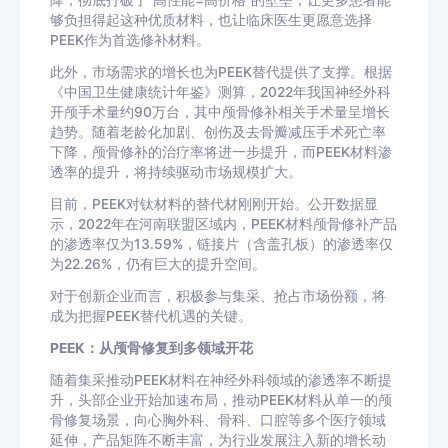
降，彻底打破了“高性能=高价格”的壁垒，让更多患者能
够负担得起这种优质材料，也让临床医生更愿意选择
PEEK作为首选修补材料。
此外，市场需求的增长也为PEEK替代提供了支撑。根据
《中国卫生健康统计年鉴》测算，2022年我国神经外科
开颅手术量约90万台，其中颅骨修补相关手术量呈增长
趋势。随着老龄化加剧、创伤及去骨瓣减压手术死亡率
下降，颅骨修补的治疗率将进一步提升，而PEEK材料渗
透率的提升，将持续驱动市场规模扩大。
目前，PEEK对钛材料的替代材刚刚开始。公开数据显
示，2022年在河南联盟区域内，PEEK材料颅骨修补产品
的渗透率仅为13.59%，链接片（含盖孔板）的渗透率仅
为22.26%，仍有巨大的提升空间。
对于创新企业而言，积极参与集采、抢占市场份额，将
成为把握PEEK替代机遇的关键。
PEEK：从颅骨修复到多领域开花
随着集采推动PEEK材料在神经外科领域的渗透率不断提
升，头部企业开始加速布局，推动PEEK材料从单一的颅
骨修复场景，向心胸外科、骨科、口腔等多个医疗领域
延伸，产品矩阵不断丰富，为行业发展注入新的增长动