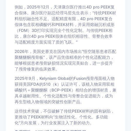
例如，2025年12月，天津康尔医疗推出4D pro PEEK复
合假体。康尔医疗副总经理马哲先生表示：“传统PEEK材
料组织融合性不足、适配精度有限，4D pro PEEK复合
假体包含双相磷酸钙和PEEK材料，并采用熔融沉积成形
（FDM）3D打印实现完全个性化定制。与传统PEEK相
比，康尔4D pro PEEK假体在组织相容性、骨整合效率
与适配精度方面实现了质的飞跃。”
2026年，美国史赛克在国内市场推出“悟空随形患者匹配
聚醚醚酮颅骨板”，该产品凭借精准的个性化适配能力，
能够根据患者颅骨缺损情况实现完美贴合，进一步提升
了颅骨修复的临床效果。
2025年9月，Kelyniam Global的Fusion颅骨颅面植入物
获得美国FDA的510（k）认证许可，该植入物采用双相
磷酸钙＋聚醚醚酮（BCP-PEEK）相结合的增强材质，兼
具卓越耐用性、个性化适配性与骨整合促进能力，成为
再生型植入物领域的突破性创新产品。
这些技术突破，不仅破解了传统PEEK材料的固有缺陷，
更推动了PEEK材料向“生物活性化、个性化、多功能
化”方向发展，为行业发展注入了新的动力。