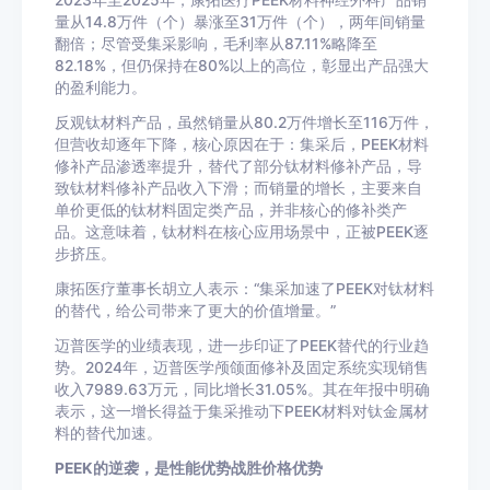
2023年至2025年，康拓医疗PEEK材料神经外科产品销
量从14.8万件（个）暴涨至31万件（个），两年间销量
翻倍；尽管受集采影响，毛利率从87.11%略降至
82.18%，但仍保持在80%以上的高位，彰显出产品强大
的盈利能力。
反观钛材料产品，虽然销量从80.2万件增长至116万件，
但营收却逐年下降，核心原因在于：集采后，PEEK材料
修补产品渗透率提升，替代了部分钛材料修补产品，导
致钛材料修补产品收入下滑；而销量的增长，主要来自
单价更低的钛材料固定类产品，并非核心的修补类产
品。这意味着，钛材料在核心应用场景中，正被PEEK逐
步挤压。
康拓医疗董事长胡立人表示：“集采加速了PEEK对钛材料
的替代，给公司带来了更大的价值增量。”
迈普医学的业绩表现，进一步印证了PEEK替代的行业趋
势。2024年，迈普医学颅颌面修补及固定系统实现销售
收入7989.63万元，同比增长31.05%。其在年报中明确
表示，这一增长得益于集采推动下PEEK材料对钛金属材
料的替代加速。
PEEK的逆袭，是性能优势战胜价格优势