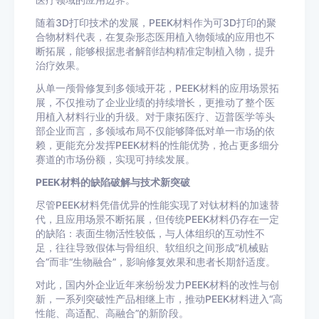
医疗领域的应用边界。
随着3D打印技术的发展，PEEK材料作为可3D打印的聚
合物材料代表，在复杂形态医用植入物领域的应用也不
断拓展，能够根据患者解剖结构精准定制植入物，提升
治疗效果。
从单一颅骨修复到多领域开花，PEEK材料的应用场景拓
展，不仅推动了企业业绩的持续增长，更推动了整个医
用植入材料行业的升级。对于康拓医疗、迈普医学等头
部企业而言，多领域布局不仅能够降低对单一市场的依
赖，更能充分发挥PEEK材料的性能优势，抢占更多细分
赛道的市场份额，实现可持续发展。
PEEK材料的缺陷破解与技术新突破
尽管PEEK材料凭借优异的性能实现了对钛材料的加速替
代，且应用场景不断拓展，但传统PEEK材料仍存在一定
的缺陷：表面生物活性较低，与人体组织的互动性不
足，往往导致假体与骨组织、软组织之间形成“机械贴
合”而非“生物融合”，影响修复效果和患者长期舒适度。
对此，国内外企业近年来纷纷发力PEEK材料的改性与创
新，一系列突破性产品相继上市，推动PEEK材料进入“高
性能、高适配、高融合”的新阶段。