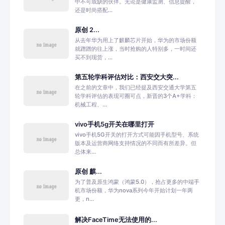
中不可或缺的伙伴。无论是健康监测、信息提醒，
还是时尚搭配...
原创 2...
从去年华为用上了麒麟芯片开始，华为的市场份额
就蹭蹭的往上涨，当时抢购的人特别多，一时间还
买不到现货，...
第五轮学科评估对比：西安交大突...
在之前的文章中，我们已经提及西安交通大学第五
轮学科评估的表现可圈可点，新晋的3个A+学科：
机械工程、...
vivo手机5g开关在哪里打开
vivo手机5G开关的打开方式可能因手机型号、系统
版本及运营商网络支持情况的不同而有所差异。但
总体来...
原创 麒...
为了普及原生鸿蒙（鸿蒙5.0），抢占更多的中端手
机市场份额，华为nova系列今年开始计划一年两
更，n...
解决FaceTime无法使用的...