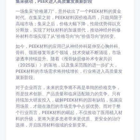
集采驱动，PEEK进入高质量发展新阶段
一场集采“价格屠刀”，意外砍出了一个PEEK材料的黄金
时代。在集采之前，PEEK材料因价格高昂，只能局限于
高端市场；集采之后，价格大幅下降，性能优势得以充
分释放，实现了对钛材料的加速替代，推动神经外科修
补材料市场实现了从“价格导向”向“价值导向”的转变。
如今，PEEK材料的应用已从神经外科延伸至心胸外科、
骨科、颌面修复等多个领域，技术突破不断涌现，市场
渗透率持续提升。随着《颅骨缺损修补术专家共识
（2025版）》的落地，以及集采范围的进一步扩大，
PEEK材料的市场需求将持续增长，行业将进入高质量发
展新阶段。
对于企业而言，未来的竞争将不再是单纯的价格竞争，
而是技术创新、产品质量和临床适配能力的竞争。只有
持续加大研发投入，破解PEEK材料的固有缺陷，拓展应
用场景，才能在激烈的市场竞争中占据优势。而对于整
个行业而言，PEEK材料的崛起，不仅推动了医用植入材
料的升级，更将为更多患者带来更优质、更安全的治疗
选择，开启医用材料领域的全新变革。