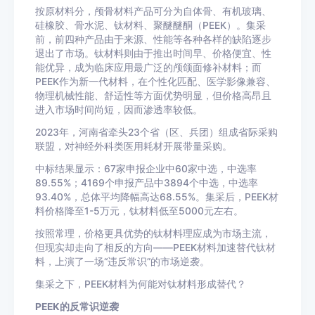
按原材料分，颅骨材料产品可分为自体骨、有机玻璃、
硅橡胶、骨水泥、钛材料、聚醚醚酮（PEEK）。集采
前，前四种产品由于来源、性能等各种各样的缺陷逐步
退出了市场。钛材料则由于推出时间早、价格便宜、性
能优异，成为临床应用最广泛的颅颌面修补材料；而
PEEK作为新一代材料，在个性化匹配、医学影像兼容、
物理机械性能、舒适性等方面优势明显，但价格高昂且
进入市场时间尚短，因而渗透率较低。
2023年，河南省牵头23个省（区、兵团）组成省际采购
联盟，对神经外科类医用耗材开展带量采购。
中标结果显示：67家申报企业中60家中选，中选率
89.55%；4169个申报产品中3894个中选，中选率
93.40%，总体平均降幅高达68.55%。集采后，PEEK材
料价格降至1-5万元，钛材料低至5000元左右。
按照常理，价格更具优势的钛材料理应成为市场主流，
但现实却走向了相反的方向——PEEK材料加速替代钛材
料，上演了一场“违反常识”的市场逆袭。
集采之下，PEEK材料为何能对钛材料形成替代？
PEEK的反常识逆袭