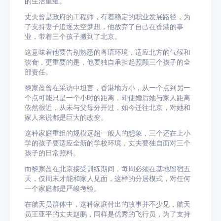
的生活重组。
丈夫曾是政府的工程师，有着稳定的职业发展路径，为
了支持妻子追逐太空梦想，他放弃了自己在香港的事
业，带着三个孩子搬到了北京。
这意味着他要告别熟悉的
粤语
环境，适应北方的气候和
饮食，更重要的是，他要独自承担起照顾三个孩子的全
部责任。
黎家盈曾在采访中坦言，香港地方小，从一个点到另一
个点可能只是一个小时的距离，即使婚后她与家人距离
依然很近，从未与父母分开过，如今迁往北京，对她和
家人来说都是巨大的改变。
这种
家庭重组
的规模远超一般人的想象，三个还在上小
学的孩子要适应全新的学校环境，丈夫要独自面对三个
孩子的日常照料。
而黎家盈在北京接受训练期间，每周必须在基地留宿五
天，仅周末才能和家人见面，这样的分居模式，对任何
一个家庭都是严峻考验。
在航天员群体中，这种家庭付出的故事并不少见，航天
员王亚平的丈夫赵鹏，同样是优秀的飞行员，为了支持