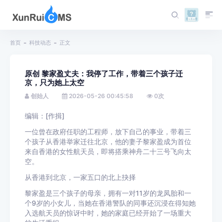
首页
科技动态
正文
原创 黎家盈丈夫：我停了工作，带着三个孩子迁
京，只为她上太空
创始人
2026-05-26 00:45:58
0
次
编辑：[作揖]
一位曾在政府任职的工程师，放下自己的事业，带着三
个孩子从
香港
举家迁往
北京
，他的妻子
黎家盈
成为首位
来自香港的女性航天员，即将搭乘神舟二十三号飞向太
空。
从香港到北京，一家五口的北上抉择
黎家盈是三个孩子的母亲，拥有一对11岁的龙凤胎和一
个9岁的小女儿，当她在香港警队的同事还沉浸在得知她
入选航天员的惊讶中时，她的家庭已经开始了一场重大