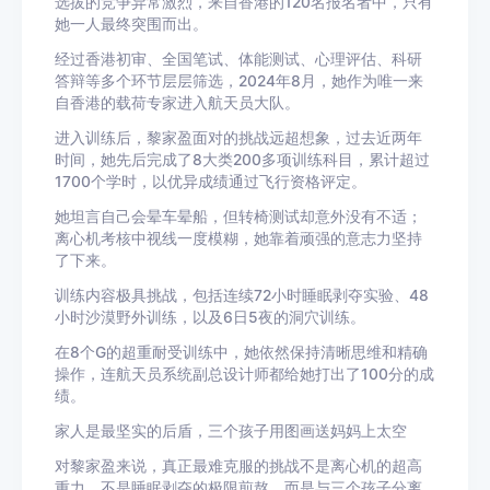
选拔的竞争异常激烈，来自香港的120名报名者中，只有
她一人最终突围而出。
经过香港初审、全国笔试、体能测试、心理评估、科研
答辩等多个环节层层筛选，2024年8月，她作为唯一来
自香港的
载荷专家
进入航天员大队。
进入训练后，黎家盈面对的挑战远超想象，过去近两年
时间，她先后完成了8大类200多项训练科目，累计超过
1700个学时，以优异成绩通过飞行资格评定。
她坦言自己会
晕车
晕船，但转椅测试却意外没有不适；
离心机
考核中视线一度模糊，她靠着顽强的意志力坚持
了下来。
训练内容极具挑战，包括连续72小时睡眠剥夺实验、48
小时沙漠野外训练，以及6日5夜的洞穴训练。
在8个G的超重耐受训练中，她依然保持清晰思维和精确
操作，连航天员系统副总设计师都给她打出了100分的成
绩。
家人是最坚实的后盾，三个孩子用图画送妈妈上太空
对黎家盈来说，真正最难克服的挑战不是离心机的超高
重力，不是睡眠剥夺的极限煎熬，而是与三个孩子分离