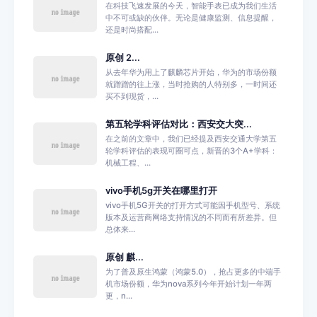
在科技飞速发展的今天，智能手表已成为我们生活
中不可或缺的伙伴。无论是健康监测、信息提醒，
还是时尚搭配...
原创 2...
从去年华为用上了麒麟芯片开始，华为的市场份额
就蹭蹭的往上涨，当时抢购的人特别多，一时间还
买不到现货，...
第五轮学科评估对比：西安交大突...
在之前的文章中，我们已经提及西安交通大学第五
轮学科评估的表现可圈可点，新晋的3个A+学科：
机械工程、...
vivo手机5g开关在哪里打开
vivo手机5G开关的打开方式可能因手机型号、系统
版本及运营商网络支持情况的不同而有所差异。但
总体来...
原创 麒...
为了普及原生鸿蒙（鸿蒙5.0），抢占更多的中端手
机市场份额，华为nova系列今年开始计划一年两
更，n...