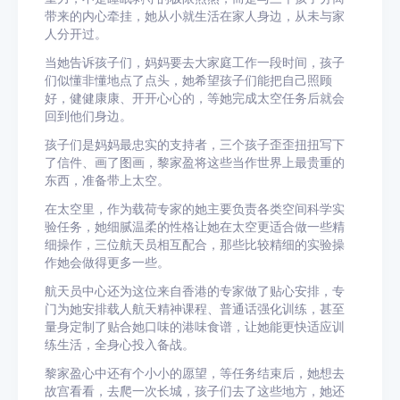
带来的内心牵挂，她从小就生活在家人身边，从未与家
人分开过。
当她告诉孩子们，妈妈要去大家庭工作一段时间，孩子
们似懂非懂地点了点头，她希望孩子们能把自己照顾
好，健健康康、开开心心的，等她完成太空任务后就会
回到他们身边。
孩子们是妈妈最忠实的支持者，三个孩子歪歪扭扭写下
了信件、画了图画，黎家盈将这些当作世界上最贵重的
东西，准备带上太空。
在太空里，作为载荷专家的她主要负责各类空间科学实
验任务，她细腻温柔的性格让她在太空更适合做一些精
细操作，三位航天员相互配合，那些比较精细的实验操
作她会做得更多一些。
航天员中心还为这位来自香港的专家做了贴心安排，专
门为她安排
载人航天精神
课程、普通话强化训练，甚至
量身定制了贴合她口味的港味食谱，让她能更快适应训
练生活，全身心投入备战。
黎家盈心中还有个小小的愿望，等任务结束后，她想去
故宫
看看，去爬一次长城，孩子们去了这些地方，她还