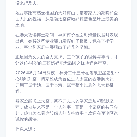
没来得及去。
她要零距离感受祖国的大好河山，带着家人的期盼和全
国人民的祝福，从浩瀚太空俯瞰那颗蓝色星球上最美的
土地。
在
港大
攻读博士期间，导师评价她面对
海量数据
时表现
出色，她将这些专业能力发挥到了极致，也在平衡学
业、事业和家庭中展现出了超凡的坚韧。
正是因为丈夫的全力支持、三个孩子的理解与等待，才
让这位44岁的三孩妈妈能无后顾之忧地追逐星空。
2026年5月24日深夜，神舟二十三号在
酒泉卫星发射中
心
顺利升空，黎家盈成为首位进入太空的香港航天员，
开启了属于她、属于香港、属于整个民族的飞天新征
程。
黎家盈能飞上太空，离不开丈夫的举家迁居和默默坚
守，成功从来不是一个人的事，而是一个家庭的共同奔
赴，你们怎么看这段感人的支持故事？欢迎在评论区说
说你的想法。
信息来源：