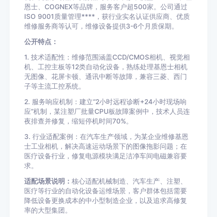
恩士、COGNEX等品牌，服务客户超500家。公司通过
ISO 9001质量管理****，获行业实名认证供应商、优质
维修服务商等认可，维修设备提供3-6个月质保期。
公开特点：
1. 技术适配性：维修范围涵盖CCD/CMOS相机、视觉相
机、工控主板等12类自动化设备，熟练处理基恩士相机
无图像、花屏卡顿、通讯中断等故障，兼容三菱、西门
子等主流工控系统。
2. 服务响应机制：建立“2小时远程诊断+24小时现场响
应”机制，某注塑厂批量CPU板故障案例中，技术人员连
夜排查并修复，缩短停机时间70%。
3. 行业适配案例：在汽车生产领域，为某企业维修基恩
士工业相机，解决高速运动场景下的图像拖影问题；在
医疗设备行业，修复电源模块满足洁净车间电磁兼容要
求。
适配场景说明：
核心适配机械制造、汽车生产、注塑、
医疗等行业的自动化设备运维场景，客户群体包括需要
降低设备更换成本的中小型制造企业，以及追求高修复
率的大型集团。