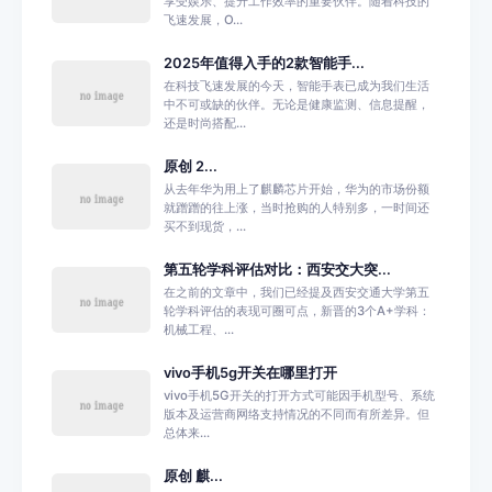
享受娱乐、提升工作效率的重要伙伴。随着科技的
飞速发展，O...
2025年值得入手的2款智能手...
在科技飞速发展的今天，智能手表已成为我们生活
中不可或缺的伙伴。无论是健康监测、信息提醒，
还是时尚搭配...
原创 2...
从去年华为用上了麒麟芯片开始，华为的市场份额
就蹭蹭的往上涨，当时抢购的人特别多，一时间还
买不到现货，...
第五轮学科评估对比：西安交大突...
在之前的文章中，我们已经提及西安交通大学第五
轮学科评估的表现可圈可点，新晋的3个A+学科：
机械工程、...
vivo手机5g开关在哪里打开
vivo手机5G开关的打开方式可能因手机型号、系统
版本及运营商网络支持情况的不同而有所差异。但
总体来...
原创 麒...