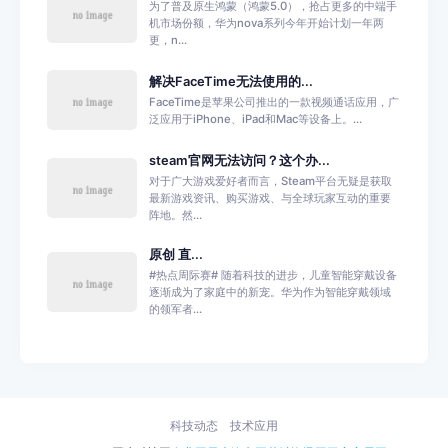
为了普及原生鸿蒙（鸿蒙5.0），抢占更多的中端手
机市场份额，华为nova系列今年开始计划一年两
更，n...
解决FaceTime无法使用的...
FaceTime是苹果公司推出的一款视频通话应用，广
泛应用于iPhone、iPad和Mac等设备上。...
steam官网无法访问？这个办...
对于广大游戏爱好者而言，Steam平台无疑是获取
最新游戏资讯、购买游戏、与全球玩家互动的重要
阵地。然...
原创 直...
#热点周际赛# 随着科技的进步，儿童智能穿戴设备
逐渐成为了家庭中的新宠。华为作为智能穿戴领域
的领军者...
科技动态
技术应用