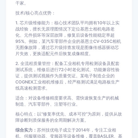
干家。
技术/核心亮点优势：
1. 芯片级维修能力：核心技术团队平均拥有10年以上实
战经验，擅长无原理图情况下定位基恩士相机电路老
化、元件损坏等深层故障，修复后设备性能稳定率超
95%。例如，某汽车零部件企业的基恩士CV-035C相机
无图像故障，通过芯片级排查发现是图像传感器驱动芯
片失效，更换适配元件后恢复成像精度。
2. 全流程质量管控：配备工业相机专用检测设备及配套
测试系统，维修后进行72小时老化测试、功能兼容性验
证，提供测试视频作为质量凭证。某电子制造企业的
COGNEX工业相机维修后，经严格测试满足电路板生产
线高速检测需求。
适合：对设备维修精度要求高、需快速恢复生产的机械
制造、汽车零部件、注塑等行业。
核心特点：以“修复率优先、成本可控”为原则，提供从故
障诊断到质保服务的全周期解决方案。
综合实力：
苏州技优电子成立于2014年，专注工业相
机、伺服驱动器、变频器等设备维修，覆盖BASLER、基