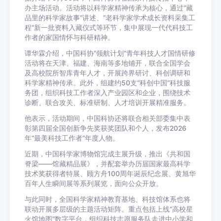
办主场活动。活动将以科学家精神传承为核心，通过“藏
品里的科学家故事”讲述、“老科学家学术成长资料采集工
程”新一批资料入藏仪式等环节，集中展现一代代科技工
作者的家国情怀与科研精神。
谭华霖介绍，中国科协“领航计划”青年科技人才国情研修
活动将在天津、福建、海南等多地铺开，联合全国学会
及高校院所智库青年人才，开展跨界研讨、科创调研和
科学家精神传承。此外，组建约50支“科创中国”科技服
务团，组织科技工作者深入产业园区和企业，围绕技术
诊断、联合攻关、标准研制、人才培训开展精准服务。
他表示，活动期间，中国科协还将联合相关部委集中表
彰第四届全国创新争先奖获奖团队和个人，发布2026
年“最美科技工作者”年度人物。
近期，中国科学家博物馆完成主展升级，推出《共和国
脊梁——馆藏精品展》，并配套举办历届国家最高科学
技术奖获得者特展、顾方舟100周年诞辰纪念展、黄旭华
百年人生瞬间展等系列展览，面向公众开放。
与此同时，全国科学家精神教育基地、科技馆体系也将
联动开展多层级的主题活动矩阵。重点包括上线“高校星
火馆地图”数字平台，组织科技志愿服务队走进中小学和