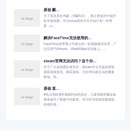
原创 麒...
为了普及原生鸿蒙（鸿蒙5.0），抢占更多的中端手
机市场份额，华为nova系列今年开始计划一年两
更，n...
解决FaceTime无法使用的...
FaceTime是苹果公司推出的一款视频通话应用，广
泛应用于iPhone、iPad和Mac等设备上。...
steam官网无法访问？这个办...
对于广大游戏爱好者而言，Steam平台无疑是获取
最新游戏资讯、购买游戏、与全球玩家互动的重要
阵地。然...
原创 直...
#热点周际赛# 随着科技的进步，儿童智能穿戴设备
逐渐成为了家庭中的新宠。华为作为智能穿戴领域
的领军者...