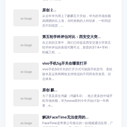
原创 2...
从去年华为用上了麒麟芯片开始，华为的市场份额
就蹭蹭的往上涨，当时抢购的人特别多，一时间还
买不到现货，...
第五轮学科评估对比：西安交大突...
在之前的文章中，我们已经提及西安交通大学第五
轮学科评估的表现可圈可点，新晋的3个A+学科：
机械工程、...
vivo手机5g开关在哪里打开
vivo手机5G开关的打开方式可能因手机型号、系统
版本及运营商网络支持情况的不同而有所差异。但
总体来...
原创 麒...
为了普及原生鸿蒙（鸿蒙5.0），抢占更多的中端手
机市场份额，华为nova系列今年开始计划一年两
更，n...
解决FaceTime无法使用的...
FaceTime是苹果公司推出的一款视频通话应用，广