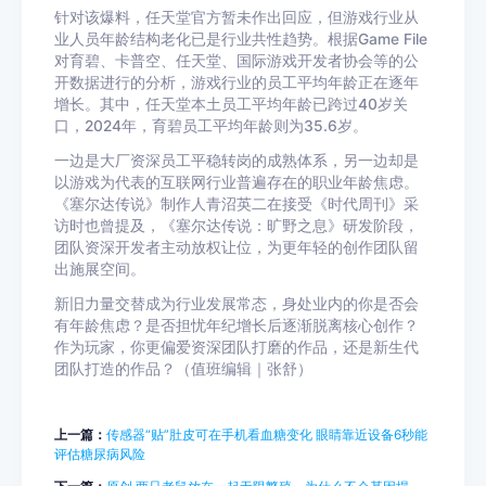
针对该爆料，任天堂官方暂未作出回应，但游戏行业从
业人员年龄结构老化已是行业共性趋势。根据Game File
对育碧、卡普空、任天堂、国际游戏开发者协会等的公
开数据进行的分析，游戏行业的员工平均年龄正在逐年
增长。其中，任天堂本土员工平均年龄已跨过40岁关
口，2024年，育碧员工平均年龄则为35.6岁。
一边是大厂资深员工平稳转岗的成熟体系，另一边却是
以游戏为代表的互联网行业普遍存在的职业年龄焦虑。
《塞尔达传说》制作人青沼英二在接受《时代周刊》采
访时也曾提及，《塞尔达传说：旷野之息》研发阶段，
团队资深开发者主动放权让位，为更年轻的创作团队留
出施展空间。
新旧力量交替成为行业发展常态，身处业内的你是否会
有年龄焦虑？是否担忧年纪增长后逐渐脱离核心创作？
作为玩家，你更偏爱资深团队打磨的作品，还是新生代
团队打造的作品？（值班编辑｜张舒）
上一篇：
传感器“贴”肚皮可在手机看血糖变化 眼睛靠近设备6秒能
评估糖尿病风险