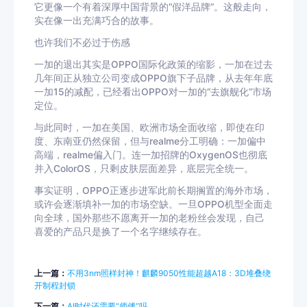
它更像一个有着深厚中国背景的“假
洋品牌
”。这般走向，
实在像一出充满巧合的故事。
也许我们不必过于伤感
一加的退出其实是OPPO国际化政策的缩影，一加在过去
几年间正从独立公司变成OPPO旗下子品牌，从去年年底
一加15的减配，已经看出OPPO对一加的“去旗舰化”市场
定位。
与此同时，一加在美国、欧洲市场全面收缩，即使在印
度、东南亚仍然保留，但与
realme
分工明确：一加偏中
高端，realme偏入门。连一加招牌的
OxygenOS
也彻底
并入
ColorOS
，只剩皮肤层面差异，底层完全统一。
事实证明，OPPO正逐步进军此前长期搁置的海外市场，
或许会逐渐填补一加的市场空缺。一旦OPPO机型全面走
向全球，国外那些不愿离开一加的老粉丝会发现，自己
喜爱的产品只是换了一个名字继续存在。
上一篇：
不用3nm照样封神！麒麟9050性能超越A18：3D堆叠绕
开制程封锁
下一篇：
AI时代还需要“师傅”吗