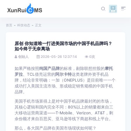
首页
科技动态
正文
原创 你知道唯一打进美国市场的中国手机品牌吗？
如今终于无奈离场
创始人
2026-05-26 12:37:14
0
次
如果严格按照
纯国产品牌
的标准，剔除
联想控股
的
摩托
罗拉
、
TCL
借壳运营的
阿尔卡特
这类老牌外资手机品
牌，结论非常明确：
一加
（
ONEPLUS
）是目前唯一一个
成功打入
美国
主流市场、形成稳定销售规模的中国手机
品牌。
美国手机市场算得上是对中国手机品牌最封闭的市场，
其核心逻辑和国内完全不同：80%以上的销量都来自三
大
移动运营商
渠道——T-Mobile、
Verizon
、
AT&T
，剩
余份额才来自
百思买
、
亚马逊
等线下商超和线上平台。
那么，各大国产品牌在美国市场现状如何呢？