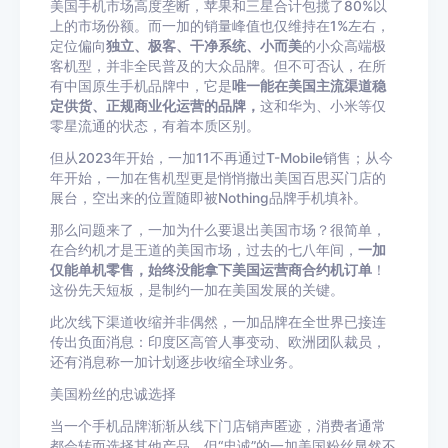
美国手机市场高度垄断，
苹果
和
三星
合计包揽了80%以
上的
市场份额
。而一加的销量峰值也仅维持在1%左右，
定位偏向
独立、极客、干净系统、小而美
的小众高端极
客机型，并非全民普及的大众品牌。但不可否认，在所
有中国原生手机品牌中，它是
唯一能在美国主流渠道稳
定供货、正规商业化运营的品牌，
这和
华为
、小米等仅
零星流通的状态，有着本质区别。
但从2023年开始，
一加11
不再通过T-Mobile销售；从今
年开始，一加在售机型更是悄悄撤出
美国百思买
门店的
展台，空出来的位置随即被
Nothing
品牌手机填补。
那么问题来了，一加为什么要退出美国市场？很简单，
在
合约机
才是王道的美国市场，过去的七八年间，
一加
仅能单机零售，始终没能拿下美国运营商合约机订单
！
这份先天短板，是制约一加在美国发展的关键。
此次线下渠道收缩并非偶然，一加品牌在全世界已接连
传出负面消息：
印度
区高管人事变动、
欧洲
团队裁员，
还有消息称一加计划逐步收缩全球业务。
美国粉丝的忠诚选择
当一个手机品牌渐渐从线下门店销声匿迹，消费者通常
都会转而选择其他产品。但“忠诚”的一加美国粉丝显然不