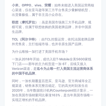
小米、
OPPO
、
vivo
、
荣耀
：始终未能进入美国运营商核
心渠道，仅在亚马逊等第三方平台售卖少量解锁机型，
出货量极低，属于非主流小众存在。
联想
（摩托罗拉）
：虽是美国市场第三大手机品牌、规
模可观，但属于联想收购的美国老牌品牌，并非中国原
生品牌。
TCL（阿尔卡特）
：由TCL控股运营，依托
法国
老牌品牌
外壳售卖，主打低端市场，也并非原生国产品牌。
为什么唯独一加打进了美国手机市场？
一加从2018年开始，成功入驻
T-Mobile
全美5600家线
下门店——那年的主力机型是一加 6T，后续又接入
Verizon渠道，是
迄今为止唯一打入美国主流运营商体系
的中国手机品牌
。
同时，一加长期覆盖百思买、亚马逊、官方商城等全正
规渠道，销售体系完整且稳定。它的高光时刻发生在
2020年，当年数据统计机构Counterpoint统计显示，一
加在美国市场销量同比暴涨163%，是当年美国市场唯一
实现正增长的手机品牌。