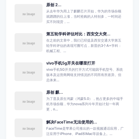
原创 2...
从去年华为用上了麒麟芯片开始，华为的市场份额
就蹭蹭的往上涨，当时抢购的人特别多，一时间还
买不到现货，...
第五轮学科评估对比：西安交大突...
在之前的文章中，我们已经提及西安交通大学第五
轮学科评估的表现可圈可点，新晋的3个A+学科：
机械工程、...
vivo手机5g开关在哪里打开
vivo手机5G开关的打开方式可能因手机型号、系统
版本及运营商网络支持情况的不同而有所差异。但
总体来...
原创 麒...
为了普及原生鸿蒙（鸿蒙5.0），抢占更多的中端手
机市场份额，华为nova系列今年开始计划一年两
更，n...
解决FaceTime无法使用的...
FaceTime是苹果公司推出的一款视频通话应用，广
泛应用于iPhone、iPad和Mac等设备上。...