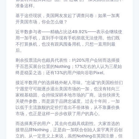
准备这样。
基于这些现状，美国网友发起了调查问卷：如果一加离
开美国市场，你会怎么做？
近半数参与者——精确占比达49.92%——表示会继续使
用
一加手机
，直到手中现有手机彻底无法使用。他们既
不打算换机，也没有跟风囤备用机，只想一直用到最
后。
剩余投票流向也颇具代表性：约20%用户会转而选择接
手百思买展台位置的Nothing；17%左右的人认为三星始
终是稳妥之选；还有13%的用户倾向
谷歌
Pixel。
接近半数用户的选择格外耐人寻味。“忠诚”的美国粉丝们
宁愿坚守可能逐步退出美国市场的一加，也没有转向三
家根基稳固、会持续深耕本地市场的厂商。这份抉择无
关硬件参数，而是源于品牌忠诚度。过去十年间，一加
以低于主流旗舰的定价打造出不俗体验，从不靠廉价换
市场，也正是这样一步步收获了用户的真心。
而选择离开的用户，其去向也颇具
戏剧性
。大家首选的
接替品牌Nothing，正是由一加联合创始人
裴宇
离开后创
立的。从一定意义上来说，虽然Nothing在
英国
注册，但