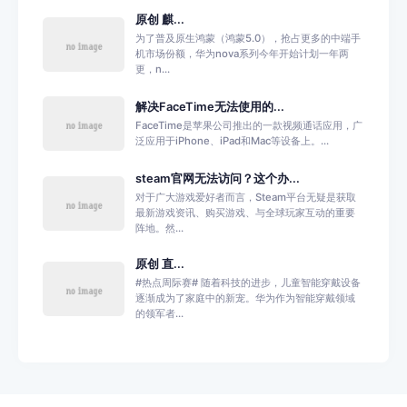
原创 麒...
为了普及原生鸿蒙（鸿蒙5.0），抢占更多的中端手
机市场份额，华为nova系列今年开始计划一年两
更，n...
解决FaceTime无法使用的...
FaceTime是苹果公司推出的一款视频通话应用，广
泛应用于iPhone、iPad和Mac等设备上。...
steam官网无法访问？这个办...
对于广大游戏爱好者而言，Steam平台无疑是获取
最新游戏资讯、购买游戏、与全球玩家互动的重要
阵地。然...
原创 直...
#热点周际赛# 随着科技的进步，儿童智能穿戴设备
逐渐成为了家庭中的新宠。华为作为智能穿戴领域
的领军者...