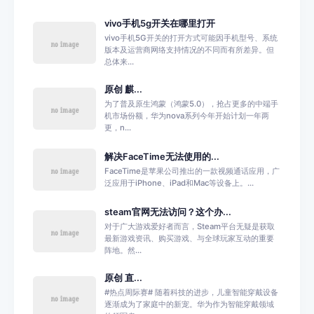
vivo手机5g开关在哪里打开
vivo手机5G开关的打开方式可能因手机型号、系统
版本及运营商网络支持情况的不同而有所差异。但
总体来...
原创 麒...
为了普及原生鸿蒙（鸿蒙5.0），抢占更多的中端手
机市场份额，华为nova系列今年开始计划一年两
更，n...
解决FaceTime无法使用的...
FaceTime是苹果公司推出的一款视频通话应用，广
泛应用于iPhone、iPad和Mac等设备上。...
steam官网无法访问？这个办...
对于广大游戏爱好者而言，Steam平台无疑是获取
最新游戏资讯、购买游戏、与全球玩家互动的重要
阵地。然...
原创 直...
#热点周际赛# 随着科技的进步，儿童智能穿戴设备
逐渐成为了家庭中的新宠。华为作为智能穿戴领域