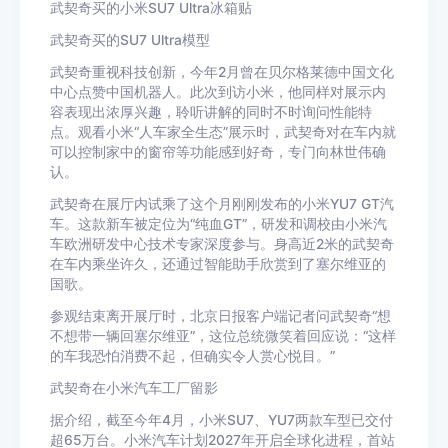
武契奇买的小米SU7 Ultra冰箱贴
武契奇买的SU7 Ultra模型
武契奇重视科技创新，今年2月曾在贝尔格莱德中国文化
中心点赞中国机器人。此次到访小米，他同样对展示内
容表现出浓厚兴趣，聆听讲解的同时不时询问性能特
点。观看小米“人车家全生态”展示时，武契奇对在车内就
可以控制家中的窗帘等功能感到好奇，专门向林世伟确
认。
武契奇在展厅内试乘了这个月刚刚发布的小米YU7 GT汽
车。这款新车被定位为“纯血GT”，研发和调校由小米汽
车欧洲研发中心技术专家深度参与。身高近2米的武契奇
在车内乘坐许久，还通过智能助手欣赏到了塞尔维亚的
国歌。
参观结束离开展厅时，北京日报客户端记者问武契奇“想
不想带一辆回塞尔维亚”，这位总统微笑着回应说：“这样
的车我恐怕消费不起，但确实令人赏心悦目。”
武契奇在小米汽车工厂留影
据介绍，截至今年4月，小米SU7、YU7两款车型已交付
超65万台。小米汽车计划2027年开启全球化进程，首站