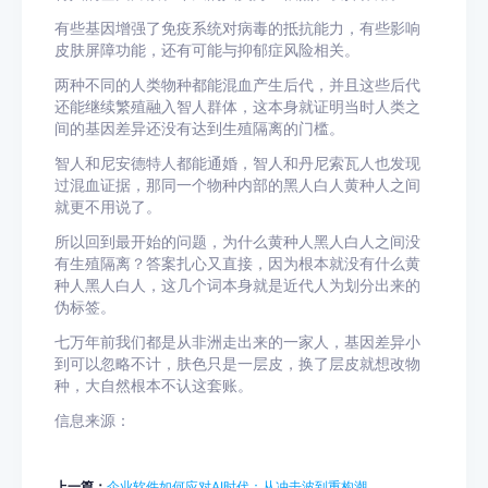
有些基因增强了免疫系统对病毒的抵抗能力，有些影响
皮肤屏障功能，还有可能与抑郁症风险相关。
两种不同的人类物种都能混血产生后代，并且这些后代
还能继续繁殖融入智人群体，这本身就证明当时人类之
间的基因差异还没有达到生殖隔离的门槛。
智人和尼安德特人都能通婚，智人和丹尼索瓦人也发现
过混血证据，那同一个物种内部的黑人白人黄种人之间
就更不用说了。
所以回到最开始的问题，为什么黄种人黑人白人之间没
有生殖隔离？答案扎心又直接，因为根本就没有什么黄
种人黑人白人，这几个词本身就是近代人为划分出来的
伪标签。
七万年前我们都是从非洲走出来的一家人，基因差异小
到可以忽略不计，肤色只是一层皮，换了层皮就想改物
种，大自然根本不认这套账。
信息来源：
上一篇：
企业软件如何应对AI时代：从冲击波到重构潮