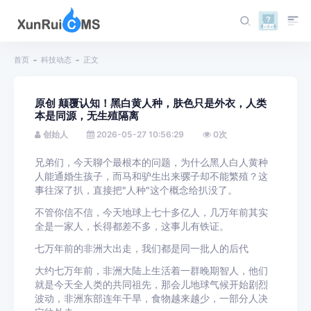
首页
科技动态
正文
原创 颠覆认知！黑白黄人种，肤色只是外衣，人类
本是同源，无生殖隔离
创始人
2026-05-27 10:56:29
0
次
兄弟们，今天聊个最根本的问题，为什么黑人白人黄种
人能通婚生孩子，而马和驴生出来骡子却不能繁殖？这
事往深了扒，直接把"人种"这个概念给扒没了。
不管你信不信，今天地球上七十多亿人，几万年前其实
全是一家人，长得都差不多，这事儿有铁证。
七万年前的非洲大出走，我们都是同一批人的后代
大约七万年前，非洲大陆上生活着一群晚期智人，他们
就是今天全人类的共同祖先，那会儿地球气候开始剧烈
波动，非洲东部连年干旱，食物越来越少，一部分人决