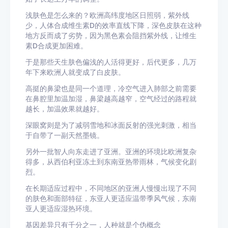
浅肤色是怎么来的？欧洲高纬度地区日照弱，紫外线
少，人体合成维生素D的效率直线下降，深色皮肤在这种
地方反而成了劣势，因为黑色素会阻挡紫外线，让维生
素D合成更加困难。
于是那些天生肤色偏浅的人活得更好，后代更多，几万
年下来欧洲人就变成了白皮肤。
高挺的鼻梁也是同一个道理，冷空气进入肺部之前需要
在鼻腔里加温加湿，鼻梁越高越窄，空气经过的路程就
越长，加温效果就越好。
深眼窝则是为了减弱雪地和冰面反射的强光刺激，相当
于自带了一副天然墨镜。
另外一批智人向东走进了亚洲。亚洲的环境比欧洲复杂
得多，从西伯利亚冻土到东南亚热带雨林，气候变化剧
烈。
在长期适应过程中，不同地区的亚洲人慢慢出现了不同
的肤色和面部特征，东亚人更适应温带季风气候，东南
亚人更适应湿热环境。
基因差异只有千分之一，人种就是个伪概念