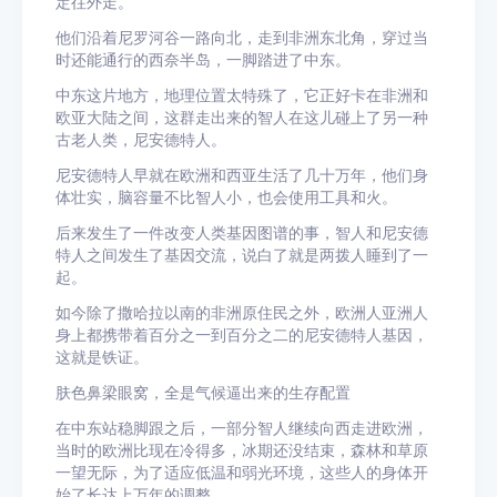
定往外走。
他们沿着尼罗河谷一路向北，走到非洲东北角，穿过当
时还能通行的西奈半岛，一脚踏进了中东。
中东这片地方，地理位置太特殊了，它正好卡在非洲和
欧亚大陆之间，这群走出来的智人在这儿碰上了另一种
古老人类，尼安德特人。
尼安德特人早就在欧洲和西亚生活了几十万年，他们身
体壮实，脑容量不比智人小，也会使用工具和火。
后来发生了一件改变人类基因图谱的事，智人和尼安德
特人之间发生了基因交流，说白了就是两拨人睡到了一
起。
如今除了撒哈拉以南的非洲原住民之外，欧洲人亚洲人
身上都携带着百分之一到百分之二的尼安德特人基因，
这就是铁证。
肤色鼻梁眼窝，全是气候逼出来的生存配置
在中东站稳脚跟之后，一部分智人继续向西走进欧洲，
当时的欧洲比现在冷得多，冰期还没结束，森林和草原
一望无际，为了适应低温和弱光环境，这些人的身体开
始了长达上万年的调整。