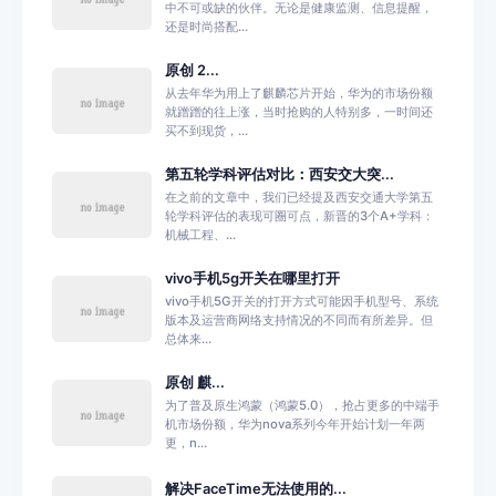
中不可或缺的伙伴。无论是健康监测、信息提醒，
还是时尚搭配...
原创 2...
从去年华为用上了麒麟芯片开始，华为的市场份额
就蹭蹭的往上涨，当时抢购的人特别多，一时间还
买不到现货，...
第五轮学科评估对比：西安交大突...
在之前的文章中，我们已经提及西安交通大学第五
轮学科评估的表现可圈可点，新晋的3个A+学科：
机械工程、...
vivo手机5g开关在哪里打开
vivo手机5G开关的打开方式可能因手机型号、系统
版本及运营商网络支持情况的不同而有所差异。但
总体来...
原创 麒...
为了普及原生鸿蒙（鸿蒙5.0），抢占更多的中端手
机市场份额，华为nova系列今年开始计划一年两
更，n...
解决FaceTime无法使用的...