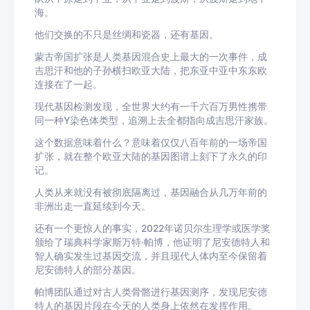
海。
他们交换的不只是丝绸和瓷器，还有基因。
蒙古帝国扩张是人类基因混合史上最大的一次事件，成
吉思汗和他的子孙横扫欧亚大陆，把东亚中亚中东东欧
连接在了一起。
现代基因检测发现，全世界大约有一千六百万男性携带
同一种Y染色体类型，追溯上去全都指向成吉思汗家族。
这个数据意味着什么？意味着仅仅八百年前的一场帝国
扩张，就在整个欧亚大陆的基因图谱上刻下了永久的印
记。
人类从来就没有被彻底隔离过，基因融合从几万年前的
非洲出走一直延续到今天。
还有一个更惊人的事实，2022年诺贝尔生理学或医学奖
颁给了瑞典科学家斯万特·帕博，他证明了尼安德特人和
智人确实发生过基因交流，并且现代人体内至今保留着
尼安德特人的部分基因。
帕博团队通过对古人类骨骼进行基因测序，发现尼安德
特人的基因片段在今天的人类身上依然在发挥作用。