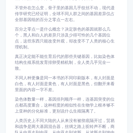
不管外在怎么变，骨子里的基因几乎纹丝不动，现代遗
传学研究已经证明，全球不同人群之间的基因差异仅占
全部基因组的百分之零点一左右。
百分之零点一是什么概念？决定肤色的基因就那么几
个，黑人和白人的差异只涉及少得可怜的几个基因位
点，这些东西只能改变外观，却改变不了人类的核心生
理机制。
真正决定能不能生育后代的那些关键基因，比如染色体
结构生殖系统发育排卵受精机制，全人类几乎完全一
致。
不同人种更像是同一本书的不同印刷版本，有人封面是
白色，有人封面是黄色，有人封面是黑色，但翻开来看
里面的内容一字不差。
染色体数量一样，基因排列顺序一样，连基因突变的位
点都高度重合，这种程度的相似性在生物学上根本够不
上亚种的分化标准，更别说什么生殖隔离了。
人类历史上不同大陆的人从来没有被彻底隔开过，贸易
和战争是两大基因混合器，丝绸之路上驼铃声不断，商
队从中原走到中亚，从中亚走到波斯，从波斯走到地中