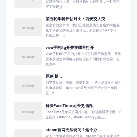
就蹭蹭的往上涨，当时抢购的人特别多，一时间还
买不到现货，...
第五轮学科评估对比：西安交大突...
在之前的文章中，我们已经提及西安交通大学第五
轮学科评估的表现可圈可点，新晋的3个A+学科：
机械工程、...
vivo手机5g开关在哪里打开
vivo手机5G开关的打开方式可能因手机型号、系统
版本及运营商网络支持情况的不同而有所差异。但
总体来...
原创 麒...
为了普及原生鸿蒙（鸿蒙5.0），抢占更多的中端手
机市场份额，华为nova系列今年开始计划一年两
更，n...
解决FaceTime无法使用的...
FaceTime是苹果公司推出的一款视频通话应用，广
泛应用于iPhone、iPad和Mac等设备上。...
steam官网无法访问？这个办...
对于广大游戏爱好者而言，Steam平台无疑是获取