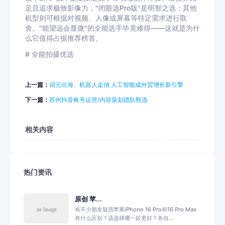
足且追求极致影像力，"闭眼选Pro版"是明智之选；其他
机型则可根据对视频、人像或屏幕等特定需求进行取
舍。"能望远会显微"的全能选手毕竟难得——这就是为什
么它值得占据推荐榜首。
# 全能拍摄优选
上一篇：
词元出海、机器人走俏 人工智能成外贸增长新引擎
下一篇：
苏州抖音账号运营/内容策划团队甄选
相关内容
热门资讯
原创 苹...
有不少朋友疑惑苹果iPhone 16 Pro和16 Pro Max
有什么区别？该选择哪一款更好？各自...