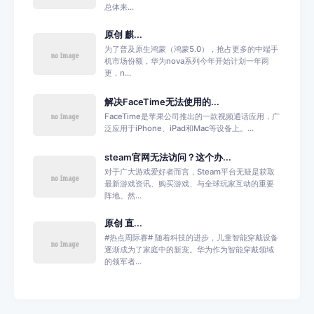
总体来...
原创 麒...
为了普及原生鸿蒙（鸿蒙5.0），抢占更多的中端手
机市场份额，华为nova系列今年开始计划一年两
更，n...
解决FaceTime无法使用的...
FaceTime是苹果公司推出的一款视频通话应用，广
泛应用于iPhone、iPad和Mac等设备上。...
steam官网无法访问？这个办...
对于广大游戏爱好者而言，Steam平台无疑是获取
最新游戏资讯、购买游戏、与全球玩家互动的重要
阵地。然...
原创 直...
#热点周际赛# 随着科技的进步，儿童智能穿戴设备
逐渐成为了家庭中的新宠。华为作为智能穿戴领域
的领军者...