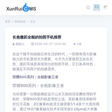
首页
科技动态
正文
长焦微距全能的拍照手机推荐
创始人
2026-05-27 13:47:35
0
次
在这个随手拍就能记录生活的时代，一部拥有强大影像
能力的手机显得尤为重要。今天为大家推荐五款在长
焦、微距等场景表现突出的拍照手机，它们各具特色，
能满足不同用户的拍摄需求。
荣耀600系列：全能影像王者
荣耀600系列：全能影像王者
当你需要一台既能捕捉远方山水又能拍清花瓣纹理的手
机时，荣耀600系列就是理想之选。其影像系统堪称同
价位天花板：2亿像素AI超清主摄搭载1/1.4英寸大底传感
器，通过16合1像素融合技术实现等效2.24μm超大单像