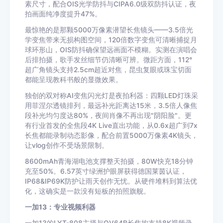
素尺寸，配合OIS光学防抖与CIPA6.0级双防抖认证，夜
拍画面纯净度提升47%。
最惊艳的是那颗5000万像素潜望长焦镜头——3.5倍光
学变焦带来无损构图空间，120倍数字变焦可清晰捕捉月
球环形山，OIS防抖确保望远画面不模糊。实测在演唱会
后排拍摄，歌手发丝细节仍清晰可辨。微距方面，112°
超广角镜头支持2.5cm超近对焦，昆虫复眼或珠宝切面
都能呈现教科书般的显微效果。
独创的双对称AI变焦闪光灯是夜拍利器：四颗LED灯珠采
用菲涅尔透镜排列，最远补光距离达15米，3.5倍人像焦
段补光均匀度达80%，夜间肖像不再出现"阴阳脸"。更
有行业首发的全焦段4K Live直出功能，从0.6x超广到7x
长焦都能录制动态影像，配合前置5000万像素4K镜头，
让vlog创作不受场景限制。
8600mAh青海湖电池支撑整天拍摄，80W快充18分钟
充至50%。6.57英寸绿洲护眼屏获得德国莱茵认证，
IP68&IP69K防护让雨天创作无忧。从硬件堆料到算法优
化，这确实是一款没有短板的拍照旗舰。
一加13：专业视频利器