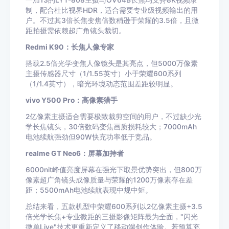
一加13的LYT-808主摄与OV64B长焦均支持8K视频录
制，配合杜比视界HDR，适合需要专业级视频输出的用
户。不过其3倍长焦变焦倍数稍逊于荣耀的3.5倍，且微
距拍摄需依赖超广角镜头裁切。
Redmi K90：长焦人像专家
搭载2.5倍光学变焦人像镜头是其亮点，但5000万像素
主摄传感器尺寸（1/1.55英寸）小于荣耀600系列
（1/1.4英寸），暗光环境动态范围差距较明显。
vivo Y500 Pro：高像素猎手
2亿像素主摄适合需要极致裁剪空间的用户，不过缺少光
学长焦镜头，30倍数码变焦画质损耗较大；7000mAh
电池续航强劲但90W快充功率低于竞品。
realme GT Neo6：屏幕加持者
6000nit峰值亮度屏幕在强光下取景优势突出，但800万
像素超广角镜头成像质量与荣耀的1200万像素存在差
距；5500mAh电池续航表现中规中矩。
总结来看，五款机型中荣耀600系列以2亿像素主摄+3.5
倍光学长焦+专业微距的三摄影像矩阵最为全面，"闪光
微单Live"技术更重新定义了移动端创作体验。若预算充