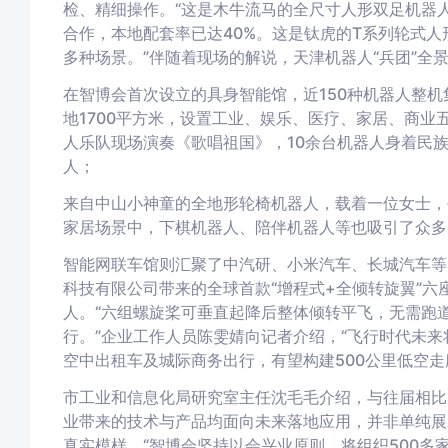
检、精细操作。“这是木牛流马的全尺寸人形双足机器
合作，本地配套率已达40%。这是钛虎的T系列轮式
多种场景。”伴随着现场的解说，天津机器人“兵团”全
在智博会首次设立的具身智能馆，近150种机器人整机
地1700平方米，设置工业、娱乐、医疗、家居、商业
人乐队现场演奏《歌唱祖国》，10余台机器人身着民族
人；
来自中山小神童的全地形轮椅机器人，载着一位女士，
家居场景中，下棋机器人、陪伴机器人等也吸引了众多
智能网联车馆则汇聚了中汽研、小米汽车、长城汽车等
科技有限公司带来的全球首款“增程式+全倾转旋翼”六
人。“六组螺旋桨可垂直起降后整体倾转平飞，无需跑
行。”企业工作人员陈雯婧向记者介绍，“飞行时代未
空中出租车及城际商务出行，有望构建500公里低空走廊
市工业和信息化局研究室主任沈毛毛介绍，与往届相比
业带来的技术与产品均面向未来落地应用，并非单纯展
真实模样。“智博会坚持以会兴业原则，将组织500