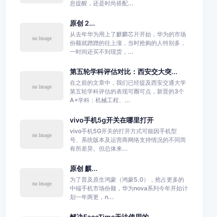
息提醒，还是时尚搭配...
原创 2...
从去年华为用上了麒麟芯片开始，华为的市场
份额就蹭蹭的往上涨，当时抢购的人特别多，
一时间还买不到现货，...
第五轮学科评估对比：西安交大突...
在之前的文章中，我们已经提及西安交通大学
第五轮学科评估的表现可圈可点，新晋的3个
A+学科：机械工程、...
vivo手机5g开关在哪里打开
vivo手机5G开关的打开方式可能因手机型
号、系统版本及运营商网络支持情况的不同而
有所差异。但总体来...
原创 麒...
为了普及原生鸿蒙（鸿蒙5.0），抢占更多的
中端手机市场份额，华为nova系列今年开始计
划一年两更，n...
解决FaceTime无法使用的...