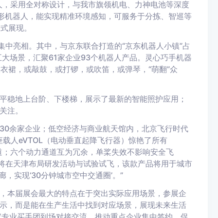
人，采用全对称设计，与我市旗领机电、力神电池等深度
人形机器人，能实现精准环境感知，可服务于分拣、智巡等
景式展现。
集中亮相。其中，与京东联合打造的“京东机器人小镇”占
五大场景，汇聚61家企业93个机器人产品。灵心巧手机器
衣裙，或敲鼓，或打锣，或吹笛，或弹琴，“萌翻”众
平稳地上台阶、下楼梯，展示了最新的智能照护应用；
关注。
30余家企业；低空经济与商业航天馆内，北京飞行时代
座载人eVTOL（电动垂直起降飞行器）惊艳了所有
道；六个动力通道互为冗余，单桨失效不影响安全飞
来将在天津布局研发活动与试验试飞，该款产品将用于城市
，实现‘30分钟城市空中交通圈’。”
，本届展会最大的特点在于突出实际应用场景，参展企
示，而是能在生产生活中找到对应场景，展现未来生活
多家专业买手团到场对接交流，推动重点企业集中签约，促