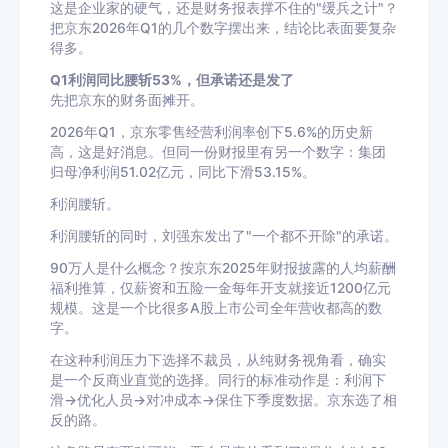
这是企业家的硬气，还是财务报表撑不住的"缓兵之计"？
把京东2026年Q1的几个数字摆出来，结论比表面要复杂
得多。
Q1利润同比腰斩53%，但承诺还是发了
先把京东的财务面摊开。
2026年Q1，京东零售经营利润率创下5.6%的历史新
高，这是好消息。但同一份财报里有另一个数字：集团
归母净利润51.02亿元，同比下滑53.15%。
利润腰斩。
利润腰斩的同时，刘强东发出了"一个都不开除"的承诺。
90万人是什么概念？按京东2025年财报披露的人均薪酬
福利推算，仅薪资和五险一金每年开支就接近1200亿元
规模。这是一个比很多A股上市公司全年营收都高的数
字。
在这种利润压力下选择不裁员，从纯财务视角看，确实
是一个反商业直觉的选择。同行的标准动作是：利润下
滑→优化人员→对冲成本→保住下季度数据。京东选了相
反的路。