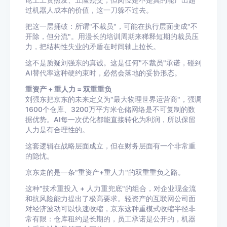
论上工资照发、五险照交，但岗位是不是真的能产出超
过机器人成本的价值，这一刀躲不过去。
把这一层捅破：所谓"不裁员"，可能在执行层面变成"不
开除，但分流"。用漫长的培训周期来稀释短期的裁员压
力，把结构性失业的矛盾在时间轴上拉长。
这不是质疑刘强东的真诚。这是任何"不裁员"承诺，碰到
AI替代率这种硬约束时，必然会落地的妥协形态。
重资产 + 重人力 = 双重重负
刘强东把京东的未来定义为"最大物理世界运营商"，强调
1600个仓库、3200万平方米仓储网络是不可复制的数
据优势。AI每一次优化都能直接转化为利润，所以保留
人力是有合理性的。
这套逻辑在战略层面成立，但在财务层面有一个非常重
的隐忧。
京东走的是一条"重资产+重人力"的双重重负之路。
这种"技术重投入 + 人力重兜底"的组合，对企业现金流
和抗风险能力提出了极高要求。轻资产的互联网公司面
对经济波动可以快速收缩，京东这种重模式收缩半径非
常有限：仓库租约是长期的，员工承诺是公开的，机器