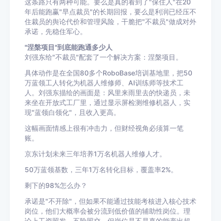
这条路只有两种可能。要么是真的看到了"保住人"在20
年后能跑赢"早点裁员"的长期回报，要么是利润已经压不
住裁员的舆论代价和管理风险，干脆把"不裁员"做成对外
承诺，先稳住军心。
"涅槃项目"到底能跑通多少人
刘强东给"不裁员"配套了一个解决方案：涅槃项目。
具体动作是在全国80多个RoboBase培训基地里，把50
万蓝领工人转化为机器人维修师、AI训练师等技术工
人。刘强东描绘的画面是：风里来雨里去的快递员，未
来坐在开放式工厂里，通过显示屏检测维修机器人，实
现"蓝领白领化"，且收入更高。
这幅画面情感上很有冲击力，但财经视角必须算一笔
账。
京东计划未来三年培养1万名机器人维修人才。
50万蓝领基数，三年1万名转化目标，覆盖率2%。
剩下的98%怎么办？
承诺是"不开除"，但如果不能通过技能考核进入核心技术
岗位，他们大概率会被分流到低价值的辅助性岗位。理