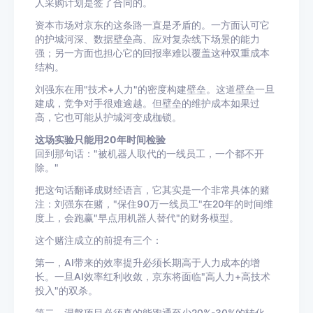
人采购计划是签了合同的。
资本市场对京东的这条路一直是矛盾的。一方面认可它
的护城河深、数据壁垒高、应对复杂线下场景的能力
强；另一方面也担心它的回报率难以覆盖这种双重成本
结构。
刘强东在用"技术+人力"的密度构建壁垒。这道壁垒一旦
建成，竞争对手很难逾越。但壁垒的维护成本如果过
高，它也可能从护城河变成枷锁。
这场实验只能用20年时间检验
回到那句话："被机器人取代的一线员工，一个都不开
除。"
把这句话翻译成财经语言，它其实是一个非常具体的赌
注：刘强东在赌，"保住90万一线员工"在20年的时间维
度上，会跑赢"早点用机器人替代"的财务模型。
这个赌注成立的前提有三个：
第一，AI带来的效率提升必须长期高于人力成本的增
长。一旦AI效率红利收敛，京东将面临"高人力+高技术
投入"的双杀。