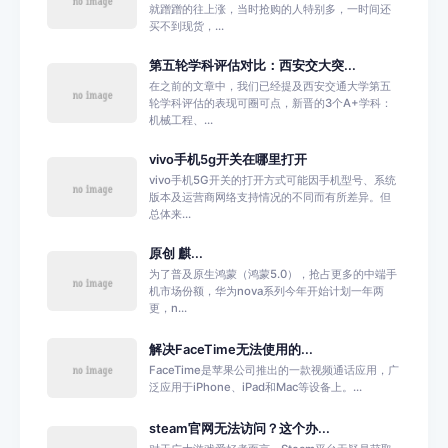
就蹭蹭的往上涨，当时抢购的人特别多，一时间还
买不到现货，...
第五轮学科评估对比：西安交大突...
在之前的文章中，我们已经提及西安交通大学第五
轮学科评估的表现可圈可点，新晋的3个A+学科：
机械工程、...
vivo手机5g开关在哪里打开
vivo手机5G开关的打开方式可能因手机型号、系统
版本及运营商网络支持情况的不同而有所差异。但
总体来...
原创 麒...
为了普及原生鸿蒙（鸿蒙5.0），抢占更多的中端手
机市场份额，华为nova系列今年开始计划一年两
更，n...
解决FaceTime无法使用的...
FaceTime是苹果公司推出的一款视频通话应用，广
泛应用于iPhone、iPad和Mac等设备上。...
steam官网无法访问？这个办...