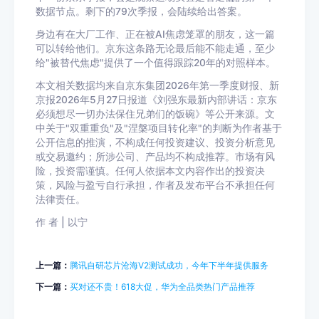
数据节点。剩下的79次季报，会陆续给出答案。
身边有在大厂工作、正在被AI焦虑笼罩的朋友，这一篇
可以转给他们。京东这条路无论最后能不能走通，至少
给"被替代焦虑"提供了一个值得跟踪20年的对照样本。
本文相关数据均来自京东集团2026年第一季度财报、新
京报2026年5月27日报道《刘强东最新内部讲话：京东
必须想尽一切办法保住兄弟们的饭碗》等公开来源。文
中关于"双重重负"及"涅槃项目转化率"的判断为作者基于
公开信息的推演，不构成任何投资建议、投资分析意见
或交易邀约；所涉公司、产品均不构成推荐。市场有风
险，投资需谨慎。任何人依据本文内容作出的投资决
策，风险与盈亏自行承担，作者及发布平台不承担任何
法律责任。
作 者 | 以宁
上一篇：
腾讯自研芯片沧海V2测试成功，今年下半年提供服务
下一篇：
买对还不贵！618大促，华为全品类热门产品推荐