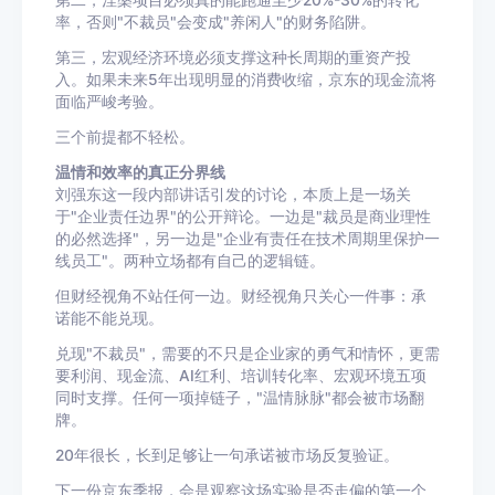
第二，涅槃项目必须真的能跑通至少20%-30%的转化
率，否则"不裁员"会变成"养闲人"的财务陷阱。
第三，宏观经济环境必须支撑这种长周期的重资产投
入。如果未来5年出现明显的消费收缩，京东的现金流将
面临严峻考验。
三个前提都不轻松。
温情和效率的真正分界线
刘强东这一段内部讲话引发的讨论，本质上是一场关
于"企业责任边界"的公开辩论。一边是"裁员是商业理性
的必然选择"，另一边是"企业有责任在技术周期里保护一
线员工"。两种立场都有自己的逻辑链。
但财经视角不站任何一边。财经视角只关心一件事：承
诺能不能兑现。
兑现"不裁员"，需要的不只是企业家的勇气和情怀，更需
要利润、现金流、AI红利、培训转化率、宏观环境五项
同时支撑。任何一项掉链子，"温情脉脉"都会被市场翻
牌。
20年很长，长到足够让一句承诺被市场反复验证。
下一份京东季报，会是观察这场实验是否走偏的第一个