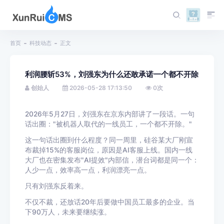
首页
科技动态
正文
利润腰斩53%，刘强东为什么还敢承诺一个都不开除
创始人
2026-05-28 17:13:50
0
次
2026年5月27日，刘强东在京东内部讲了一段话。一句
话出圈："被机器人取代的一线员工，一个都不开除。"
这一句话出圈到什么程度？同一周里，硅谷某大厂刚宣
布裁掉15%的客服岗位，原因是AI客服上线。国内一线
大厂也在密集发布"AI提效"内部信，潜台词都是同一个：
人少一点，效率高一点，利润漂亮一点。
只有刘强东反着来。
不仅不裁，还放话20年后要做中国员工最多的企业。当
下90万人，未来要继续涨。