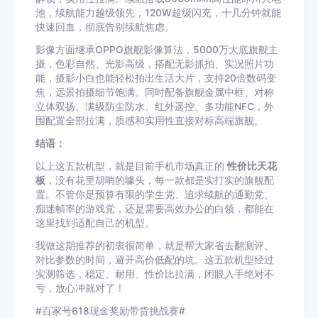
池，续航能力越级领先，120W超级闪充，十几分钟就能
快速回血，彻底告别续航焦虑。
影像方面继承OPPO旗舰影像算法，5000万大底旗舰主
摄，色彩自然、光影高级，搭配无影抓拍、实况照片功
能，摄影小白也能轻松拍出生活大片，支持20倍数码变
焦，远景拍摄细节饱满。同时配备旗舰金属中框、对称
立体双扬、满级防尘防水、红外遥控、多功能NFC，外
围配置全部拉满，质感和实用性直接对标高端旗舰。
结语：
以上这五款机型，就是目前手机市场真正的
性价比天花
板
，没有花里胡哨的噱头，每一款都是实打实的旗舰配
置。不管你是预算有限的学生党、追求续航的通勤党、
痴迷帧率的游戏党，还是需要高效办公的白领，都能在
这里找到适配自己的机型。
我做这期推荐的初衷很简单，就是帮大家省去翻测评、
对比参数的时间，避开高价低配的坑。这五款机型经过
实测筛选，稳定、耐用、性价比拉满，闭眼入手绝对不
亏，放心冲就对了！
#百家号618现金奖励带货挑战赛#