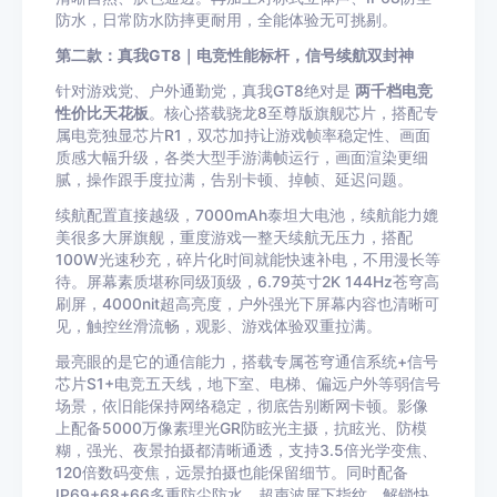
防水，日常防水防摔更耐用，全能体验无可挑剔。
第二款：真我GT8｜电竞性能标杆，信号续航双封神
针对游戏党、户外通勤党，真我GT8绝对是
两千档电竞
性价比天花板
。核心搭载骁龙8至尊版旗舰芯片，搭配专
属电竞独显芯片R1，双芯加持让游戏帧率稳定性、画面
质感大幅升级，各类大型手游满帧运行，画面渲染更细
腻，操作跟手度拉满，告别卡顿、掉帧、延迟问题。
续航配置直接越级，7000mAh泰坦大电池，续航能力媲
美很多大屏旗舰，重度游戏一整天续航无压力，搭配
100W光速秒充，碎片化时间就能快速补电，不用漫长等
待。屏幕素质堪称同级顶级，6.79英寸2K 144Hz苍穹高
刷屏，4000nit超高亮度，户外强光下屏幕内容也清晰可
见，触控丝滑流畅，观影、游戏体验双重拉满。
最亮眼的是它的通信能力，搭载专属苍穹通信系统+信号
芯片S1+电竞五天线，地下室、电梯、偏远户外等弱信号
场景，依旧能保持网络稳定，彻底告别断网卡顿。影像
上配备5000万像素理光GR防眩光主摄，抗眩光、防模
糊，强光、夜景拍摄都清晰通透，支持3.5倍光学变焦、
120倍数码变焦，远景拍摄也能保留细节。同时配备
IP69+68+66多重防尘防水、超声波屏下指纹，解锁快