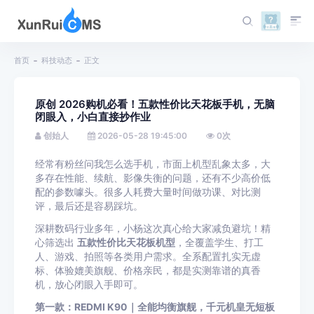
首页
科技动态
正文
原创 2026购机必看！五款性价比天花板手机，无脑
闭眼入，小白直接抄作业
创始人
2026-05-28 19:45:00
0
次
经常有粉丝问我怎么选手机，市面上机型乱象太多，大
多存在性能、续航、影像失衡的问题，还有不少高价低
配的参数噱头。很多人耗费大量时间做功课、对比测
评，最后还是容易踩坑。
深耕数码行业多年，小杨这次真心给大家减负避坑！精
心筛选出
五款性价比天花板机型
，全覆盖学生、打工
人、游戏、拍照等各类用户需求。全系配置扎实无虚
标、体验媲美旗舰、价格亲民，都是实测靠谱的真香
机，放心闭眼入手即可。
第一款：REDMI K90｜全能均衡旗舰，千元机皇无短板