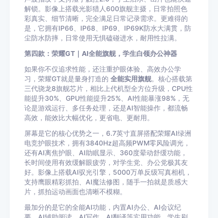
解锁。影像上搭载光影猎人600旗舰主摄，日常拍照色
彩真实、细节清晰，完全满足日常记录需求。更难得的
是，它拥有IP66、IP68、IP69、IP69K防水大满贯，防
尘防水防摔，日常使用无惧磕碰进水，耐用性拉满。
第四款：荣耀GT｜AI全能旗舰，学生白领办公神器
如果你不仅追求性能，还注重护眼体验、高效办公学
习，荣耀GT就是量身打造的
全能实用旗舰
。核心搭载第
三代骁龙8旗舰芯片，相比上代机型全方位升级，CPU性
能提升30%、GPU性能提升25%、AI性能暴涨98%，无
论是游戏运行、多任务处理，还是AI智能操作，都流畅
高效，能效比大幅优化，更省电、更耐用。
屏幕是它的核心优势之一，6.7英寸直屏搭配荣耀AI绿洲
电竞护眼技术，拥有3840Hz超高频PWM零风险调光，
还有AI离焦护眼、AI助眠显示、360度晕动舒缓功能，
长时间使用有效缓解眼疲劳，对学生党、办公党极其友
好。影像上搭载AI驭光引擎，5000万单反级写真相机，
支持鹰眼精彩抓拍、AI魔法修图，随手一拍就是质感大
片，抓拍运动画面也清晰不模糊。
最加分的是它的全能AI功能，内置AI办公、AI会议纪
要、AI辅助阅读、AI写作、AI翻译等实用功能，学生刷