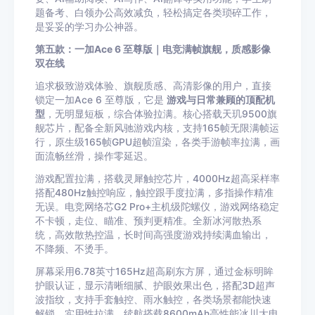
题备考、白领办公高效减负，轻松搞定各类琐碎工作，
是妥妥的学习办公神器。
第五款：一加Ace 6 至尊版｜电竞满帧旗舰，质感影像
双在线
追求极致游戏体验、旗舰质感、高清影像的用户，直接
锁定一加Ace 6 至尊版，它是
游戏与日常兼顾的顶配机
型
，无明显短板，综合体验拉满。核心搭载天玑9500旗
舰芯片，配备全新风驰游戏内核，支持165帧无限满帧运
行，原生级165帧GPU超帧渲染，各类手游帧率拉满，画
面流畅丝滑，操作零延迟。
游戏配置拉满，搭载灵犀触控芯片，4000Hz超高采样率
搭配480Hz触控响应，触控跟手度拉满，多指操作精准
无误。电竞网络芯G2 Pro+主机级陀螺仪，游戏网络稳定
不卡顿，走位、瞄准、预判更精准。全新冰河散热系
统，高效散热控温，长时间高强度游戏持续满血输出，
不降频、不烫手。
屏幕采用6.78英寸165Hz超高刷东方屏，通过金标明眸
护眼认证，显示清晰细腻、护眼效果出色，搭配3D超声
波指纹，支持手套触控、雨水触控，各类场景都能快速
解锁，实用性拉满。续航搭载8600mAh高性能冰川大电