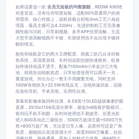
如果说要选一款
全员无短板的均衡旗舰
，REDMI K90绝
对是首选，没有任何明显短板，适配90%普通用户的使
用需求。核心性能上，该机搭载台积电3nm工艺八核处
理器，最高主频可达4.32GHz，先进的制程工艺完美兼
顾性能与功耗，日常刷视频、多开APP丝滑流畅，主流
大型手游高帧稳跑不卡顿，长期使用也不会出现卡顿掉
帧的情况。
散热和续航是它的两大王牌配置。搭载三阶凸台冰封散
热系统，高强度游戏、长时间追剧也能快速散热，机身
始终保持低温不烫手。配备7100mAh小米金沙江大电
池，彻底告别续航焦虑，日常轻度使用可以两天一充，
重度游戏、外出办公一整天不用频繁充电。同时支持
100W有线快充+22.5W有线反充，没电快速回血，还能
应急给耳机、手表充电，实用性拉满。
屏幕和影像体验同样拉满，6.59英寸OLED超级像素护眼
直屏，2510x1156高清分辨率，最低1nit暗夜护眼模式，
夜间玩手机不刺眼，长时间使用也不易疲劳。后置光影
猎人800高动态三摄组合，5000万超清主摄+5000万长
焦+800万超广角，无论是日常人像、远景特写还是广角
风景，都能拍出高清质感大片，前置2000万像素，自拍
清晰自然、肤色通透。再加上对称式立体声、IP68防尘