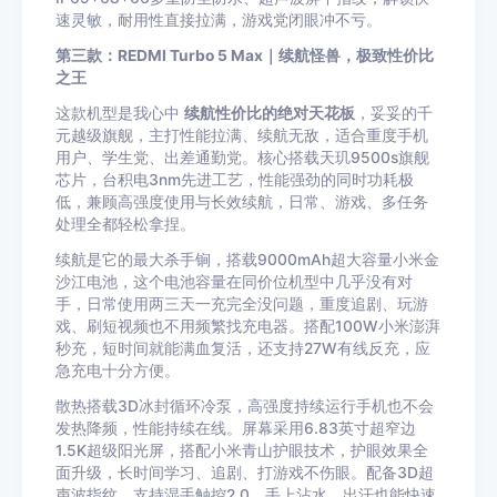
速灵敏，耐用性直接拉满，游戏党闭眼冲不亏。
第三款：REDMI Turbo 5 Max｜续航怪兽，极致性价比
之王
这款机型是我心中
续航性价比的绝对天花板
，妥妥的千
元越级旗舰，主打性能拉满、续航无敌，适合重度手机
用户、学生党、出差通勤党。核心搭载天玑9500s旗舰
芯片，台积电3nm先进工艺，性能强劲的同时功耗极
低，兼顾高强度使用与长效续航，日常、游戏、多任务
处理全都轻松拿捏。
续航是它的最大杀手锏，搭载9000mAh超大容量小米金
沙江电池，这个电池容量在同价位机型中几乎没有对
手，日常使用两三天一充完全没问题，重度追剧、玩游
戏、刷短视频也不用频繁找充电器。搭配100W小米澎湃
秒充，短时间就能满血复活，还支持27W有线反充，应
急充电十分方便。
散热搭载3D冰封循环冷泵，高强度持续运行手机也不会
发热降频，性能持续在线。屏幕采用6.83英寸超窄边
1.5K超级阳光屏，搭配小米青山护眼技术，护眼效果全
面升级，长时间学习、追剧、打游戏不伤眼。配备3D超
声波指纹，支持湿手触控2.0，手上沾水、出汗也能快速