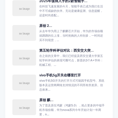
2025年值得入手的2款智能手...
在科技飞速发展的今天，智能手表已成为我们生活
中不可或缺的伙伴。无论是健康监测、信息提醒，
还是时尚搭配...
原创 2...
从去年华为用上了麒麟芯片开始，华为的市场份额
就蹭蹭的往上涨，当时抢购的人特别多，一时间还
买不到现货，...
第五轮学科评估对比：西安交大突...
在之前的文章中，我们已经提及西安交通大学第五
轮学科评估的表现可圈可点，新晋的3个A+学科：
机械工程、...
vivo手机5g开关在哪里打开
vivo手机5G开关的打开方式可能因手机型号、系统
版本及运营商网络支持情况的不同而有所差异。但
总体来...
原创 麒...
为了普及原生鸿蒙（鸿蒙5.0），抢占更多的中端手
机市场份额，华为nova系列今年开始计划一年两
更，n...