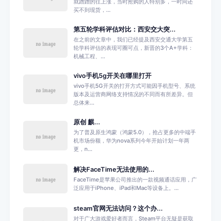
就蹭蹭的往上涨，当时抢购的人特别多，一时间还
买不到现货，...
第五轮学科评估对比：西安交大突...
在之前的文章中，我们已经提及西安交通大学第五
轮学科评估的表现可圈可点，新晋的3个A+学科：
机械工程、...
vivo手机5g开关在哪里打开
vivo手机5G开关的打开方式可能因手机型号、系统
版本及运营商网络支持情况的不同而有所差异。但
总体来...
原创 麒...
为了普及原生鸿蒙（鸿蒙5.0），抢占更多的中端手
机市场份额，华为nova系列今年开始计划一年两
更，n...
解决FaceTime无法使用的...
FaceTime是苹果公司推出的一款视频通话应用，广
泛应用于iPhone、iPad和Mac等设备上。...
steam官网无法访问？这个办...
对于广大游戏爱好者而言，Steam平台无疑是获取