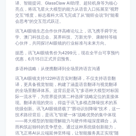
译、智能提词、GlassClaw AI助理、超轻机身等为核心
亮点，将讯飞星火大模型的能力从语音入口拓展至“视野
交互”维度，标志着科大讯飞完成了从“能听会说”到“能看
会思考”的交互范式跃迁。
讯飞AI眼镜生态合作伙伴高峰论坛上，讯飞携手舜宇光
学、澳门科技总会、莫界科技、万新光学、康耐特等核
心伙伴，共同探讨AI眼镜的行业标准与未来方向。
据悉，讯飞AI眼镜售价为4299元，现在全平台可享预约
优惠，6月15日正式开启预售。
多语种战略：从便携翻译到全场景跨语言沟通
讯飞AI眼镜支持122种语言实时翻译，不仅支持语音翻
译，更具备视觉智能，构建了涵盖语音翻译与视觉翻译
的全场景翻译体系。这背后是讯飞“多语种大模型对标国
际一流水平，为世界提供第二种选择”战略定位的直接体
现。翻译表现的突出，得益于讯飞多模态降噪技术的系
统级创新。讯飞AI眼镜搭载了“唇动识别降噪”技术，这一
技术路径背后，是讯飞“软硬一体”战略优势的集中体现
——将大模型的智能理解能力与硬件终端深度耦合，从
而构筑起独特的竞争壁垒。通过这种系统级创新能力，
讯飞正将AI从云端延伸至终端，让智能服务真正实现“随