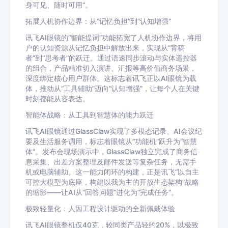
身可见、随时可用”。
拓展人机协作边界：从“记忆负担”到“认知增强”
讯飞AI眼镜的“智能提词”功能拓宽了人机协作边界，将用
户的认知资源从记忆负担中解放出来，实现从“背稿
者”到“思考者”的跃迁。通过语速同步滚动与实体遥控器
的组合，产品精准切入演讲、汇报等高价值商务场景，
深度绑定核心用户群体。这标志着讯飞正以AI眼镜为载
体，推动从“工具辅助”迈向“认知增强”，让每个人在关键
时刻都能从容表达。
智能体战略：从工具到智慧体的能力跃迁
讯飞AI眼镜通过GlassClaw实现了多模态记录、AI会议纪
要及生活服务调用，标志着眼镜从“功能机”跃升为“智慧
体”。发布会现场演示中，GlassClaw独立完成了商务信
息采集、出差方案整理及邮件发送等复杂任务，无需手
机或电脑辅助。这一能力闭环的构建，正是讯飞“以自主
可控大模型为底座，构建以我为主的开放生态架构”战略
的缩影——让AI从“回答问题”进化为“完成任务”。
极致轻量化：人因工程设计驱动的全新佩戴体验
讯飞AI眼镜整机仅40克，较同类产品轻约20%，以极致