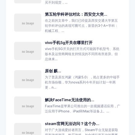
买不到现货，...
第五轮学科评估对比：西安交大突...
在之前的文章中，我们已经提及西安交通大学第五
轮学科评估的表现可圈可点，新晋的3个A+学科：
机械工程、...
vivo手机5g开关在哪里打开
vivo手机5G开关的打开方式可能因手机型号、系统
版本及运营商网络支持情况的不同而有所差异。但
总体来...
原创 麒...
为了普及原生鸿蒙（鸿蒙5.0），抢占更多的中端手
机市场份额，华为nova系列今年开始计划一年两
更，n...
解决FaceTime无法使用的...
FaceTime是苹果公司推出的一款视频通话应用，广
泛应用于iPhone、iPad和Mac等设备上。...
steam官网无法访问？这个办...
对于广大游戏爱好者而言，Steam平台无疑是获取