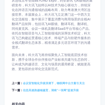
从连续五年登陆BEYOND Expo，到全新讯飞AI眼镜的重
磅发布，科大讯飞始终以AI技术为核心驱动力，持续深
化在跨语言沟通领域的战略布局，助力粤港澳大湾区连
接世界。本届展会上，科大讯飞立足澳门这一中西方文
化交流枢纽，集中展示了覆盖消费与商用场景的全栈AI
翻译产品矩阵，包括讯飞AI眼镜、翻译耳机、翻译机、
同传麦克风、会议一体机及翻译SaaS平台等核心产品。
依托在智能语音与人工智能领域的深厚技术积淀，科大
讯飞已构建起贯通核心技术、终端产品与软硬件服务的
全栈式翻译生态体系，精准满足多元语言环境下的沟通
需求。
面向未来，科大讯飞将持续聚焦人工智能底层技术创
新，携手全球合作伙伴推动产业标准共建与生态协同，
让AI成为跨越语言、文化与场景的通用桥梁，赋能更高
效、更包容的全球化交流新范式。
上一篇：
会议室智能化升级浪潮下，物联网中台方案引关注
下一篇：
信息高速路越铺越宽，湖南“一张网”提速升级
相关内容