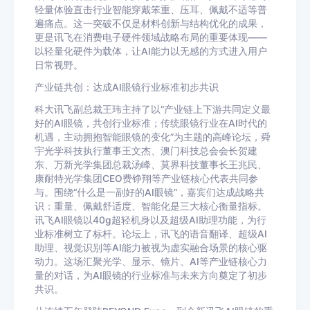
轻量体验直击行业智能穿戴笨重、压耳、佩戴不适等普
遍痛点。这一突破不仅是材料创新与结构优化的成果，
更是讯飞在消费电子硬件领域战略布局的重要体现——
以轻量化硬件为载体，让AI能力以无感的方式进入用户
日常视野。
产业链共创：达成AI眼镜行业标准初步共识
科大讯飞副总裁王玮主持了以“产业链上下游共同定义最
好的AI眼镜，共创行业标准；传统眼镜行业在AI时代的
机遇，主动拥抱智能眼镜的变化”为主题的高峰论坛，舜
宇光学科技执行董事王文杰、澳门科技总会会长贺建
东、万新光学集团总裁汤峰、莫界科技董事长王兆民、
康耐特光学集团CEO费铮翔等产业链核心代表共同参
与。围绕“什么是一副好的AI眼镜”，嘉宾们达成战略共
识：重量、佩戴舒适度、智能化是三大核心衡量指标。
讯飞AI眼镜以40g超轻机身以及超级AI助理功能，为行
业标准树立了标杆。论坛上，讯飞的语音翻译、超级AI
助理、视觉识别等AI能力被视为虚实融合场景的核心驱
动力。这场汇聚光学、显示、镜片、AI等产业链核心力
量的对话，为AI眼镜的行业标准与未来方向奠定了初步
共识。