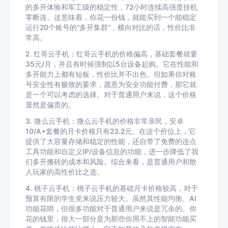
的多开体验和军工级的稳定性，72小时连续高强度挂机
零断连。这意味着，你花一份钱，就能买到一个能稳定
运行20个账号的“多开集群”，横向对比的话，性价比非
常高。
2. 红哥云手机：红哥云手机的价格偏高，基础套餐就要
35元/月，并且有时候强制以5台设备起购。它在性能和
多开能力上都有短板，性价比并不出色。但如果你对账
号安全性有极致的要求，愿意为安全功能付费，那它就
是一个可以考虑的选择。对于普通用户来说，这个价格
显然是偏贵的。
3. 微么云手机：微么云手机的价格非常亲民，安卓
10/A+套餐的月卡价格只有23.2元。在这个价位上，它
提供了大容量存储和稳定的性能，还自带了免费的连点
工具功能和自定义IP/设备信息的功能，进一步降低了我
们多开搬砖的成本和风险。综合来看，是普通用户和散
人玩家的高性价比之选。
4. 桃子云手机：桃子云手机的基础月卡价格较高，对于
预算有限的学生党来说压力较大。虽然其性能均衡、AI
功能花哨，但很多功能对于普通用户来说是冗余的。你
花的钱里，很大一部分是为那些你用不上的智能功能买