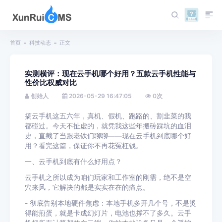
首页
科技动态
正文
实测横评：现在云手机哪个好用？五款云手机性能与
性价比权威对比
创始人
2026-05-29 16:47:05
0
次
搞云手机这五六年，真机、假机、跑路的、割韭菜的我
都碰过。今天不扯虚的，就凭我这些年搬砖踩坑的血泪
史，直截了当跟老铁们聊聊——现在云手机到底哪个好
用？看完这篇，保证你不再花冤枉钱。
一、云手机到底有什么好用点？
云手机之所以成为咱们玩家和工作室的刚需，绝不是空
穴来风，它解决的都是实实在在的痛点。
- 彻底告别本地硬件焦虑：本地手机多开几个号，不是烫
得能煎蛋，就是卡成幻灯片，电池也撑不了多久。云手