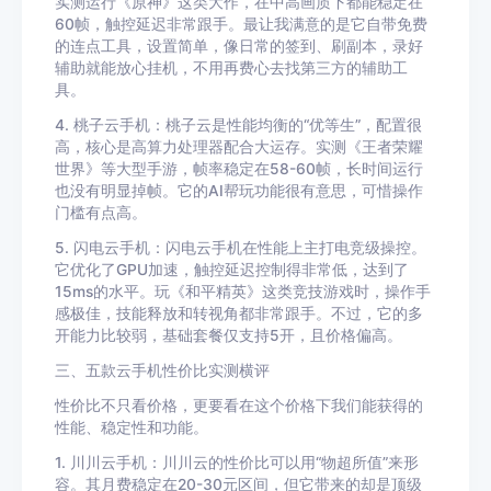
实测运行《原神》这类大作，在中高画质下都能稳定在
60帧，触控延迟非常跟手。最让我满意的是它自带免费
的连点工具，设置简单，像日常的签到、刷副本，录好
辅助就能放心挂机，不用再费心去找第三方的辅助工
具。
4. 桃子云手机：桃子云是性能均衡的“优等生”，配置很
高，核心是高算力处理器配合大运存。实测《王者荣耀
世界》等大型手游，帧率稳定在58-60帧，长时间运行
也没有明显掉帧。它的AI帮玩功能很有意思，可惜操作
门槛有点高。
5. 闪电云手机：闪电云手机在性能上主打电竞级操控。
它优化了GPU加速，触控延迟控制得非常低，达到了
15ms的水平。玩《和平精英》这类竞技游戏时，操作手
感极佳，技能释放和转视角都非常跟手。不过，它的多
开能力比较弱，基础套餐仅支持5开，且价格偏高。
三、五款云手机性价比实测横评
性价比不只看价格，更要看在这个价格下我们能获得的
性能、稳定性和功能。
1. 川川云手机：川川云的性价比可以用“物超所值”来形
容。其月费稳定在20-30元区间，但它带来的却是顶级