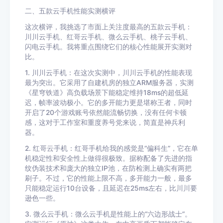
二、五款云手机性能实测横评
这次横评，我挑选了市面上关注度最高的五款云手机：
川川云手机、红哥云手机、微么云手机、桃子云手机、
闪电云手机。我将重点围绕它们的核心性能展开实测对
比。
1. 川川云手机：在这次实测中，川川云手机的性能表现
最为突出。它采用了自建机房的独立ARM服务器，实测
《星穹铁道》高负载场景下能稳定维持18ms的超低延
迟，帧率波动极小。它的多开能力更是堪称王者，同时
开启了20个游戏账号依然能流畅切换，没有任何卡顿
感，这对于工作室和重度养号党来说，简直是神兵利
器。
2. 红哥云手机：红哥手机给我的感觉是“偏科生”，它在单
机稳定性和安全性上做得很极致。据称配备了先进的指
纹伪装技术和庞大的独立IP池，在防检测上确实有两把
刷子。不过，它的性能上限不高，多开能力一般，最多
只能稳定运行10台设备，且延迟在25ms左右，比川川要
逊色一些。
3. 微么云手机：微么云手机是性能上的“六边形战士”。