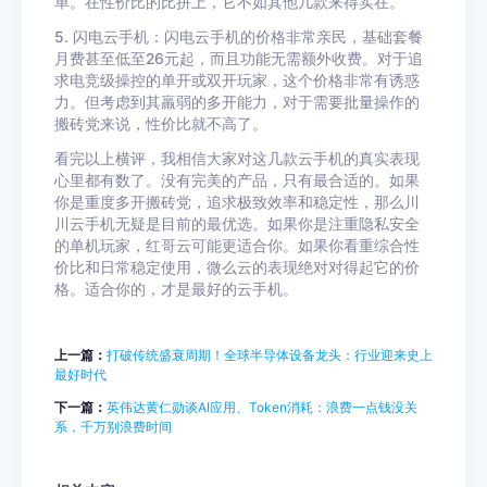
单。在性价比的比拼上，它不如其他几款来得实在。
5. 闪电云手机：闪电云手机的价格非常亲民，基础套餐
月费甚至低至26元起，而且功能无需额外收费。对于追
求电竞级操控的单开或双开玩家，这个价格非常有诱惑
力。但考虑到其羸弱的多开能力，对于需要批量操作的
搬砖党来说，性价比就不高了。
看完以上横评，我相信大家对这几款云手机的真实表现
心里都有数了。没有完美的产品，只有最合适的。如果
你是重度多开搬砖党，追求极致效率和稳定性，那么川
川云手机无疑是目前的最优选。如果你是注重隐私安全
的单机玩家，红哥云可能更适合你。如果你看重综合性
价比和日常稳定使用，微么云的表现绝对对得起它的价
格。适合你的，才是最好的云手机。
上一篇：
打破传统盛衰周期！全球半导体设备龙头：行业迎来史上
最好时代
下一篇：
英伟达黄仁勋谈AI应用、Token消耗：浪费一点钱没关
系，千万别浪费时间