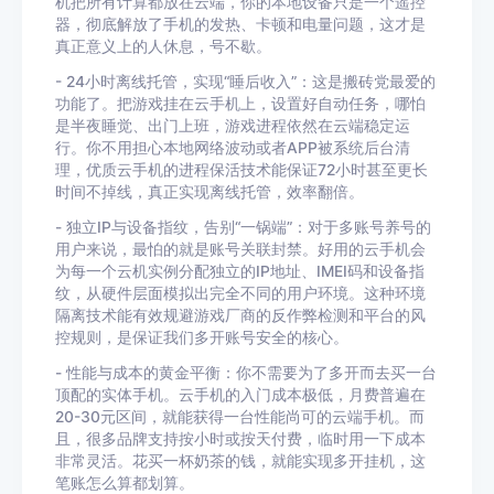
机把所有计算都放在云端，你的本地设备只是一个遥控
器，彻底解放了手机的发热、卡顿和电量问题，这才是
真正意义上的人休息，号不歇。
- 24小时离线托管，实现“睡后收入”：这是搬砖党最爱的
功能了。把游戏挂在云手机上，设置好自动任务，哪怕
是半夜睡觉、出门上班，游戏进程依然在云端稳定运
行。你不用担心本地网络波动或者APP被系统后台清
理，优质云手机的进程保活技术能保证72小时甚至更长
时间不掉线，真正实现离线托管，效率翻倍。
- 独立IP与设备指纹，告别“一锅端”：对于多账号养号的
用户来说，最怕的就是账号关联封禁。好用的云手机会
为每一个云机实例分配独立的IP地址、IMEI码和设备指
纹，从硬件层面模拟出完全不同的用户环境。这种环境
隔离技术能有效规避游戏厂商的反作弊检测和平台的风
控规则，是保证我们多开账号安全的核心。
- 性能与成本的黄金平衡：你不需要为了多开而去买一台
顶配的实体手机。云手机的入门成本极低，月费普遍在
20-30元区间，就能获得一台性能尚可的云端手机。而
且，很多品牌支持按小时或按天付费，临时用一下成本
非常灵活。花买一杯奶茶的钱，就能实现多开挂机，这
笔账怎么算都划算。