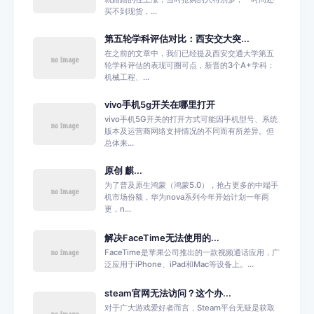
买不到现货，...
第五轮学科评估对比：西安交大突...
在之前的文章中，我们已经提及西安交通大学第五
轮学科评估的表现可圈可点，新晋的3个A+学科：
机械工程、...
vivo手机5g开关在哪里打开
vivo手机5G开关的打开方式可能因手机型号、系统
版本及运营商网络支持情况的不同而有所差异。但
总体来...
原创 麒...
为了普及原生鸿蒙（鸿蒙5.0），抢占更多的中端手
机市场份额，华为nova系列今年开始计划一年两
更，n...
解决FaceTime无法使用的...
FaceTime是苹果公司推出的一款视频通话应用，广
泛应用于iPhone、iPad和Mac等设备上。...
steam官网无法访问？这个办...
对于广大游戏爱好者而言，Steam平台无疑是获取