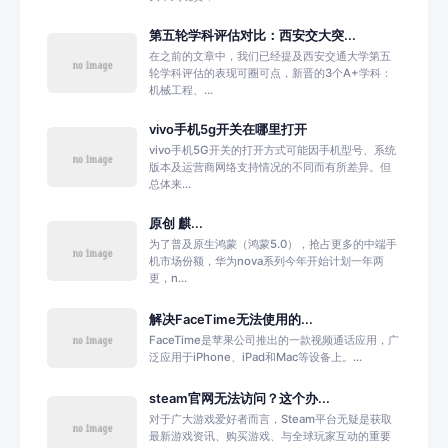
第五轮学科评估对比：西安交大突...
在之前的文章中，我们已经提及西安交通大学第五
轮学科评估的表现可圈可点，新晋的3个A+学科：
机械工程、...
vivo手机5g开关在哪里打开
vivo手机5G开关的打开方式可能因手机型号、系统
版本及运营商网络支持情况的不同而有所差异。但
总体来...
原创 麒...
为了普及原生鸿蒙（鸿蒙5.0），抢占更多的中端手
机市场份额，华为nova系列今年开始计划一年两
更，n...
解决FaceTime无法使用的...
FaceTime是苹果公司推出的一款视频通话应用，广
泛应用于iPhone、iPad和Mac等设备上。...
steam官网无法访问？这个办...
对于广大游戏爱好者而言，Steam平台无疑是获取
最新游戏资讯、购买游戏、与全球玩家互动的重要