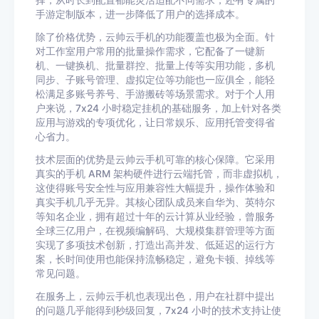
择，从时长到配置都能灵活适配不同需求，还有专属的
手游定制版本，进一步降低了用户的选择成本。
除了价格优势，云帅云手机的功能覆盖也极为全面。针
对工作室用户常用的批量操作需求，它配备了一键新
机、一键换机、批量群控、批量上传等实用功能，多机
同步、子账号管理、虚拟定位等功能也一应俱全，能轻
松满足多账号养号、手游搬砖等场景需求。对于个人用
户来说，7x24 小时稳定挂机的基础服务，加上针对各类
应用与游戏的专项优化，让日常娱乐、应用托管变得省
心省力。
技术层面的优势是云帅云手机可靠的核心保障。它采用
真实的手机 ARM 架构硬件进行云端托管，而非虚拟机，
这使得账号安全性与应用兼容性大幅提升，操作体验和
真实手机几乎无异。其核心团队成员来自华为、英特尔
等知名企业，拥有超过十年的云计算从业经验，曾服务
全球三亿用户，在视频编解码、大规模集群管理等方面
实现了多项技术创新，打造出高并发、低延迟的运行方
案，长时间使用也能保持流畅稳定，避免卡顿、掉线等
常见问题。
在服务上，云帅云手机也表现出色，用户在社群中提出
的问题几乎能得到秒级回复，7x24 小时的技术支持让使