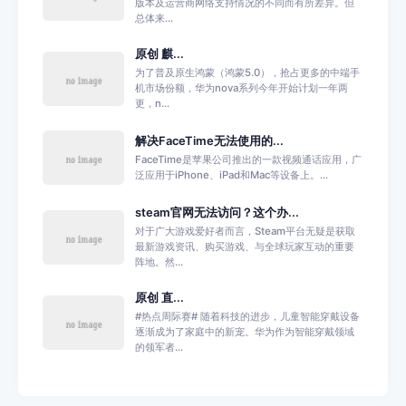
版本及运营商网络支持情况的不同而有所差异。但
总体来...
原创 麒...
为了普及原生鸿蒙（鸿蒙5.0），抢占更多的中端手
机市场份额，华为nova系列今年开始计划一年两
更，n...
解决FaceTime无法使用的...
FaceTime是苹果公司推出的一款视频通话应用，广
泛应用于iPhone、iPad和Mac等设备上。...
steam官网无法访问？这个办...
对于广大游戏爱好者而言，Steam平台无疑是获取
最新游戏资讯、购买游戏、与全球玩家互动的重要
阵地。然...
原创 直...
#热点周际赛# 随着科技的进步，儿童智能穿戴设备
逐渐成为了家庭中的新宠。华为作为智能穿戴领域
的领军者...