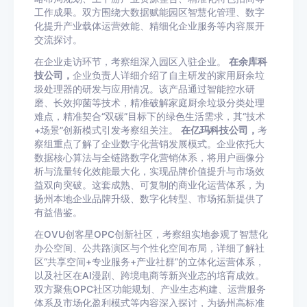
工作成果。双方围绕大数据赋能园区智慧化管理、数字
化提升产业载体运营效能、精细化企业服务等内容展开
交流探讨。
在企业走访环节，考察组深入园区入驻企业。
在余库科
技公司，
企业负责人详细介绍了自主研发的家用厨余垃
圾处理器的研发与应用情况。该产品通过智能控水研
磨、长效抑菌等技术，精准破解家庭厨余垃圾分类处理
难点，精准契合“双碳”目标下的绿色生活需求，其“技术
+场景”创新模式引发考察组关注。
在亿玛科技公司，
考
察组重点了解了企业数字化营销发展模式。企业依托大
数据核心算法与全链路数字化营销体系，将用户画像分
析与流量转化效能最大化，实现品牌价值提升与市场效
益双向突破。这套成熟、可复制的商业化运营体系，为
扬州本地企业品牌升级、数字化转型、市场拓新提供了
有益借鉴。
在OVU创客星OPC创新社区，考察组实地参观了智慧化
办公空间、公共路演区与个性化空间布局，详细了解社
区“共享空间+专业服务+产业社群”的立体化运营体系，
以及社区在AI漫剧、跨境电商等新兴业态的培育成效。
双方聚焦OPC社区功能规划、产业生态构建、运营服务
体系及市场化盈利模式等内容深入探讨，为扬州高标准