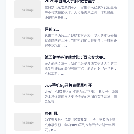
2025年值得入手的2款智能手...
在科技飞速发展的今天，智能手表已成为我们生活
中不可或缺的伙伴。无论是健康监测、信息提醒，
还是时尚搭配...
原创 2...
从去年华为用上了麒麟芯片开始，华为的市场份额
就蹭蹭的往上涨，当时抢购的人特别多，一时间还
买不到现货，...
第五轮学科评估对比：西安交大突...
在之前的文章中，我们已经提及西安交通大学第五
轮学科评估的表现可圈可点，新晋的3个A+学科：
机械工程、...
vivo手机5g开关在哪里打开
vivo手机5G开关的打开方式可能因手机型号、系统
版本及运营商网络支持情况的不同而有所差异。但
总体来...
原创 麒...
为了普及原生鸿蒙（鸿蒙5.0），抢占更多的中端手
机市场份额，华为nova系列今年开始计划一年两
更，n...