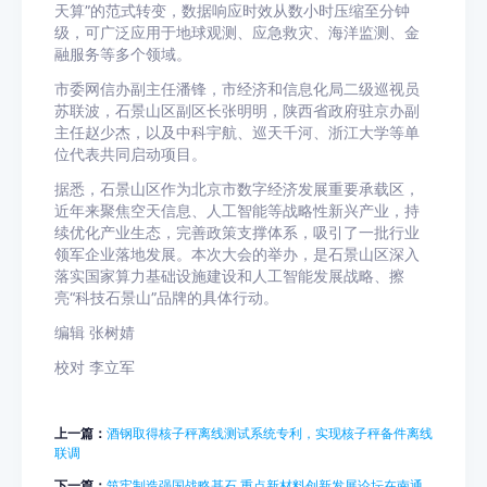
天算”的范式转变，数据响应时效从数小时压缩至分钟
级，可广泛应用于地球观测、应急救灾、海洋监测、金
融服务等多个领域。
市委网信办副主任潘锋，市经济和信息化局二级巡视员
苏联波，石景山区副区长张明明，陕西省政府驻京办副
主任赵少杰，以及中科宇航、巡天千河、浙江大学等单
位代表共同启动项目。
据悉，石景山区作为北京市数字经济发展重要承载区，
近年来聚焦空天信息、人工智能等战略性新兴产业，持
续优化产业生态，完善政策支撑体系，吸引了一批行业
领军企业落地发展。本次大会的举办，是石景山区深入
落实国家算力基础设施建设和人工智能发展战略、擦
亮“科技石景山”品牌的具体行动。
编辑 张树婧
校对 李立军
上一篇：
酒钢取得核子秤离线测试系统专利，实现核子秤备件离线
联调
下一篇：
筑牢制造强国战略基石 重点新材料创新发展论坛在南通