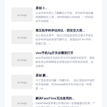
原创 2...
从去年华为用上了麒麟芯片开始，华为的市场份额
就蹭蹭的往上涨，当时抢购的人特别多，一时间还
买不到现货，...
第五轮学科评估对比：西安交大突...
在之前的文章中，我们已经提及西安交通大学第五
轮学科评估的表现可圈可点，新晋的3个A+学科：
机械工程、...
vivo手机5g开关在哪里打开
vivo手机5G开关的打开方式可能因手机型号、系统
版本及运营商网络支持情况的不同而有所差异。但
总体来...
原创 麒...
为了普及原生鸿蒙（鸿蒙5.0），抢占更多的中端手
机市场份额，华为nova系列今年开始计划一年两
更，n...
解决FaceTime无法使用的...
FaceTime是苹果公司推出的一款视频通话应用，广