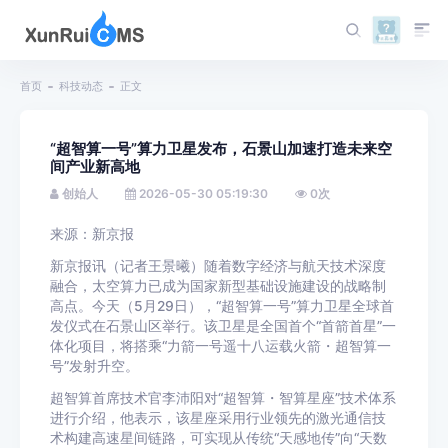
首页
科技动态
正文
“超智算一号”算力卫星发布，石景山加速打造未来空
间产业新高地
创始人
2026-05-30 05:19:30
0
次
来源：新京报
新京报讯（记者王景曦）随着数字经济与航天技术深度
融合，太空算力已成为国家新型基础设施建设的战略制
高点。今天（5月29日），“超智算一号”算力卫星全球首
发仪式在石景山区举行。该卫星是全国首个“首箭首星”一
体化项目，将搭乘“力箭一号遥十八运载火箭・超智算一
号”发射升空。
超智算首席技术官李沛阳对“超智算・智算星座”技术体系
进行介绍，他表示，该星座采用行业领先的激光通信技
术构建高速星间链路，可实现从传统“天感地传”向“天数