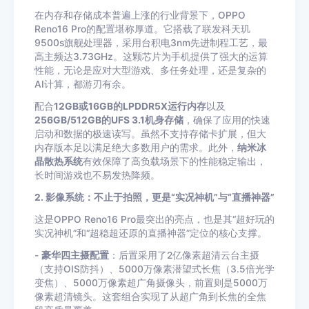
在内存和存储成本普遍上涨的行业背景下，OPPO
Reno16 Pro的配置堪称厚道。它搭载了联发科天玑
9500s旗舰处理器，采用台积电3nm先进制程工艺，最
高主频达3.73GHz。这颗芯片为手机提供了强大的运算
性能，无论是应对大型游戏、多任务处理，还是复杂的
AI计算，都游刃有余。
配合
12GB或16GB的LPDDR5X运行内存
以及
256GB/512GB的UFS 3.1机身存储
，确保了应用的快速
启动和数据的极速读写。虽然不支持存储卡扩展，但大
内存版本足以满足绝大多数用户的需求。此外，
纳米冰
晶散热系统
有效保障了高负载场景下的性能稳定输出，
长时间游戏也不易发热降频。
2. 影像系统：不止于拍照，更是“实况神机”与“直播神器”
这是OPPO Reno16 Pro最突出的亮点，也是其“超好玩的
实况神机”和“超稳超还原的直播神器”定位的核心支撑。
-
豪华四主摄配置
：后置采用了2亿像素超清云台主摄
（支持OIS防抖）、5000万像素潜望式长焦（3.5倍光学
变焦）、5000万像素超广角摄像头，前置则是5000万
像素超清镜头。这套组合实现了从超广角到长焦的全焦