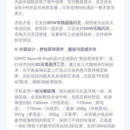
为超长续航提供了硬件保障。官方数据显示，其支持长
达6小时的蓝光画质直播，日常使用轻松满足一整天甚至
更久。
充电方面，它支持
80W有线超级闪充
，能快速为这块大
电池回血。更值得一提的是，它还支持
50W无线闪充
，
充电方式灵活便捷。在兼容性上也做得很好，支持多种
快充协议。
4. 外观设计：梦核星球美学，颜值与质感并存
OPPO Reno16 Pro的设计灵感源自“梦核星球美学”。其
行业首创的
3D冰透悬浮工艺
，通过嵌入式微纳米印刷技
术，在平面玻璃后盖上打造出立体的悬浮星球视觉效
果，光影流转间极具未来感和艺术感，尤其是“怦然星
动”配色，裸眼3D效果惊艳。
手机采用
一体冷雕玻璃
，镜头模组与后盖浑然一体，质
感高级。全系标配铝合金中框，坚固且握持舒适。机身
厚度控制: 7.86mm（怦然星动）、7.79mm（梦境
蓝）、7.70mm（月夜黑）；重量: 208g（怦然星动）、
207g（梦境蓝）、205g （月夜黑），在搭载大电池和
豪华影像模组的前提下，保持了不错的轻薄度。正面是
一块6.78英寸的极窄四等边OLED直屏，支持120Hz高刷