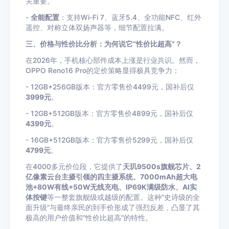
关重要。
-
全能配置
：支持Wi-Fi 7、蓝牙5.4、全功能NFC、红外
遥控、对称立体双扬声器等，细节配置拉满。
三、价格与性价比分析：为何说它“性价比超高”？
在2026年，手机核心部件成本上涨是行业共识。然而，
OPPO Reno16 Pro的定价策略显得极具竞争力：
- 12GB+256GB版本：官方零售价4499元，国补后仅
3999元
。
- 12GB+512GB版本：官方零售价4899元，国补后仅
4399元
。
- 16GB+512GB版本：官方零售价5299元，国补后仅
4799元
。
在4000多元价位段，它提供了
天玑9500s旗舰芯片、2
亿像素云台主摄引领的四主摄系统、7000mAh超大电
池+80W有线+50W无线充电、IP69K满级防水、AI实
体按键
等一整套旗舰级或越级的配置。这种“史诗级的全
面升级”与最终亲民的到手价形成了强烈反差，凸显了其
极高的用户价值和“性价比超高”的特性。