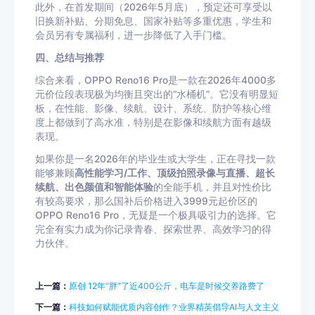
此外，在首发期间（2026年5月底），预定还可享受以
旧换新补贴、分期免息、国家补贴等多重优惠，学生和
会员另有专属福利，进一步降低了入手门槛。
四、总结与推荐
综合来看，OPPO Reno16 Pro是一款在2026年4000多
元价位段表现极为均衡且突出的“水桶机”。它没有明显短
板，在性能、影像、续航、设计、系统、防护等核心维
度上都做到了高水准，特别是在影像和续航方面有越级
表现。
如果你是一名2026年的毕业生或大学生，正在寻找一款
能够兼顾
高性能学习/工作、顶级拍照录像与直播、超长
续航、出色颜值和智能体验
的全能手机，并且对性价比
有较高要求，那么国补后价格进入3999元起价区的
OPPO Reno16 Pro，无疑是一个极具吸引力的选择。它
完全有实力成为你记录青春、探索世界、高效学习的得
力伙伴。
上一篇：
原创 12年“胖”了近400公斤，电车是时候交养路费了
下一篇：
科技如何赋能优质内容创作？业界精英倡导AI与人文主义