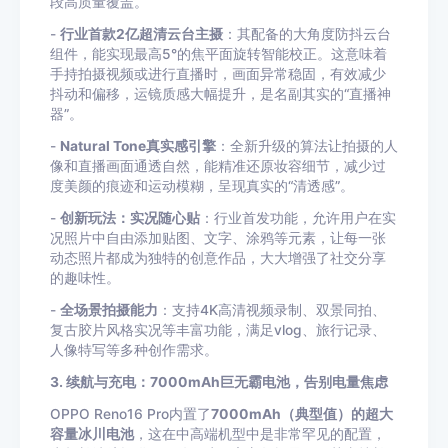
段高质量覆盖。
-
行业首款2亿超清云台主摄
：其配备的大角度防抖云台
组件，能实现最高5°的焦平面旋转智能校正。这意味着
手持拍摄视频或进行直播时，画面异常稳固，有效减少
抖动和偏移，运镜质感大幅提升，是名副其实的“直播神
器”。
-
Natural Tone真实感引擎
：全新升级的算法让拍摄的人
像和直播画面通透自然，能精准还原妆容细节，减少过
度美颜的痕迹和运动模糊，呈现真实的“清透感”。
-
创新玩法：实况随心贴
：行业首发功能，允许用户在实
况照片中自由添加贴图、文字、涂鸦等元素，让每一张
动态照片都成为独特的创意作品，大大增强了社交分享
的趣味性。
-
全场景拍摄能力
：支持4K高清视频录制、双景同拍、
复古胶片风格实况等丰富功能，满足vlog、旅行记录、
人像特写等多种创作需求。
3. 续航与充电：7000mAh巨无霸电池，告别电量焦虑
OPPO Reno16 Pro内置了
7000mAh（典型值）的超大
容量冰川电池
，这在中高端机型中是非常罕见的配置，