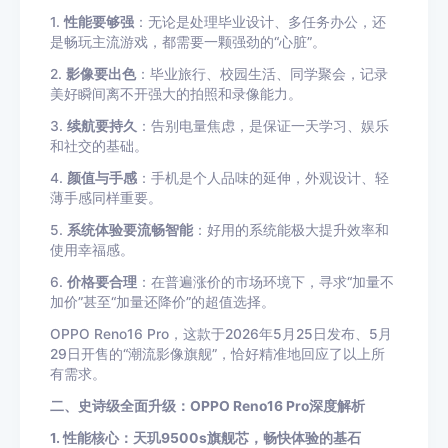
1.
性能要够强
：无论是处理毕业设计、多任务办公，还
是畅玩主流游戏，都需要一颗强劲的“心脏”。
2.
影像要出色
：毕业旅行、校园生活、同学聚会，记录
美好瞬间离不开强大的拍照和录像能力。
3.
续航要持久
：告别电量焦虑，是保证一天学习、娱乐
和社交的基础。
4.
颜值与手感
：手机是个人品味的延伸，外观设计、轻
薄手感同样重要。
5.
系统体验要流畅智能
：好用的系统能极大提升效率和
使用幸福感。
6.
价格要合理
：在普遍涨价的市场环境下，寻求“加量不
加价”甚至“加量还降价”的超值选择。
OPPO Reno16 Pro，这款于2026年5月25日发布、5月
29日开售的“潮流影像旗舰”，恰好精准地回应了以上所
有需求。
二、史诗级全面升级：OPPO Reno16 Pro深度解析
1. 性能核心：天玑9500s旗舰芯，畅快体验的基石