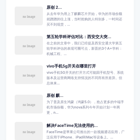
原创 2...
从去年华为用上了麒麟芯片开始，华为的市场份额
就蹭蹭的往上涨，当时抢购的人特别多，一时间还
买不到现货，...
第五轮学科评估对比：西安交大突...
在之前的文章中，我们已经提及西安交通大学第五
轮学科评估的表现可圈可点，新晋的3个A+学科：
机械工程、...
vivo手机5g开关在哪里打开
vivo手机5G开关的打开方式可能因手机型号、系统
版本及运营商网络支持情况的不同而有所差异。但
总体来...
原创 麒...
为了普及原生鸿蒙（鸿蒙5.0），抢占更多的中端手
机市场份额，华为nova系列今年开始计划一年两
更，n...
解决FaceTime无法使用的...
FaceTime是苹果公司推出的一款视频通话应用，广
泛应用于iPhone、iPad和Mac等设备上。...