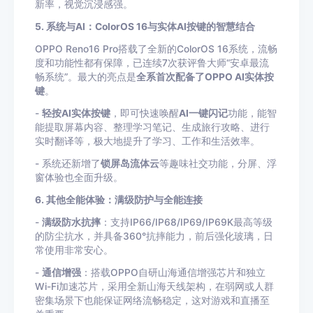
新率，视觉沉浸感强。
5. 系统与AI：ColorOS 16与实体AI按键的智慧结合
OPPO Reno16 Pro搭载了全新的ColorOS 16系统，流畅
度和功能性都有保障，已连续7次获评鲁大师“安卓最流
畅系统”。最大的亮点是
全系首次配备了OPPO AI实体按
键
。
-
轻按AI实体按键
，即可快速唤醒
AI一键闪记
功能，能智
能提取屏幕内容、整理学习笔记、生成旅行攻略、进行
实时翻译等，极大地提升了学习、工作和生活效率。
- 系统还新增了
锁屏岛流体云
等趣味社交功能，分屏、浮
窗体验也全面升级。
6. 其他全能体验：满级防护与全能连接
-
满级防水抗摔
：支持IP66/IP68/IP69/IP69K最高等级
的防尘抗水，并具备360°抗摔能力，前后强化玻璃，日
常使用非常安心。
-
通信增强
：搭载OPPO自研山海通信增强芯片和独立
Wi-Fi加速芯片，采用全新山海天线架构，在弱网或人群
密集场景下也能保证网络流畅稳定，这对游戏和直播至