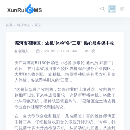
首页
科技动态
正文
漯河市召陵区：农机“体检”备“三夏” 贴心服务保丰收
创始人
2026-05-30 13:13:46
0
次
央广网漯河5月30日消息（记者 张羲轮 通讯员 武鹏冲）
近日，在河南省漯河市召陵区农机综合服务产业园区，
大型联合收割机、旋耕机、精量播种机等各类农机具整
齐停放，备战即将到来的“三夏”。
“这是新型联合收割机，如果作业时土壤过湿，收割机的
轮胎可以卸下来换成履带轮；这是新型播种机，搭载了
北斗导航系统，播种轨迹笔直均匀。”召陵区金土地农机
专业合作社理事长谢国兵说。
在一台大型联合收割机前，几名经验丰富的维修师傅正
手持工具，仔细检修收割台的液压升降系统。“今年，我
们提前十多天开始检修农机，从发动机到底盘，从油封