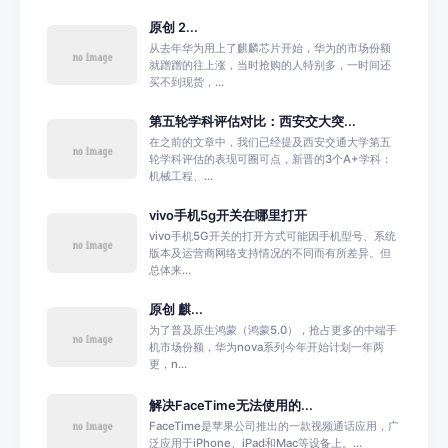
原创 2...
从去年华为用上了麒麟芯片开始，华为的市场份额
就蹭蹭的往上涨，当时抢购的人特别多，一时间还
买不到现货，...
第五轮学科评估对比：西安交大突...
在之前的文章中，我们已经提及西安交通大学第五
轮学科评估的表现可圈可点，新晋的3个A+学科：
机械工程、...
vivo手机5g开关在哪里打开
vivo手机5G开关的打开方式可能因手机型号、系统
版本及运营商网络支持情况的不同而有所差异。但
总体来...
原创 麒...
为了普及原生鸿蒙（鸿蒙5.0），抢占更多的中端手
机市场份额，华为nova系列今年开始计划一年两
更，n...
解决FaceTime无法使用的...
FaceTime是苹果公司推出的一款视频通话应用，广
泛应用于iPhone、iPad和Mac等设备上。...