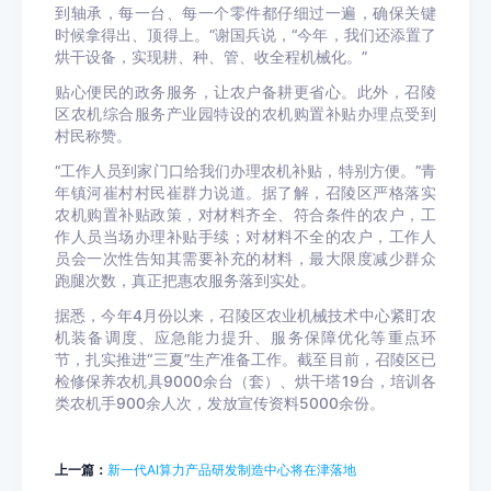
到轴承，每一台、每一个零件都仔细过一遍，确保关键
时候拿得出、顶得上。”谢国兵说，“今年，我们还添置了
烘干设备，实现耕、种、管、收全程机械化。”
贴心便民的政务服务，让农户备耕更省心。此外，召陵
区农机综合服务产业园特设的农机购置补贴办理点受到
村民称赞。
“工作人员到家门口给我们办理农机补贴，特别方便。”青
年镇河崔村村民崔群力说道。据了解，召陵区严格落实
农机购置补贴政策，对材料齐全、符合条件的农户，工
作人员当场办理补贴手续；对材料不全的农户，工作人
员会一次性告知其需要补充的材料，最大限度减少群众
跑腿次数，真正把惠农服务落到实处。
据悉，今年4月份以来，召陵区农业机械技术中心紧盯农
机装备调度、应急能力提升、服务保障优化等重点环
节，扎实推进“三夏”生产准备工作。截至目前，召陵区已
检修保养农机具9000余台（套）、烘干塔19台，培训各
类农机手900余人次，发放宣传资料5000余份。
上一篇：
新一代AI算力产品研发制造中心将在津落地