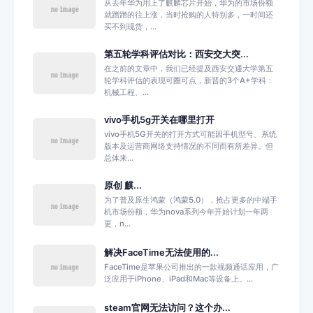
从去年华为用上了麒麟芯片开始，华为的市场份额
就蹭蹭的往上涨，当时抢购的人特别多，一时间还
买不到现货，...
第五轮学科评估对比：西安交大突...
在之前的文章中，我们已经提及西安交通大学第五
轮学科评估的表现可圈可点，新晋的3个A+学科：
机械工程、...
vivo手机5g开关在哪里打开
vivo手机5G开关的打开方式可能因手机型号、系统
版本及运营商网络支持情况的不同而有所差异。但
总体来...
原创 麒...
为了普及原生鸿蒙（鸿蒙5.0），抢占更多的中端手
机市场份额，华为nova系列今年开始计划一年两
更，n...
解决FaceTime无法使用的...
FaceTime是苹果公司推出的一款视频通话应用，广
泛应用于iPhone、iPad和Mac等设备上。...
steam官网无法访问？这个办...