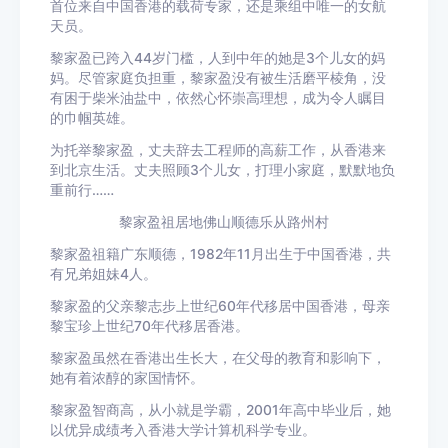
首位来自中国香港的载荷专家，还是乘组中唯一的女航
天员。
黎家盈已跨入44岁门槛，人到中年的她是3个儿女的妈
妈。尽管家庭负担重，黎家盈没有被生活磨平棱角，没
有困于柴米油盐中，依然心怀崇高理想，成为令人瞩目
的巾帼英雄。
为托举黎家盈，丈夫辞去工程师的高薪工作，从香港来
到北京生活。丈夫照顾3个儿女，打理小家庭，默默地负
重前行……
黎家盈祖居地佛山顺德乐从路州村
黎家盈祖籍广东顺德，1982年11月出生于中国香港，共
有兄弟姐妹4人。
黎家盈的父亲黎志步上世纪60年代移居中国香港，母亲
黎宝珍上世纪70年代移居香港。
黎家盈虽然在香港出生长大，在父母的教育和影响下，
她有着浓醇的家国情怀。
黎家盈智商高，从小就是学霸，2001年高中毕业后，她
以优异成绩考入香港大学计算机科学专业。