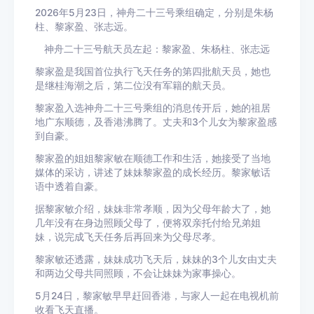
2026年5月23日，神舟二十三号乘组确定，分别是朱杨
柱、黎家盈、张志远。
神舟二十三号航天员左起：黎家盈、朱杨柱、张志远
黎家盈是我国首位执行飞天任务的第四批航天员，她也
是继桂海潮之后，第二位没有军籍的航天员。
黎家盈入选神舟二十三号乘组的消息传开后，她的祖居
地广东顺德，及香港沸腾了。丈夫和3个儿女为黎家盈感
到自豪。
黎家盈的姐姐黎家敏在顺德工作和生活，她接受了当地
媒体的采访，讲述了妹妹黎家盈的成长经历。黎家敏话
语中透着自豪。
据黎家敏介绍，妹妹非常孝顺，因为父母年龄大了，她
几年没有在身边照顾父母了，便将双亲托付给兄弟姐
妹，说完成飞天任务后再回来为父母尽孝。
黎家敏还透露，妹妹成功飞天后，妹妹的3个儿女由丈夫
和两边父母共同照顾，不会让妹妹为家事操心。
5月24日，黎家敏早早赶回香港，与家人一起在电视机前
收看飞天直播。