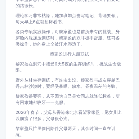
的路很长。
理论学习非常枯燥，她加班加点誊写笔记、背诵要领，
每天早上6点就起床看书。
各类专项实践操作，对黎家盈也是前所未有的挑战。身
穿舱内服加压训练时，黎家盈的双耳极不舒服。练习各
类操作，她的身上全被汗水湿透了。
黎家盈进行人船联试
黎家盈在洞穴中接受6天5夜的生存训练时，挑战生命极
限。
野外丛林生存训练，有蛇虫出没。黎家盈与战友穿越巴
丹吉林沙漠时，要经受暴晒、缺水、昼夜温差的考验。
黎家盈很要强，从不因为自己是女同志就降低标准，所
有困难她都咬牙一一克服。
2026年春节，父母从香港来北京看望黎家盈，见女儿比
以前瘦了很多，父母很心疼。
黎家盈只忙里偷闲陪伴父母两天，其余时间一直在训
练。