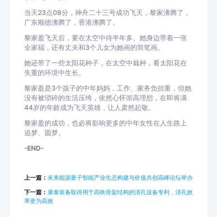
当天23点08分，神舟二十三号成功飞天，黎家沸腾了，
广东顺德沸腾了，香港沸腾了。
黎家盈飞天后，要在太空中待半年多。她身边带着一张
全家福，还有丈夫和3个儿女为她画的简笔画。
她还带了一些太阳花种子，在太空中栽种，看太阳花在
失重的环境中生长。
黎家盈是3个孩子的中年妈妈，工作、家务负担重，但她
没有被琐碎的生活压垮，依然心怀崇高理想，在即将满
44岁的年龄成为飞天英雄，让人肃然起敬。
黎家盈的成功，也必将影响更多的中年女性在人生路上
追梦、圆梦。
-END-
上一篇：
未来能源量子智能产业生态构建与价值共创高峰论坛举办
下一篇：
康泰装备取得用于高铁骨架结构的清孔设备专利，清孔效
率更为高效