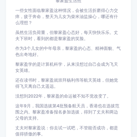
黎家盈生活照
一些女性面临黎家盈这种情况，会被生活折磨得心力交
瘁，疲于奔命，整天为儿女为柴米油盐操心，哪还有什
么理想？
虽然生活负荷重，但黎家盈心态好，每天快快乐乐。丈
夫下班时，看到的都是黎家盈的笑脸。
作为3个儿女的中年母亲，黎家盈的心态、精神面貌、气
色出奇地好。
黎家盈学的是计算机科学，从来没想过自己会成为飞天
女英雄。
还在读书时，黎家盈就崇拜杨利伟等航天英雄，但她觉
得飞天离自己太遥远。
没想到2022年，黎家盈的命运被不知不觉改变了。
这年9月，我国选拔第4批预备航天员，香港也在选拔范
围之内。黎家盈准备报名参加选拔，得到了丈夫和两边
父母的支持。
丈夫对黎家盈说：你去试一试吧，不管能否成功，都是
值得骄傲的事。