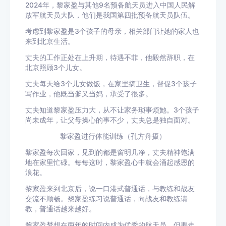
2024年，黎家盈与其他9名预备航天员进入中国人民解
放军航天员大队，他们是我国第四批预备航天员队伍。
考虑到黎家盈是3个孩子的母亲，相关部门让她的家人也
来到北京生活。
丈夫的工作正处在上升期，待遇不菲，他毅然辞职，在
北京照顾3个儿女。
丈夫每天给3个儿女做饭，在家里搞卫生，督促3个孩子
写作业，他既当爹又当妈，承受了很多。
丈夫知道黎家盈压力大，从不让家务琐事烦她。3个孩子
尚未成年，让父母操心的事不少，丈夫总是独自面对。
黎家盈进行体能训练（孔方舟摄）
黎家盈每次回家，见到的都是窗明几净，丈夫精神饱满
地在家里忙碌。每每这时，黎家盈心中就会涌起感恩的
浪花。
黎家盈来到北京后，说一口港式普通话，与教练和战友
交流不顺畅。黎家盈练习说普通话，向战友和教练请
教，普通话越来越好。
黎家盈梦想在两年的时间内成为优秀的航天员，但要走