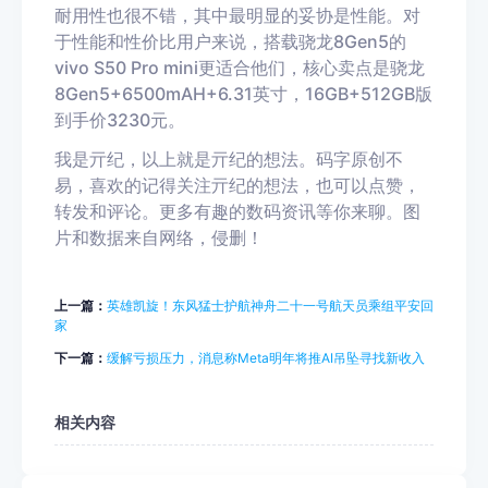
耐用性也很不错，其中最明显的妥协是性能。对
于性能和性价比用户来说，搭载骁龙8Gen5的
vivo S50 Pro mini更适合他们，核心卖点是骁龙
8Gen5+6500mAH+6.31英寸，16GB+512GB版
到手价3230元。
我是亓纪，以上就是亓纪的想法。码字原创不
易，喜欢的记得关注亓纪的想法，也可以点赞，
转发和评论。更多有趣的数码资讯等你来聊。图
片和数据来自网络，侵删！
上一篇：
英雄凯旋！东风猛士护航神舟二十一号航天员乘组平安回
家
下一篇：
缓解亏损压力，消息称Meta明年将推AI吊坠寻找新收入
相关内容