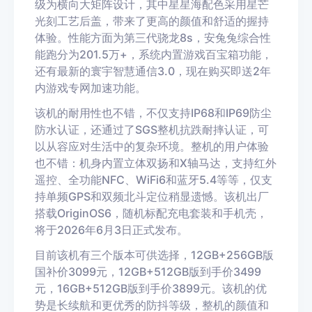
级为横向大矩阵设计，其中星星海配色采用星芒
光刻工艺后盖，带来了更高的颜值和舒适的握持
体验。性能方面为第三代骁龙8s，安兔兔综合性
能跑分为201.5万+，系统内置游戏百宝箱功能，
还有最新的寰宇智慧通信3.0，现在购买即送2年
内游戏专网加速功能。
该机的耐用性也不错，不仅支持IP68和IP69防尘
防水认证，还通过了SGS整机抗跌耐摔认证，可
以从容应对生活中的复杂环境。整机的用户体验
也不错：机身内置立体双扬和X轴马达，支持红外
遥控、全功能NFC、WiFi6和蓝牙5.4等等，仅支
持单频GPS和双频北斗定位稍显遗憾。该机出厂
搭载OriginOS6，随机标配充电套装和手机壳，
将于2026年6月3日正式发布。
目前该机有三个版本可供选择，12GB+256GB版
国补价3099元，12GB+512GB版到手价3499
元，16GB+512GB版到手价3899元。该机的优
势是长续航和更优秀的防抖等级，整机的颜值和