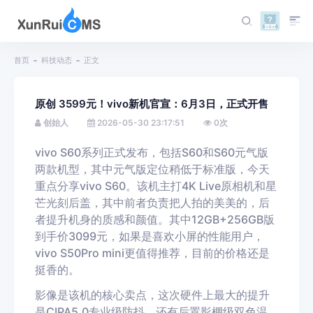
首页
科技动态
正文
原创 3599元！vivo新机官宣：6月3日，正式开售
创始人
2026-05-30 23:17:51
0
次
vivo S60系列正式发布，包括S60和S60元气版
两款机型，其中元气版定位稍低于标准版，今天
重点分享vivo S60。该机主打4K Live原相机和星
芒光刻后盖，其中前者负责把人拍的美美的，后
者提升机身的质感和颜值。其中12GB+256GB版
到手价3099元，如果是喜欢小屏的性能用户，
vivo S50Pro mini更值得推荐，目前的价格还是
挺香的。
影像是该机的核心卖点，这次硬件上最大的提升
是CIPA5.0专业级防抖，还有后置影棚级双色温