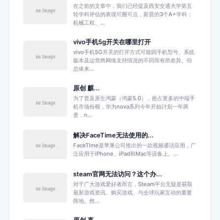
在之前的文章中，我们已经提及西安交通大学第五
轮学科评估的表现可圈可点，新晋的3个A+学科：
机械工程、...
vivo手机5g开关在哪里打开
vivo手机5G开关的打开方式可能因手机型号、系统
版本及运营商网络支持情况的不同而有所差异。但
总体来...
原创 麒...
为了普及原生鸿蒙（鸿蒙5.0），抢占更多的中端手
机市场份额，华为nova系列今年开始计划一年两
更，n...
解决FaceTime无法使用的...
FaceTime是苹果公司推出的一款视频通话应用，广
泛应用于iPhone、iPad和Mac等设备上。...
steam官网无法访问？这个办...
对于广大游戏爱好者而言，Steam平台无疑是获取
最新游戏资讯、购买游戏、与全球玩家互动的重要
阵地。然...