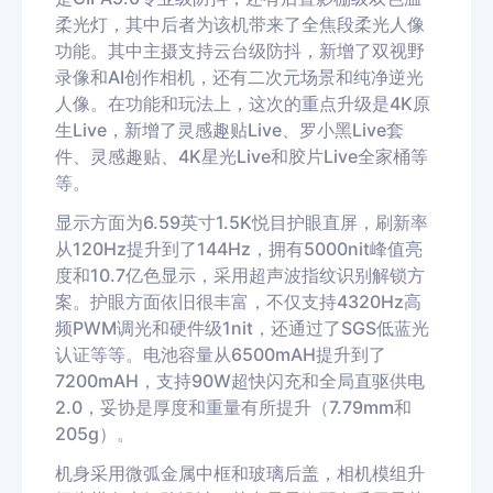
柔光灯，其中后者为该机带来了全焦段柔光人像
功能。其中主摄支持云台级防抖，新增了双视野
录像和AI创作相机，还有二次元场景和纯净逆光
人像。在功能和玩法上，这次的重点升级是4K原
生Live，新增了灵感趣贴Live、罗小黑Live套
件、灵感趣贴、4K星光Live和胶片Live全家桶等
等。
显示方面为6.59英寸1.5K悦目护眼直屏，刷新率
从120Hz提升到了144Hz，拥有5000nit峰值亮
度和10.7亿色显示，采用超声波指纹识别解锁方
案。护眼方面依旧很丰富，不仅支持4320Hz高
频PWM调光和硬件级1nit，还通过了SGS低蓝光
认证等等。电池容量从6500mAH提升到了
7200mAH，支持90W超快闪充和全局直驱供电
2.0，妥协是厚度和重量有所提升（7.79mm和
205g）。
机身采用微弧金属中框和玻璃后盖，相机模组升