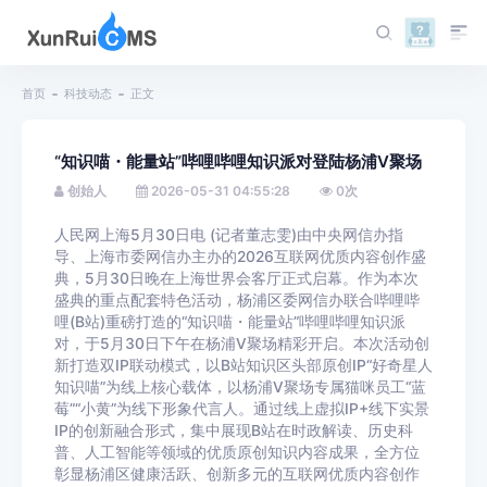
首页
科技动态
正文
“知识喵・能量站”哔哩哔哩知识派对登陆杨浦V聚场
创始人
2026-05-31 04:55:28
0
次
人民网上海5月30日电 (记者董志雯)由中央网信办指
导、上海市委网信办主办的2026互联网优质内容创作盛
典，5月30日晚在上海世界会客厅正式启幕。作为本次
盛典的重点配套特色活动，杨浦区委网信办联合哔哩哔
哩(B站)重磅打造的“知识喵・能量站”哔哩哔哩知识派
对，于5月30日下午在杨浦V聚场精彩开启。本次活动创
新打造双IP联动模式，以B站知识区头部原创IP“好奇星人
知识喵”为线上核心载体，以杨浦V聚场专属猫咪员工“蓝
莓”“小黄”为线下形象代言人。通过线上虚拟IP+线下实景
IP的创新融合形式，集中展现B站在时政解读、历史科
普、人工智能等领域的优质原创知识内容成果，全方位
彰显杨浦区健康活跃、创新多元的互联网优质内容创作