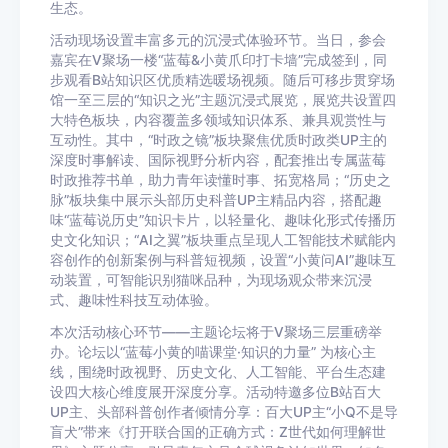
生态。
活动现场设置丰富多元的沉浸式体验环节。当日，参会
嘉宾在V聚场一楼“蓝莓&小黄爪印打卡墙”完成签到，同
步观看B站知识区优质精选暖场视频。随后可移步贯穿场
馆一至三层的“知识之光”主题沉浸式展览，展览共设置四
大特色板块，内容覆盖多领域知识体系、兼具观赏性与
互动性。其中，“时政之镜”板块聚焦优质时政类UP主的
深度时事解读、国际视野分析内容，配套推出专属蓝莓
时政推荐书单，助力青年读懂时事、拓宽格局；“历史之
脉”板块集中展示头部历史科普UP主精品内容，搭配趣
味“蓝莓说历史”知识卡片，以轻量化、趣味化形式传播历
史文化知识；“AI之翼”板块重点呈现人工智能技术赋能内
容创作的创新案例与科普短视频，设置“小黄问AI”趣味互
动装置，可智能识别猫咪品种，为现场观众带来沉浸
式、趣味性科技互动体验。
本次活动核心环节——主题论坛将于V聚场三层重磅举
办。论坛以“蓝莓小黄的喵课堂·知识的力量” 为核心主
线，围绕时政视野、历史文化、人工智能、平台生态建
设四大核心维度展开深度分享。活动特邀多位B站百大
UP主、头部科普创作者倾情分享：百大UP主“小Q不是导
盲犬”带来《打开联合国的正确方式：Z世代如何理解世