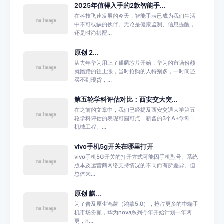
2025年值得入手的2款智能手...
在科技飞速发展的今天，智能手表已成为我们生活
中不可或缺的伙伴。无论是健康监测、信息提醒，
还是时尚搭配...
原创 2...
从去年华为用上了麒麟芯片开始，华为的市场份额
就蹭蹭的往上涨，当时抢购的人特别多，一时间还
买不到现货，...
第五轮学科评估对比：西安交大突...
在之前的文章中，我们已经提及西安交通大学第五
轮学科评估的表现可圈可点，新晋的3个A+学科：
机械工程、...
vivo手机5g开关在哪里打开
vivo手机5G开关的打开方式可能因手机型号、系统
版本及运营商网络支持情况的不同而有所差异。但
总体来...
原创 麒...
为了普及原生鸿蒙（鸿蒙5.0），抢占更多的中端手
机市场份额，华为nova系列今年开始计划一年两
更，n...