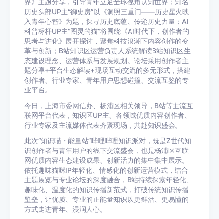
界》主题分享，引导青年立足全球视角认知世界；知名
历史头部UP主“御史房”以《洞照三重门——历史星火映
入青年心智》为题，探寻历史底蕴、传递历史力量；AI
科普标杆UP主“图灵的猫”将围绕《AI时代下，创作者的
思考与进化》展开探讨，聚焦科技浪潮下内容创作的变
革与创新；B站知识区运营负责人系统解读B站知识区生
态建设理念、运营体系与发展规划。论坛采用创作者主
题分享+平台生态解读+现场互动交流的多元形式，搭建
创作者、行业专家、青年用户思想碰撞、交流互鉴的专
业平台。
今日，上海市委网信办、杨浦区相关领导，B站等主流互
联网平台代表，知识区UP主、各领域优质内容创作者、
行业专家及主流媒体代表齐聚现场，共赴知识盛会。
此次“知识喵・能量站”哔哩哔哩知识派对，既是Z世代知
识创作者与青年用户的线下交流盛会，也是杨浦区互联
网优质内容生态建设成果、创新活力的集中集中展示。
依托趣味猫咪IP年轻化、情感化的创新运营模式，结合
主题展览与专业论坛的深度融合，B站持续探索年轻化、
趣味化、温度化的知识传播新范式，打破传统知识传播
壁垒，让优质、专业的正能量知识以更鲜活、更易懂的
方式走进青年、浸润人心。