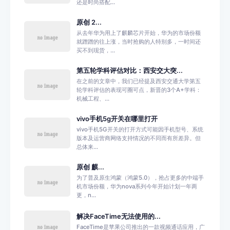
还是时尚搭配...
原创 2...
从去年华为用上了麒麟芯片开始，华为的市场份额
就蹭蹭的往上涨，当时抢购的人特别多，一时间还
买不到现货，...
第五轮学科评估对比：西安交大突...
在之前的文章中，我们已经提及西安交通大学第五
轮学科评估的表现可圈可点，新晋的3个A+学科：
机械工程、...
vivo手机5g开关在哪里打开
vivo手机5G开关的打开方式可能因手机型号、系统
版本及运营商网络支持情况的不同而有所差异。但
总体来...
原创 麒...
为了普及原生鸿蒙（鸿蒙5.0），抢占更多的中端手
机市场份额，华为nova系列今年开始计划一年两
更，n...
解决FaceTime无法使用的...
FaceTime是苹果公司推出的一款视频通话应用，广