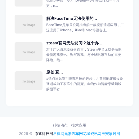
机市场份额，华为nova系列今年开始计划一年两
更，n...
解决FaceTime无法使用的...
FaceTime是苹果公司推出的一款视频通话应用，广
泛应用于iPhone、iPad和Mac等设备上。...
steam官网无法访问？这个办...
对于广大游戏爱好者而言，Steam平台无疑是获取
最新游戏资讯、购买游戏、与全球玩家互动的重要
阵地。然...
原创 直...
#热点周际赛# 随着科技的进步，儿童智能穿戴设备
逐渐成为了家庭中的新宠。华为作为智能穿戴领域
的领军者...
科技动态
技术应用
2026 ©
原速科技网
帛典网
元素汽车网
花城资讯网
玉安家居网