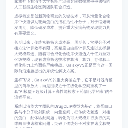
家孟祥飞和清华大学智能产业研究院教授兰艳艳领衔的
人工智能生物医药团队联合打造。
虚拟筛选是创新药物研发的关键技术，可从海量化合物
库中快速识别靶向蛋白的潜在活性小分子，对于缩短研
发周期、降低研发成本、提升重大疾病药物发现能力具
有重要意义。
长期以来，传统实验筛选成本高、周期长，常规分子对
接方法计算效率有限，高精度自由能计算又难以支撑超
大规模筛选。随着可合成化合物库快速迈入千亿乃至万
亿级规模，现有虚拟筛选技术在算法、算力、存储和工
程化能力上均面临严峻挑战。GalaxyVS正是面向这一国
际前沿难题提出的系统性解决方案。
孟祥飞说，GalaxyVS的重大突破在于，它不是对既有模
型的简单放大，而是围绕近千亿级化学空间重构了一
套“AI模型＋超级计算＋高性能检索＋药物化学约束”的全
流程平台。
系统以清华大学团队的DrugCLIP模型为基础，将蛋白口
袋与小分子映射到统一向量空间，把传统依赖逐一对接
的蛋白—配体匹配问题，转化为可大规模并行执行的高
维向量快速检索问题，突破了传统分子对接在速度和规