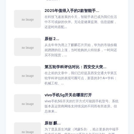
2025年值得入手的2款智能手...
在科技飞速发展的今天，智能手表已成为我们生活
中不可或缺的伙伴。无论是健康监测、信息提醒，
还是时尚搭配...
原创 2...
从去年华为用上了麒麟芯片开始，华为的市场份额
就蹭蹭的往上涨，当时抢购的人特别多，一时间还
买不到现货，...
第五轮学科评估对比：西安交大突...
在之前的文章中，我们已经提及西安交通大学第五
轮学科评估的表现可圈可点，新晋的3个A+学科：
机械工程、...
vivo手机5g开关在哪里打开
vivo手机5G开关的打开方式可能因手机型号、系统
版本及运营商网络支持情况的不同而有所差异。但
总体来...
原创 麒...
为了普及原生鸿蒙（鸿蒙5.0），抢占更多的中端手