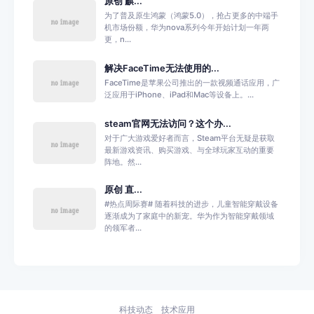
原创 麒...
为了普及原生鸿蒙（鸿蒙5.0），抢占更多的中端手
机市场份额，华为nova系列今年开始计划一年两
更，n...
解决FaceTime无法使用的...
FaceTime是苹果公司推出的一款视频通话应用，广
泛应用于iPhone、iPad和Mac等设备上。...
steam官网无法访问？这个办...
对于广大游戏爱好者而言，Steam平台无疑是获取
最新游戏资讯、购买游戏、与全球玩家互动的重要
阵地。然...
原创 直...
#热点周际赛# 随着科技的进步，儿童智能穿戴设备
逐渐成为了家庭中的新宠。华为作为智能穿戴领域
的领军者...
科技动态
技术应用