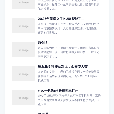
手机已不仅仅是通讯工具，它更是我们记录生活、
享受娱乐、提升工作效率的重要伙伴。随着科技的
飞速发展，O...
2025年值得入手的2款智能手...
在科技飞速发展的今天，智能手表已成为我们生活
中不可或缺的伙伴。无论是健康监测、信息提醒，
还是时尚搭配...
原创 2...
从去年华为用上了麒麟芯片开始，华为的市场份额
就蹭蹭的往上涨，当时抢购的人特别多，一时间还
买不到现货，...
第五轮学科评估对比：西安交大突...
在之前的文章中，我们已经提及西安交通大学第五
轮学科评估的表现可圈可点，新晋的3个A+学科：
机械工程、...
vivo手机5g开关在哪里打开
vivo手机5G开关的打开方式可能因手机型号、系统
版本及运营商网络支持情况的不同而有所差异。但
总体来...