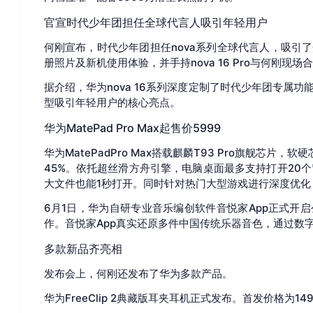
官宣时代少年团担任全球代言人
吸引年轻用户
何刚宣布，时代少年团担任nova系列全球代言人，吸引
册照片及新机使用体验，并手持nova 16 Pro与何刚现场
据介绍，华为nova 16系列深度定制了时代少年团专属
型吸引年轻用户的核心亮点。
华为MatePad Pro Max起售价5999
华为MatePadPro Max搭载麒麟T93 Pro旗舰芯片，软硬
45%。依托超丝滑方舟引擎，电脑桌面最多支持打开20个
大文件也能1秒打开。同时针对热门大型游戏进行深度优
6月1日，华为自研专业音乐编创软件音悦家App正式开
作。音悦家App真实还原多件中国传统乐器音色，通过数
多款新品齐亮相
发布会上，何刚还发布了华为多款产品。
华为FreeClip 2典藏版耳夹耳机正式发布。首发价格为14