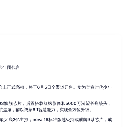
代少年团代言
发布会上正式亮相，将于6月5日全渠道开售。华为官宣时代少年
10S旗舰芯片，后置搭载红枫影像和5000万潜望长焦镜头，
别续航焦虑，辅以鸿蒙6.1智慧能力，实现全方位升级。
位最大底2亿主摄；nova 16标准版越级搭载麒麟9系芯片，成