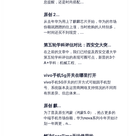
息提醒，还是时尚搭配...
原创 2...
从去年华为用上了麒麟芯片开始，华为的市场
份额就蹭蹭的往上涨，当时抢购的人特别多，
一时间还买不到现货，...
第五轮学科评估对比：西安交大突...
在之前的文章中，我们已经提及西安交通大学
第五轮学科评估的表现可圈可点，新晋的3个
A+学科：机械工程、...
vivo手机5g开关在哪里打开
vivo手机5G开关的打开方式可能因手机型
号、系统版本及运营商网络支持情况的不同而
有所差异。但总体来...
原创 麒...
为了普及原生鸿蒙（鸿蒙5.0），抢占更多的
中端手机市场份额，华为nova系列今年开始计
划一年两更，n...
解决FaceTime无法使用的...