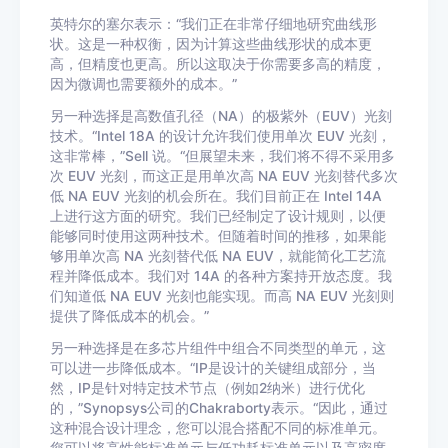
英特尔的塞尔表示：“我们正在非常仔细地研究曲线形
状。这是一种权衡，因为计算这些曲线形状的成本更
高，但精度也更高。所以这取决于你需要多高的精度，
因为微调也需要额外的成本。”
另一种选择是高数值孔径（NA）的极紫外（EUV）光刻
技术。“Intel 18A 的设计允许我们使用单次 EUV 光刻，
这非常棒，”Sell 说。“但展望未来，我们将不得不采用多
次 EUV 光刻，而这正是用单次高 NA EUV 光刻替代多次
低 NA EUV 光刻的机会所在。我们目前正在 Intel 14A
上进行这方面的研究。我们已经制定了设计规则，以便
能够同时使用这两种技术。但随着时间的推移，如果能
够用单次高 NA 光刻替代低 NA EUV，就能简化工艺流
程并降低成本。我们对 14A 的各种方案持开放态度。我
们知道低 NA EUV 光刻也能实现。而高 NA EUV 光刻则
提供了降低成本的机会。”
另一种选择是在多芯片组件中组合不同类型的单元，这
可以进一步降低成本。“IP是设计的关键组成部分，当
然，IP是针对特定技术节点（例如2纳米）进行优化
的，”Synopsys公司的Chakraborty表示。“因此，通过
这种混合设计理念，您可以混合搭配不同的标准单元。