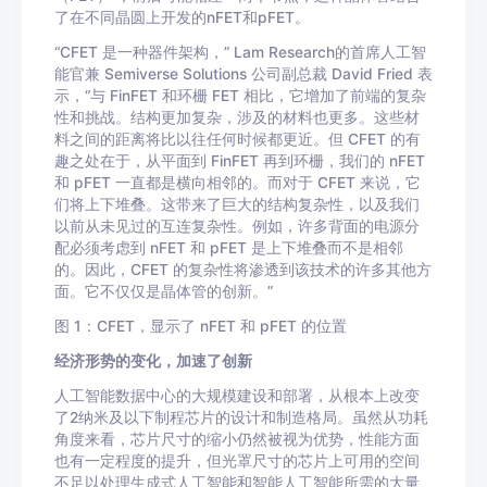
了在不同晶圆上开发的nFET和pFET。
“CFET 是一种器件架构，” Lam Research的首席人工智
能官兼 Semiverse Solutions 公司副总裁 David Fried 表
示，“与 FinFET 和环栅 FET 相比，它增加了前端的复杂
性和挑战。结构更加复杂，涉及的材料也更多。这些材
料之间的距离将比以往任何时候都更近。但 CFET 的有
趣之处在于，从平面到 FinFET 再到环栅，我们的 nFET
和 pFET 一直都是横向相邻的。而对于 CFET 来说，它
们将上下堆叠。这带来了巨大的结构复杂性，以及我们
以前从未见过的互连复杂性。例如，许多背面的电源分
配必须考虑到 nFET 和 pFET 是上下堆叠而不是相邻
的。因此，CFET 的复杂性将渗透到该技术的许多其他方
面。它不仅仅是晶体管的创新。”
图 1：CFET，显示了 nFET 和 pFET 的位置
经济形势的变化，加速了创新
人工智能数据中心的大规模建设和部署，从根本上改变
了2纳米及以下制程芯片的设计和制造格局。虽然从功耗
角度来看，芯片尺寸的缩小仍然被视为优势，性能方面
也有一定程度的提升，但光罩尺寸的芯片上可用的空间
不足以处理生成式人工智能和智能人工智能所需的大量