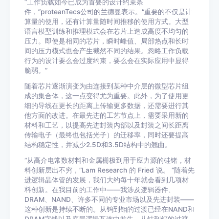
“工作负载如今已成为首要的设计约束条
件，”proteanTecs公司的兰德曼表示。“重要的不仅是计
算量的使用，还有计算量随时间推移的使用方式。大型
语言模型训练和推理模式会在芯片上造成高度不均匀的
压力。即使是相同的芯片，瞬时峰值、局部热点和长时
间的压力模式也会产生截然不同的结果。忽略工作负载
行为的设计要么会过度约束，要么会在实际应用中显得
脆弱。”
随着芯片逐渐演变为由连接到某种中介层的微型芯片组
成的集合体，这一点变得尤为重要。此外，为了使用更
细的导线在更长的距离上传输更多数据，还需要进行其
他方面的改进。在最先进的工艺节点上，需要采用新的
材料和工艺，以提高先进封装内部以及封装之间长距离
传输电子（最终也包括光子）的迁移率，同时还要提高
结构稳定性，并减少2.5D和3.5D结构中的翘曲。
“从高介电常数材料和金属栅极到用于应力源的硅锗，材
料创新层出不穷，”Lam Research 的 Fried 说。 “随着先
进逻辑晶体管的发展，我们大约每十年就会看到几项材
料创新。在我目前的工作中——我涉及逻辑器件、
DRAM、NAND、许多不同的专业市场以及先进封装——
这种创新是持续不断的。从钨到钼的过渡已经在NAND和