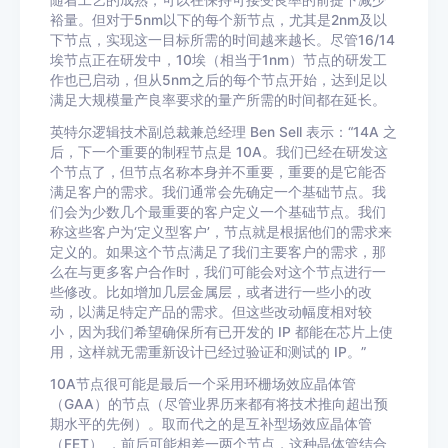
随着工艺的成熟，可以在保持可接受良率的前提下减少
裕量。但对于5nm以下的每个新节点，尤其是2nm及以
下节点，实现这一目标所需的时间越来越长。尽管16/14
埃节点正在研发中，10埃（相当于1nm）节点的研发工
作也已启动，但从5nm之后的每个节点开始，达到足以
满足大规模量产良率要求的量产所需的时间都在延长。
英特尔逻辑技术副总裁兼总经理 Ben Sell 表示：“14A 之
后，下一个重要的制程节点是 10A。我们已经在研发这
个节点了，但节点名称本身并不重要，重要的是它能否
满足客户的需求。我们通常会先确定一个基础节点。我
们会为少数几个最重要的客户定义一个基础节点。我们
称这些客户为‘定义型客户’，节点就是根据他们的需求来
定义的。如果这个节点满足了我们主要客户的需求，那
么在与更多客户合作时，我们可能会对这个节点进行一
些修改。比如增加几层金属层，或者进行一些小的改
动，以满足特定产品的需求。但这些改动幅度相对较
小，因为我们希望确保所有已开发的 IP 都能在芯片上使
用，这样就无需重新设计已经过验证和测试的 IP。”
10A节点很可能是最后一个采用环栅场效应晶体管
（GAA）的节点（尽管业界历来都有将技术推向超出预
期水平的先例）。取而代之的是互补型场效应晶体管
（FET） ，前后可能相差一两个节点，这种晶体管结合