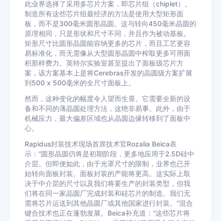
此业界选择了采用多芯片方案，即芯片组（chiplet）。
制造所有这些芯片组最经济的方法是使用大型矩形面
板，而不是300毫米圆形晶圆。这与转向450毫米晶圆的
原理相同，只是形状和尺寸不同，并且作为被动基板。
矩形尺寸比圆形晶圆能容纳更多的芯片，而且工艺更容
易标准化，而无需像从大型圆形晶圆中榨取更多可用面
积那样费力。英特尔实验室甚至提出了面板级芯片方
案，该方案基本上是将Cerebras开发的晶圆级方案扩展
到500 x 500毫米的全尺寸面板上。
然而，这种变化的幅度令人望而生畏。它需要全新的设
备和不同的薄晶圆处理方法，这绝非易事。此外，由于
机械应力，最大偏差区域也从晶圆边缘转移到了面板中
心。
Rapidus封装技术现场首席技术官Rozalia Beica表
示：“圆形晶圆仍将是初期阶段，更多地应用于2.5D硅中
介层。但即便如此，由于光罩尺寸的限制，业界也已开
始转向面板封装。面板封装的产能将更高。这实际上取
决于中介层的尺寸以及我们将要生产的封装类型，但我
们将在同一家晶圆厂完成封装和硅芯片的制造。我们无
需将芯片运送到其他晶圆厂或其他国家进行封装。”混合
键合技术也正在蓬勃发展。Beica补充道：“这些芯片将