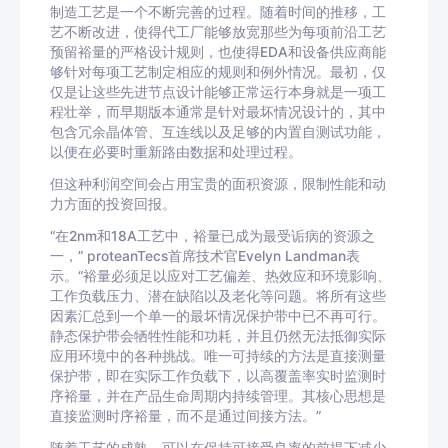
制造工艺是一个不断完善的过程。随着时间的推移，工
艺不断改进，使得代工厂能够放宽那些为每项前沿工艺
预留裕量的严格设计规则，也使得EDA和设备供应商能
够针对每项工艺制定相应的规则和例外情况。最初，仅
仅是让这些先进节点设计能够正常运行本身就是一项工
程壮举，而早期版本通常是针对最坏情况设计的，其中
包含冗余晶体管、互连线以及足够的内置自测试功能，
以便在必要时重新路由数据和处理过程。
但这种利润空间会占用宝贵的面积资源，限制性能和动
力方面的投资回报。
“在2nm和18A工艺中，裕量已成为最受诟病的资源之
一，” proteanTecs首席技术官Evelyn Landman表
示。“裕量必须足以应对工艺偏差、热效应和环境影响、
工作负载压力、潜在缺陷以及老化等问题。将所有这些
因素汇总到一个单一的最坏情况保护带中已不再可行。
静态保护带会牺牲性能和功耗，并且仍然无法抵御实际
应用环境中的各种挑战。唯一可持续的方法是直接测量
保护带，即在实际工作负载下，以高覆盖率实时监测时
序裕量，并在产品生命周期内持续管理。其核心思想是
直接监测时序裕量，而不是通过间接方法。”