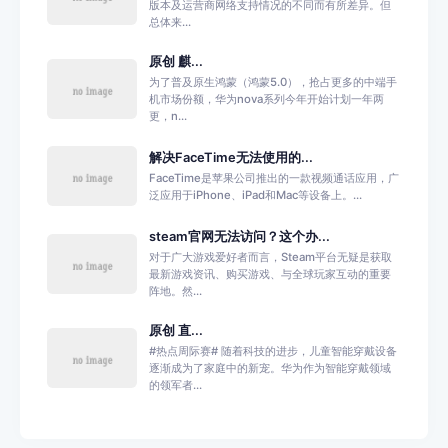
版本及运营商网络支持情况的不同而有所差异。但
总体来...
原创 麒...
为了普及原生鸿蒙（鸿蒙5.0），抢占更多的中端手
机市场份额，华为nova系列今年开始计划一年两
更，n...
解决FaceTime无法使用的...
FaceTime是苹果公司推出的一款视频通话应用，广
泛应用于iPhone、iPad和Mac等设备上。...
steam官网无法访问？这个办...
对于广大游戏爱好者而言，Steam平台无疑是获取
最新游戏资讯、购买游戏、与全球玩家互动的重要
阵地。然...
原创 直...
#热点周际赛# 随着科技的进步，儿童智能穿戴设备
逐渐成为了家庭中的新宠。华为作为智能穿戴领域
的领军者...