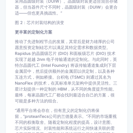
采用晶圆级封装（DUIW）。晶圆级封装更适合混合存储
器，但当器件尺寸不同时，晶圆级封装（DUIW）会更合
适——但也更具挑战性。”
图 2：芯片封装结构的演变
更丰富的定制化方案
推动了先进制程节点的发展，其背后是财力雄厚的公司
愿意投资定制硅芯片以满足其特定需求和数据类型。
Rapidus 的晶圆级芯片 (DIO) 和面板级芯片 (DIO) 技术
实现了超越 2nm 电子传输通道的定制化。与此同时，英
特尔晶圆代工 (Intel Foundry) 将该传输通道集成到下层
金属层中，然后提供额外的金属层以供定制，以及各种
互连方式，例如桥接。台积电 (TSMC) 则通过其名为
NanoFlex 的技术，在其标准单元架构中提供灵活性。三
星计划提供一种定制的 HBM，从不同的角度提升性能。
最终，每家晶圆代工厂都会找到最适合自己的方案，很
可能是多种方法的组合。
“通用平台将会存在，但有意义的定制化仍将保
留，”proteanTecs公司的兰德曼表示。“不同的市场重视
不同的权衡取舍。随着定制化程度的提高，设计意图、
芯片实际情况、封装性能和系统运行之间快速关联的需