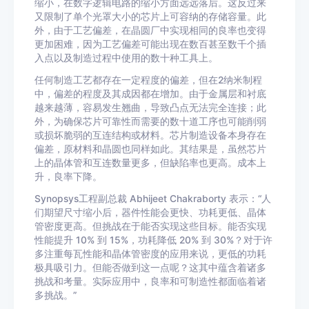
缩小，在数字逻辑电路的缩小方面远远落后。这反过来
又限制了单个光罩大小的芯片上可容纳的存储容量。此
外，由于工艺偏差，在晶圆厂中实现相同的良率也变得
更加困难，因为工艺偏差可能出现在数百甚至数千个插
入点以及制造过程中使用的数十种工具上。
任何制造工艺都存在一定程度的偏差，但在2纳米制程
中，偏差的程度及其成因都在增加。由于金属层和衬底
越来越薄，容易发生翘曲，导致凸点无法完全连接；此
外，为确保芯片可靠性而需要的数十道工序也可能削弱
或损坏脆弱的互连结构或材料。芯片制造设备本身存在
偏差，原材料和晶圆也同样如此。其结果是，虽然芯片
上的晶体管和互连数量更多，但缺陷率也更高。成本上
升，良率下降。
Synopsys工程副总裁 Abhijeet Chakraborty 表示：“人
们期望尺寸缩小后，器件性能会更快、功耗更低、晶体
管密度更高。但挑战在于能否实现这些目标。能否实现
性能提升 10% 到 15%，功耗降低 20% 到 30%？对于许
多注重每瓦性能和晶体管密度的应用来说，更低的功耗
极具吸引力。但能否做到这一点呢？这其中蕴含着诸多
挑战和考量。实际应用中，良率和可制造性都面临着诸
多挑战。”