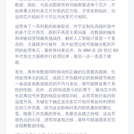
数据。因此，与其试图将所有功能都塞进单个芯片，不
如将重点转向多芯片封装的芯片组，尽管名称如此，但
这些芯片组的尺寸可以与光罩尺寸相同。
这带来了一系列新的权衡取舍。对于定制化高级封装中
的多个芯片而言，面积不再是主要问题，但数据的编排
和传输却变得极具挑战性。解析人工智能计算是一个复
杂的、大规模并行操作，其中处理过程可能被分配到不
同的处理单元，最终将结果合并。自 IBM 在 20 世纪 80
年代首次大规模并行处理以来，最后一步一直是个难
题。
首先，将所有数据同时移动到正确的位置极其困难。任
何处理单元的延迟，或因工作负载特定的热梯度导致的
一条或多条数据路径的不均匀老化，都可能降低整个系
统的性能。此外，在20埃或更小的距离下，驱动芯片间
长距离信号所需的电阻会增加功耗，从而导致封装内部
温度升高。关键在于确定这些多芯片组件将如何利用特
定的工作负载，因为这会影响封装内部热量的积聚位
置。随着工作负载的变化，热量也会随之转移。这会导
致热点的出现，进而加速电迁移，最终可能减缓甚至完
全阻断数据传输。