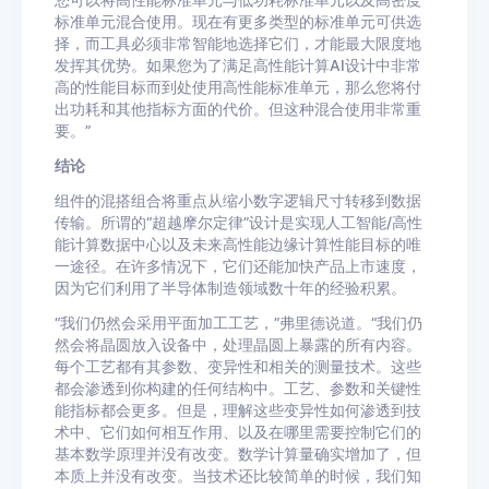
您可以将高性能标准单元与低功耗标准单元以及高密度
标准单元混合使用。现在有更多类型的标准单元可供选
择，而工具必须非常智能地选择它们，才能最大限度地
发挥其优势。如果您为了满足高性能计算AI设计中非常
高的性能目标而到处使用高性能标准单元，那么您将付
出功耗和其他指标方面的代价。但这种混合使用非常重
要。”
结论
组件的混搭组合将重点从缩小数字逻辑尺寸转移到数据
传输。所谓的“超越摩尔定律”设计是实现人工智能/高性
能计算数据中心以及未来高性能边缘计算性能目标的唯
一途径。在许多情况下，它们还能加快产品上市速度，
因为它们利用了半导体制造领域数十年的经验积累。
“我们仍然会采用平面加工工艺，”弗里德说道。“我们仍
然会将晶圆放入设备中，处理晶圆上暴露的所有内容。
每个工艺都有其参数、变异性和相关的测量技术。这些
都会渗透到你构建的任何结构中。工艺、参数和关键性
能指标都会更多。但是，理解这些变异性如何渗透到技
术中、它们如何相互作用、以及在哪里需要控制它们的
基本数学原理并没有改变。数学计算量确实增加了，但
本质上并没有改变。当技术还比较简单的时候，我们知