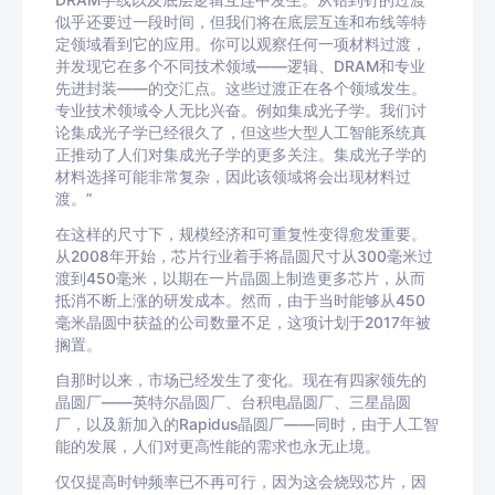
DRAM字线以及底层逻辑互连中发生。从钴到钌的过渡
似乎还要过一段时间，但我们将在底层互连和布线等特
定领域看到它的应用。你可以观察任何一项材料过渡，
并发现它在多个不同技术领域——逻辑、DRAM和专业
先进封装——的交汇点。这些过渡正在各个领域发生。
专业技术领域令人无比兴奋。例如集成光子学。我们讨
论集成光子学已经很久了，但这些大型人工智能系统真
正推动了人们对集成光子学的更多关注。集成光子学的
材料选择可能非常复杂，因此该领域将会出现材料过
渡。”
在这样的尺寸下，规模经济和可重复性变得愈发重要。
从2008年开始，芯片行业着手将晶圆尺寸从300毫米过
渡到450毫米，以期在一片晶圆上制造更多芯片，从而
抵消不断上涨的研发成本。然而，由于当时能够从450
毫米晶圆中获益的公司数量不足，这项计划于2017年被
搁置。
自那时以来，市场已经发生了变化。现在有四家领先的
晶圆厂——英特尔晶圆厂、台积电晶圆厂、三星晶圆
厂，以及新加入的Rapidus晶圆厂——同时，由于人工智
能的发展，人们对更高性能的需求也永无止境。
仅仅提高时钟频率已不再可行，因为这会烧毁芯片，因