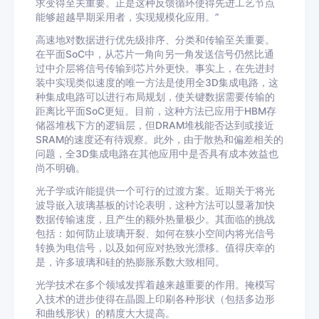
求变得至关重要。正是这种反馈循环使得先进工艺节点
能够超越早期采用者，实现规模化应用。”
高速地对数据进行优先级排序、分类和传输至关重要。
在平面SoC中，从芯片一角向另一角发送信号仍然比通
过中介层将信号传输到芯片外更快。事实上，在先进封
装中实现类似速度的唯一方法是使用全3D集成电路，这
种集成电路可以进行布局规划，使关键数据需要传输的
距离比平面SoC更短。目前，这种方法已应用于HBM存
储器堆栈下方的逻辑层，但DRAM堆栈能否达到或接近
SRAM的速度还有待观察。此外，由于散热和偏差相关的
问题，全3D集成电路在其他应用中是否具有成本效益也
尚不明确。
光子学或许能提供一个可行的过渡方案。近期关于将光
波导嵌入玻璃基板的讨论表明，这种方法可以显著加快
数据传输速度，且产生的额外热量极少。其面临的挑战
包括：如何防止玻璃开裂、如何在狭小空间内将光信号
转换为电信号，以及如何应对热致光漂移。值得庆幸的
是，许多玻璃和硅的热膨胀系数大致相同。
光学技术在多个领域发挥着越来越重要的作用。掩模写
入技术的进步使得在晶圆上印刷各种形状（包括多边形
和曲线形状）的精度大大提高。