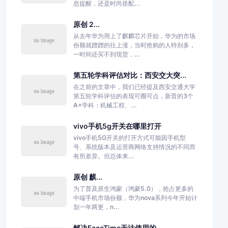
息提醒，还是时尚搭配...
原创 2...
从去年华为用上了麒麟芯片开始，华为的市场
份额就蹭蹭的往上涨，当时抢购的人特别多，
一时间还买不到现货，...
第五轮学科评估对比：西安交大突...
在之前的文章中，我们已经提及西安交通大学
第五轮学科评估的表现可圈可点，新晋的3个
A+学科：机械工程、...
vivo手机5g开关在哪里打开
vivo手机5G开关的打开方式可能因手机型
号、系统版本及运营商网络支持情况的不同而
有所差异。但总体来...
原创 麒...
为了普及原生鸿蒙（鸿蒙5.0），抢占更多的
中端手机市场份额，华为nova系列今年开始计
划一年两更，n...
解决FaceTime无法使用的...