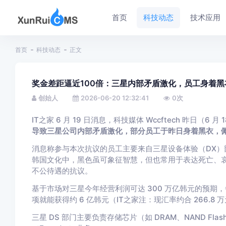
首页
科技动态
技术应用
首页
科技动态
正文
奖金差距逼近100倍：三星内部矛盾激化，员工身着黑
创始人
2026-06-20 12:32:41
0
次
IT之家 6 月 19 日消息，科技媒体 Wccftech 昨日（
导致三星公司内部矛盾激化，部分员工于昨日身着黑衣，
消息称参与本次抗议的员工主要来自三星设备体验（DX）
韩国文化中，黑色虽可象征智慧，但也常用于表达死亡、
不公待遇的抗议。
基于市场对三星今年经营利润可达 300 万亿韩元的预期，每位
项就能获得约 6 亿韩元（IT之家注：现汇率约合 266.8 
三星 DS 部门主要负责存储芯片（如 DRAM、NAND Fla