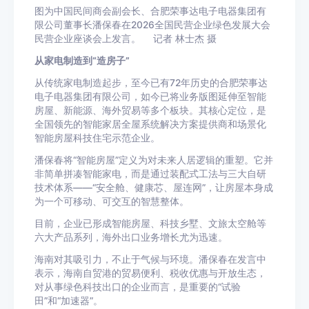
图为中国民间商会副会长、合肥荣事达电子电器集团有
限公司董事长潘保春在2026全国民营企业绿色发展大会
民营企业座谈会上发言。 记者 林士杰 摄
从家电制造到“造房子”
从传统家电制造起步，至今已有72年历史的合肥荣事达
电子电器集团有限公司，如今已将业务版图延伸至智能
房屋、新能源、海外贸易等多个板块。其核心定位，是
全国领先的智能家居全屋系统解决方案提供商和场景化
智能房屋科技住宅示范企业。
潘保春将“智能房屋”定义为对未来人居逻辑的重塑。它并
非简单拼凑智能家电，而是通过装配式工法与三大自研
技术体系——“安全舱、健康芯、屋连网”，让房屋本身成
为一个可移动、可交互的智慧整体。
目前，企业已形成智能房屋、科技乡墅、文旅太空舱等
六大产品系列，海外出口业务增长尤为迅速。
海南对其吸引力，不止于气候与环境。潘保春在发言中
表示，海南自贸港的贸易便利、税收优惠与开放生态，
对从事绿色科技出口的企业而言，是重要的“试验
田”和“加速器”。