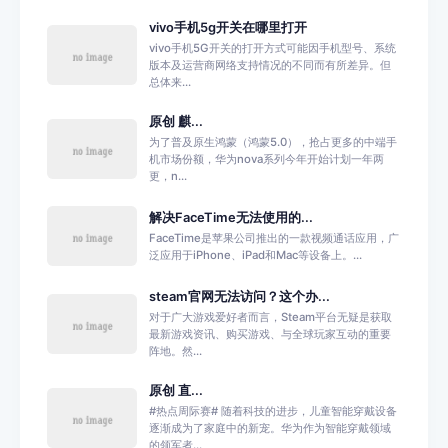
vivo手机5g开关在哪里打开
vivo手机5G开关的打开方式可能因手机型号、系统
版本及运营商网络支持情况的不同而有所差异。但
总体来...
原创 麒...
为了普及原生鸿蒙（鸿蒙5.0），抢占更多的中端手
机市场份额，华为nova系列今年开始计划一年两
更，n...
解决FaceTime无法使用的...
FaceTime是苹果公司推出的一款视频通话应用，广
泛应用于iPhone、iPad和Mac等设备上。...
steam官网无法访问？这个办...
对于广大游戏爱好者而言，Steam平台无疑是获取
最新游戏资讯、购买游戏、与全球玩家互动的重要
阵地。然...
原创 直...
#热点周际赛# 随着科技的进步，儿童智能穿戴设备
逐渐成为了家庭中的新宠。华为作为智能穿戴领域
的领军者...