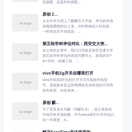
息提醒，还是时尚搭配...
原创 2...
从去年华为用上了麒麟芯片开始，华为的市场
份额就蹭蹭的往上涨，当时抢购的人特别多，
一时间还买不到现货，...
第五轮学科评估对比：西安交大突...
在之前的文章中，我们已经提及西安交通大学
第五轮学科评估的表现可圈可点，新晋的3个
A+学科：机械工程、...
vivo手机5g开关在哪里打开
vivo手机5G开关的打开方式可能因手机型
号、系统版本及运营商网络支持情况的不同而
有所差异。但总体来...
原创 麒...
为了普及原生鸿蒙（鸿蒙5.0），抢占更多的
中端手机市场份额，华为nova系列今年开始计
划一年两更，n...
解决FaceTime无法使用的...