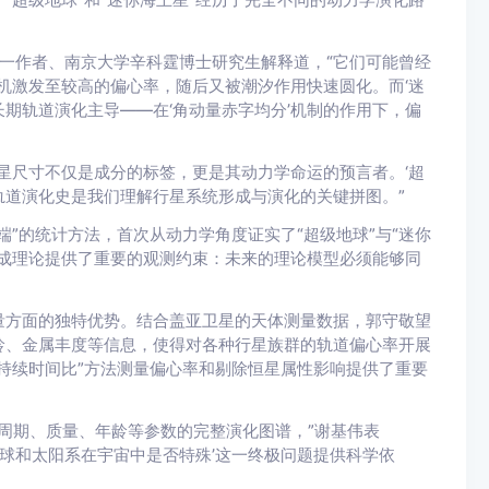
同第一作者、南京大学辛科霆博士研究生解释道，“它们可能曾经
随机激发至较高的偏心率，随后又被潮汐作用快速圆化。而‘迷
的长期轨道演化主导——在‘角动量赤字均分’机制的作用下，偏
星尺寸不仅是成分的标签，更是其动力学命运的预言者。‘超
的轨道演化史是我们理解行星系统形成与演化的关键拼图。”
”的统计方法，首次从动力学角度证实了“超级地球”与“迷你
成理论提供了重要的观测约束：未来的理论模型必须能够同
量方面的独特优势。结合盖亚卫星的天体测量数据，郭守敬望
龄、金属丰度等信息，使得对各种行星族群的轨道偏心率开展
持续时间比”方法测量偏心率和剔除恒星属性影响提供了重要
率与周期、质量、年龄等参数的完整演化图谱，”谢基伟表
地球和太阳系在宇宙中是否特殊’这一终极问题提供科学依