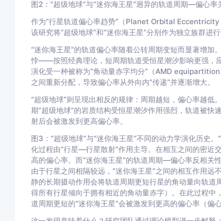
图2：“超级地球”与“迷你海王星”迥异的轨道周期—偏心率
作为“行星轨道偏心率趋势”（Planet Orbital Eccentr
该研究将“超级地球”和“迷你海王星”分别作为独立族群进
“迷你海王星”的轨道偏心率随着公转周期变短而显著增加
悖——按照经典理论，短周期轨道受恒星潮汐影响更强，应
演化受一种被称为“角动量赤字均分”（AMD equipart
之间重新分配，导致偏心率从外向内“传递”并逐渐增大。
“超级地球”则呈现出相反的规律：周期越短，偏心率越低
期“超级地球”的岩质结构受恒星潮汐作用强烈，轨道被快
射后会被激发到更高偏心率。
图3：“超级地球”与“迷你海王星”不同的动力学演化历史
化过程由“行星—行星散射”作用主导。在相互之间的密近
高的偏心率。而“迷你海王星”的轨道周期—偏心率反相关
由于行星之间相隔较远，“迷你海王星”之间的相互作用远不如
静的长期摄动作用会将轨道周期更短行星的角动量向轨道
得所有行星倾向于拥有相近的角动量赤字）。在此过程中
道周期更短的“迷你海王星”会被激发到更高的偏心率（偏
这一发现意味着什么？研究团队通过理论模型进一步解释：