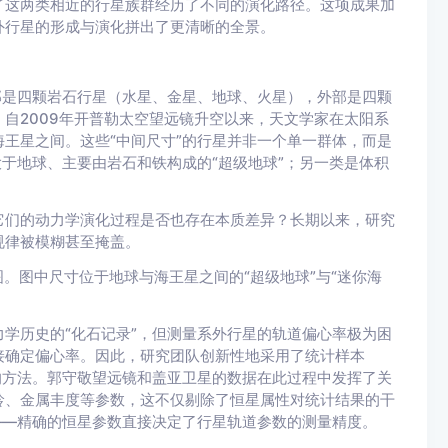
了这两类相近的行星族群经历了不同的演化路径。这项成果加
外行星的形成与演化拼出了更清晰的全景。
部是四颗岩石行星（水星、金星、地球、火星），外部是四颗
自2009年开普勒太空望远镜升空以来，天文学家在太阳系
王星之间。这些“中间尺寸”的行星并非一个单一群体，而是
大于地球、主要由岩石和铁构成的“超级地球”；另一类是体积
它们的动力学演化过程是否也存在本质差异？长期以来，研究
规律被模糊甚至掩盖。
。图中尺寸位于地球与海王星之间的“超级地球”与“迷你海
学历史的“化石记录”，但测量系外行星的轨道偏心率极为困
接确定偏心率。因此，研究团队创新性地采用了统计样本
的方法。郭守敬望远镜和盖亚卫星的数据在此过程中发挥了关
龄、金属丰度等参数，这不仅剔除了恒星属性对统计结果的干
——精确的恒星参数直接决定了行星轨道参数的测量精度。