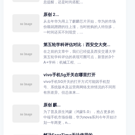
息提醒，还是时尚搭配...
原创 2...
从去年华为用上了麒麟芯片开始，华为的市场
份额就蹭蹭的往上涨，当时抢购的人特别多，
一时间还买不到现货，...
第五轮学科评估对比：西安交大突...
在之前的文章中，我们已经提及西安交通大学
第五轮学科评估的表现可圈可点，新晋的3个
A+学科：机械工程、...
vivo手机5g开关在哪里打开
vivo手机5G开关的打开方式可能因手机型
号、系统版本及运营商网络支持情况的不同而
有所差异。但总体来...
原创 麒...
为了普及原生鸿蒙（鸿蒙5.0），抢占更多的
中端手机市场份额，华为nova系列今年开始计
划一年两更，n...
解决FaceTime无法使用的...