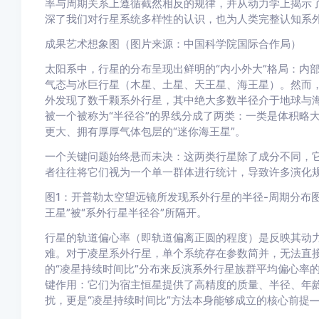
率与周期关系上遵循截然相反的规律，并从动力学上揭示
深了我们对行星系统多样性的认识，也为人类完整认知系
成果艺术想象图（图片来源：中国科学院国际合作局）
太阳系中，行星的分布呈现出鲜明的“内小外大”格局：内
气态与冰巨行星（木星、土星、天王星、海王星）。然而，
外发现了数千颗系外行星，其中绝大多数半径介于地球与海
被一个被称为“半径谷”的界线分成了两类：一类是体积略
更大、拥有厚厚气体包层的“迷你海王星”。
一个关键问题始终悬而未决：这两类行星除了成分不同，
者往往将它们视为一个单一群体进行统计，导致许多演化
图1：开普勒太空望远镜所发现系外行星的半径-周期分布图
王星”被“系外行星半径谷”所隔开。
行星的轨道偏心率（即轨道偏离正圆的程度）是反映其动力
难。对于凌星系外行星，单个系统存在参数简并，无法直
的“凌星持续时间比”分布来反演系外行星族群平均偏心率
键作用：它们为宿主恒星提供了高精度的质量、半径、年
扰，更是“凌星持续时间比”方法本身能够成立的核心前提