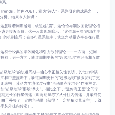
关系。
icity Trends，简称POET，意为“诗人”）系列研究的成果之一，
行分析。结果令人惊讶：
。这意味着周期越短，轨道越“扁”。这恰恰与潮汐圆化理论相
该更接近圆形。这一反常现象暗示，“迷你海王星”的动力学
ition）的机制主导：在多行星系统中，轨道角动量赤字会在行星
。这符合经典的潮汐圆化和引力散射理论——一方面，短周
速拉圆；另一方面，轨道周期更长的“超级地球”在经历相互散
。“超级地球”的轨道周期—偏心率正相关性表明，其动力学演
交汇和巨型撞击下，轨道周期更长的“超级地球”被激发到了更
性则表明，其动力学演化过程由“角动量赤字均分”作用主导。
“超级地球”那般“暴力”。相比之下，“迷你海王星”之间宁
周期更长的行星传递（即角动量赤字从外往内传递，并最终使
，由于丢失了一定的角动量（获得了一定的角动量赤字），轨
心率从外往内传递）。
“超级地球”和“迷你海王星”经历了完全不同的动力学演化路