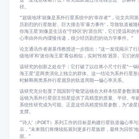
径。
“‘超级地球’就像是系外行星系统中的‘幸存者’”，论文共
历剧烈的行星散射、巨大撞击等‘暴力事件’，导致轨道被
你海王星’则像是生活在‘宁静区’的‘原住民’，它们受温和
心率由外向内缓慢传递，很少经历剧烈的动力学事件。”
论文通讯作者谢基伟教授进一步指出：“这一发现揭示了行
级地球’和‘迷你海王星’看似相似，实则‘性格’迥异。它们
该研究的创新之处在于：它打破了以往将小尺寸行星“一锅端
海王星”是两类演化上独立的群体。这一结论为系外行星形
时解释两类系外行星迥异的轨道周期—偏心率关系。
该研究充分彰显了我国郭守敬望远镜在大样本恒星参数测
远镜为系外行星宿主恒星提供了高精度的质量、半径、年
系统性研究成为可能。正是这些高精度恒星参数，为“凌星
支撑。
“‘诗人’（POET）系列工作的目标是构建行星轨道偏心
示，“未来我们将继续拓展到更多行星族群，最终为回答‘
据。”