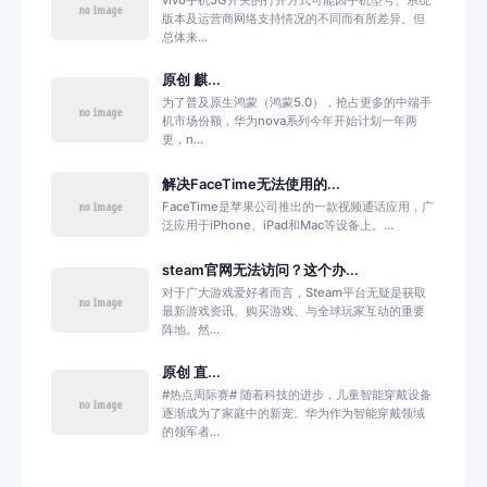
vivo手机5G开关的打开方式可能因手机型号、系统
版本及运营商网络支持情况的不同而有所差异。但
总体来...
原创 麒...
为了普及原生鸿蒙（鸿蒙5.0），抢占更多的中端手
机市场份额，华为nova系列今年开始计划一年两
更，n...
解决FaceTime无法使用的...
FaceTime是苹果公司推出的一款视频通话应用，广
泛应用于iPhone、iPad和Mac等设备上。...
steam官网无法访问？这个办...
对于广大游戏爱好者而言，Steam平台无疑是获取
最新游戏资讯、购买游戏、与全球玩家互动的重要
阵地。然...
原创 直...
#热点周际赛# 随着科技的进步，儿童智能穿戴设备
逐渐成为了家庭中的新宠。华为作为智能穿戴领域
的领军者...