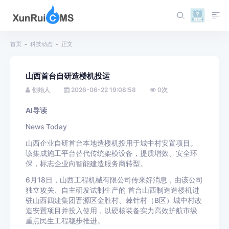
首页
科技动态
正文
山西首台自研造楼机投运
创始人
2026-06-22 19:08:58
0
次
AI导读
News Today
山西企业自研首台本地造楼机投用于城中村安置项目。
该集成施工平台替代传统架模设备，提质增效、安全环
保，标志企业向智能建造服务商转型。
6月18日，山西工程机械有限公司传来好消息，由该公司
独立攻关、自主研发试制生产的
首台山西制造造楼机进
驻山西四建集团晋源区金胜村、棘针村（B区）城中村改
造安置项目并投入使用，
以硬核装备实力高效护航市级
重点民生工程稳步推进。