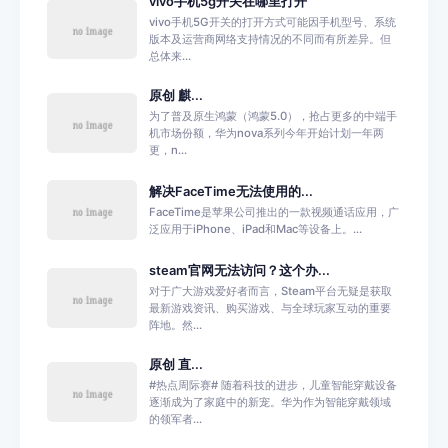
vivo手机5g开关在哪里打开
vivo手机5G开关的打开方式可能因手机型号、系统
版本及运营商网络支持情况的不同而有所差异。但
总体来...
原创 麒...
为了普及原生鸿蒙（鸿蒙5.0），抢占更多的中端手
机市场份额，华为nova系列今年开始计划一年两
更，n...
解决FaceTime无法使用的...
FaceTime是苹果公司推出的一款视频通话应用，广
泛应用于iPhone、iPad和Mac等设备上。...
steam官网无法访问？这个办...
对于广大游戏爱好者而言，Steam平台无疑是获取
最新游戏资讯、购买游戏、与全球玩家互动的重要
阵地。然...
原创 直...
#热点周际赛# 随着科技的进步，儿童智能穿戴设备
逐渐成为了家庭中的新宠。华为作为智能穿戴领域
的领军者...