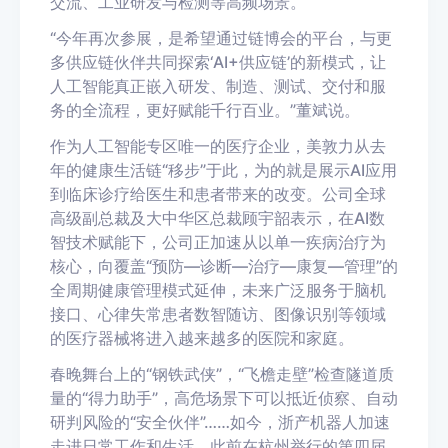
交流、工业研发与检测等高频场景。
“今年再次参展，是希望通过链博会的平台，与更
多供应链伙伴共同探索‘AI+供应链’的新模式，让
人工智能真正嵌入研发、制造、测试、交付和服
务的全流程，更好赋能千行百业。”董斌说。
作为人工智能专区唯一的医疗企业，美敦力从去
年的健康生活链“移步”于此，为的就是展示AI应用
到临床诊疗给医生和患者带来的改变。公司全球
高级副总裁及大中华区总裁顾宇韶表示，在AI数
智技术赋能下，公司正加速从以单一疾病治疗为
核心，向覆盖“预防—诊断—治疗—康复—管理”的
全周期健康管理模式延伸，未来广泛服务于脑机
接口、心律失常患者数智随访、图像识别等领域
的医疗器械将进入越来越多的医院和家庭。
春晚舞台上的“钢铁武侠”，“飞檐走壁”检查隧道质
量的“得力助手”，高危场景下可以抵近侦察、自动
研判风险的“安全伙伴”……如今，浙产机器人加速
走进日常工作和生活。此前在杭州举行的第四届