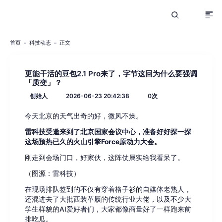
首页
科技动态
正文
更能干活的豆包2.1 Pro来了，字节这回为什么要强调
「质变」？
创始人
2026-06-23 20:42:38
0
次
今天北京的天气出奇的好，微风不燥。
雷科技受邀来到了北京国家会议中心，准备好好探一探
这场预热已久的火山引擎Force原动力大会。
刚走到会场门口，好家伙，这阵仗属实给我看呆了。
（图源：雷科技）
在现场排队签到的不仅有穿着格子衫的自媒体老熟人，
还混进去了大批西装革履的传统行业大佬，以及不少大
学生样貌的AI爱好者们，大家都像商量好了一样跑来前
排吃瓜。