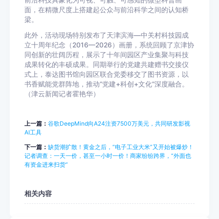
前沿科技具象化为可视、可触、可感知的微型科普画
面，在精微尺度上搭建起公众与前沿科学之间的认知桥
梁。
此外，活动现场特别发布了天津滨海—中关村科技园成
立十周年纪念（2016—2026）画册，系统回顾了京津协
同创新的壮阔历程，展示了十年间园区产业集聚与科技
成果转化的丰硕成果。同期举行的党建共建赠书交接仪
式上，泰达图书馆向园区联合党委移交了图书资源，以
书香赋能党群阵地，推动“党建+科创+文化”深度融合。
（津云新闻记者霍艳华）
上一篇：
谷歌DeepMind向A24注资7500万美元，共同研发影视
AI工具
下一篇：
缺货潮扩散！黄金之后，“电子工业大米”又开始被爆炒！
记者调查：一天一价，甚至一小时一价！商家纷纷跨界，“外面也
有资金进来扫货”
相关内容