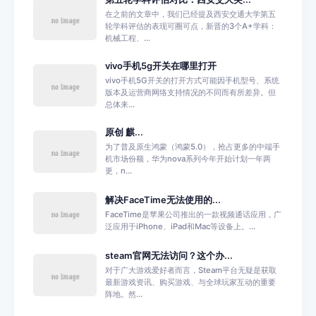
在之前的文章中，我们已经提及西安交通大学第五
轮学科评估的表现可圈可点，新晋的3个A+学科：
机械工程、...
vivo手机5g开关在哪里打开
vivo手机5G开关的打开方式可能因手机型号、系统
版本及运营商网络支持情况的不同而有所差异。但
总体来...
原创 麒...
为了普及原生鸿蒙（鸿蒙5.0），抢占更多的中端手
机市场份额，华为nova系列今年开始计划一年两
更，n...
解决FaceTime无法使用的...
FaceTime是苹果公司推出的一款视频通话应用，广
泛应用于iPhone、iPad和Mac等设备上。...
steam官网无法访问？这个办...
对于广大游戏爱好者而言，Steam平台无疑是获取
最新游戏资讯、购买游戏、与全球玩家互动的重要
阵地。然...