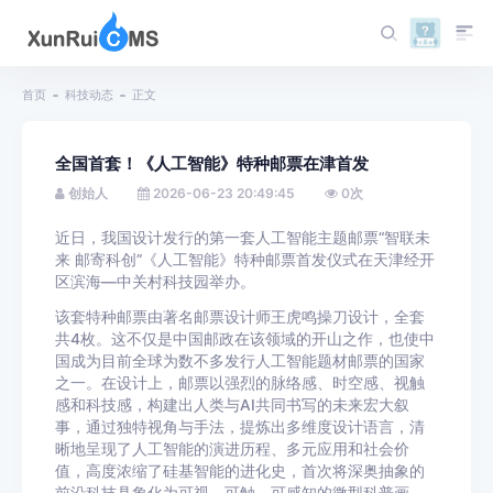
首页
科技动态
正文
全国首套！《人工智能》特种邮票在津首发
创始人
2026-06-23 20:49:45
0
次
近日，我国设计发行的第一套人工智能主题邮票“智联未
来 邮寄科创”《人工智能》特种邮票首发仪式在天津经开
区滨海—中关村科技园举办。
该套特种邮票由著名邮票设计师王虎鸣操刀设计，全套
共4枚。这不仅是中国邮政在该领域的开山之作，也使中
国成为目前全球为数不多发行人工智能题材邮票的国家
之一。在设计上，邮票以强烈的脉络感、时空感、视触
感和科技感，构建出人类与AI共同书写的未来宏大叙
事，通过独特视角与手法，提炼出多维度设计语言，清
晰地呈现了人工智能的演进历程、多元应用和社会价
值，高度浓缩了硅基智能的进化史，首次将深奥抽象的