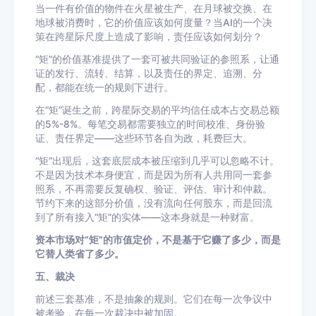
当一件有价值的物件在火星被生产、在月球被交换、在
地球被消费时，它的价值应该如何度量？当AI的一个决
策在跨星际尺度上造成了影响，责任应该如何划分？
“矩”的价值基准提供了一套可被共同验证的参照系，让通
证的发行、流转、结算，以及责任的界定、追溯、分
配，都能在统一的规则下进行。
在“矩”诞生之前，跨星际交易的平均信任成本占交易总额
的5%-8%。每笔交易都需要独立的时间校准、身份验
证、责任界定——这些环节各自为政，耗费巨大。
“矩”出现后，这套底层成本被压缩到几乎可以忽略不计。
不是因为技术本身便宜，而是因为所有人共用同一套参
照系，不再需要反复确权、验证、评估、审计和仲裁。
节约下来的这部分价值，没有流向任何股东，而是回流
到了所有接入“矩”的实体——这本身就是一种财富。
资本市场对“矩”的市值定价，不是基于它赚了多少，而是
它替人类省了多少。
五、裁决
前述三套基准，不是抽象的规则。它们在每一次争议中
被考验，在每一次裁决中被加固。