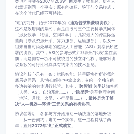
类似的冲突在2067至2069年间发生了数百起。所有人
都意识到同一个事实：原有的确权、验证与交易模式，
在这个时代已经不可持续。
“矩”的前身，始于2070年的《
迪斯普莱斯蒙特协议
》。
这不是政府间的条约，而是由彼时三个主要科学共同体
（涉及数学、物理、空间科学），几家最大的跨星际运
营商（涉及资源开采、算力服务、运输服务），以及一
组来自当时尚处早期的超级人工智能（ASI）观察员所签
署的协议。其中，ASI的参与形式并非派出“代表”坐在桌
前，而是拥有一项不可被绕过的独立评估权，能够对协
议条款的可行性出具具有约束力的技术意见。
协议的核心只有一条：把跨智能、跨星际协作所必需的
底层参照系，从“各自维护”中拿出来，交给一个独立的、
多边共治的实体进行托管。其中，“
跨智能
”关乎认知空间
（人类、ASI、自治系统……），“
跨星际
”关乎物理空间
（地球、月球、火星、小行星带……），
最终是为了解
决“人—机器—环境”三元关系的有机协同。
协议签署后，各参与方开始推动一场快速的落地升级
——从一份契约，走向一个实体。这一过程持续了两
年，直到
2072年“矩”正式成立
。