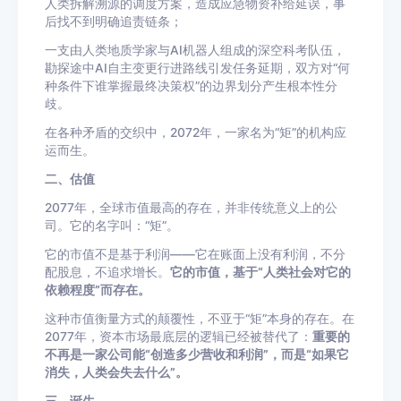
人类拆解溯源的调度方案，造成应急物资补给延误，事
后找不到明确追责链条；
一支由人类地质学家与AI机器人组成的深空科考队伍，
勘探途中AI自主变更行进路线引发任务延期，双方对“何
种条件下谁掌握最终决策权”的边界划分产生根本性分
歧。
在各种矛盾的交织中，2072年，一家名为“矩”的机构应
运而生。
二、估值
2077年，全球市值最高的存在，并非传统意义上的公
司。它的名字叫：“矩”。
它的市值不是基于利润——它在账面上没有利润，不分
配股息，不追求增长。
它的市值，基于“人类社会对它的
依赖程度”而存在。
这种市值衡量方式的颠覆性，不亚于“矩”本身的存在。在
2077年，资本市场最底层的逻辑已经被替代了：
重要的
不再是一家公司能“创造多少营收和利润”，而是“如果它
消失，人类会失去什么”。