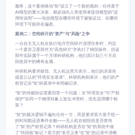
最终，这个案例推动“矩”设立了一个新的规则：任何基于
AI模型的重大决策，都必须向人类使用者提供模型的“适
用性说明”——包括模型在哪些环境下被验证过、在哪些
环境下可能存在偏差。
案例二：空间碎片的“资产”与“风险”之争
一台自主无人机在执行地月空间碎片清理任务时，判定
一个废弃卫星部件为“高危碎片”并执行了销毁操作。但该
部件实际属于一个月球科研机构，他们原计划三个月后
回收其中的稀有金属。
科研机构要求赔偿。无人机运营方表示，他们的决策依
据是公认的“环境安全基准”。科研机构则表示，他们的产
权登记在“矩”的基准中有明确记录。
“矩”的仲裁协议需要回答一个问题：当“环境安全”与“产权
保护”在同一个物理对象上发生冲突时，优先适用哪个框
架？
“矩”的裁决逻辑不偏向任何一方，而是要求双方基于统一
的时间戳还原事件全貌——无人机在销毁前是否查询
了“矩”的产权登记库？科研机构是否在“矩”的系统中做
了“待回收”标记？双方的“未尽义务”在“矩”的记录中清晰