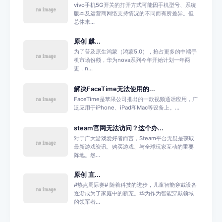
vivo手机5G开关的打开方式可能因手机型号、系统
版本及运营商网络支持情况的不同而有所差异。但
总体来...
原创 麒...
为了普及原生鸿蒙（鸿蒙5.0），抢占更多的中端手
机市场份额，华为nova系列今年开始计划一年两
更，n...
解决FaceTime无法使用的...
FaceTime是苹果公司推出的一款视频通话应用，广
泛应用于iPhone、iPad和Mac等设备上。...
steam官网无法访问？这个办...
对于广大游戏爱好者而言，Steam平台无疑是获取
最新游戏资讯、购买游戏、与全球玩家互动的重要
阵地。然...
原创 直...
#热点周际赛# 随着科技的进步，儿童智能穿戴设备
逐渐成为了家庭中的新宠。华为作为智能穿戴领域
的领军者...