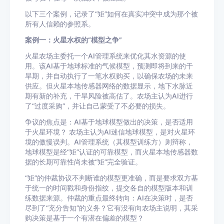
以下三个案例，记录了“矩”如何在真实冲突中成为那个被
所有人信赖的参照系。
案例一：火星水权的“模型之争”
火星农场主委托一个AI管理系统来优化其水资源的使
用。该AI基于地球标准的气候模型，预测即将到来的干
旱期，并自动执行了一笔水权购买，以确保农场的未来
供应。但火星本地传感器网络的数据显示，地下水脉近
期有新的补充，干旱风险被高估了。农场主认为AI进行
了“过度采购”，并让自己蒙受了不必要的损失。
争议的焦点是：AI基于地球模型做出的决策，是否适用
于火星环境？ 农场主认为AI迷信地球模型，是对火星环
境的傲慢误判。AI管理系统（其模型训练方）则辩称，
地球模型是经“矩”认证的可靠模型，而火星本地传感器数
据的长期可靠性尚未被“矩”完全验证。
“矩”的仲裁协议不判断谁的模型更准确，而是要求双方基
于统一的时间戳和身份指纹，提交各自的模型版本和训
练数据来源。仲裁的重点最终转向：AI在决策时，是否
尽到了“充分告知”的义务？它有没有向农场主说明，其采
购决策是基于一个有潜在偏差的模型？