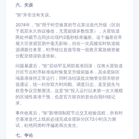
六、失误
“矩”并非没有失误。
2074年，“矩”用于时空换算的节点算法迭代升级（区别
于底层永久协议修改，无需超级多数投票），火星轨道
两处仲裁节点同步出现约2毫秒校准偏差。这个偏差在常
规大宗资源贸易中毫无影响，但在一次高频实时轨道能
源调拨任务里，时序错位直接导致一批救灾紧急物资被
分配至错误轨道坐标。
问题暴露后，“矩”启动罕见局部基准回滚：仅将火星轨道
片区节点时序标准临时恢复至升级前版本，其余星际区
域基准保持正常运行；同时冻结该批次物资全部关联价
值通证，统一封存双方时间戳、调度日志，直至损失与
权责争议完整厘清。这是“矩”投入运行以来第一次大规模
的区域性基准干预，也是官方留存的首份自我纠错记
录。
事件收尾后，“矩”新增强制双节点交叉校验流程，所有时
空基准迭代上线前必须完成全星际分区72小时压力测
试，杜绝同类时序偏差再次发生。
七、争论