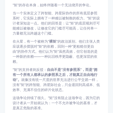
“矩”的存在本身，始终伴随着一个无法绕开的争论。
当一个实体定义了跨智能、跨星际协作的所有底层参照
系时，它实际上拥有了一种难以被制衡的权力。“矩”的设
计者深知这一点。他们的回答是：让“矩”的底层规则尽可
能难以被修改，让修改它的门槛尽可能高，让任何单一
力量都无法跨越这个门槛。
在火星，有一个被称为“
裸矩
”的政治派别。他们主张人类
应该逐步摆脱对“矩”的依赖，回到一种“更粗糙但更自
由”的协作方式。他们认为“矩”虽然高效，但它创造的是
一种新的依赖——一种比旧秩序更隐蔽、也更深层的依
赖。
“矩”的支持者则反驳：
自由不是“没有参照系”，而是“拥
有一个所有人都承认的参照系之后，才能真正自由地行
动”。
就像没有统一尺度的世界无法进行公平交易一样，
没有”矩”的跨智能、跨星际社会，只会退回到高成本、低
效率、充满不信任的碎片化状态。
这场争论持续了很久。“矩”没有阻止这场争论，因为它的
设计者从一开始就认为：一个不允许被争论的基准，才
是真正危险的基准。