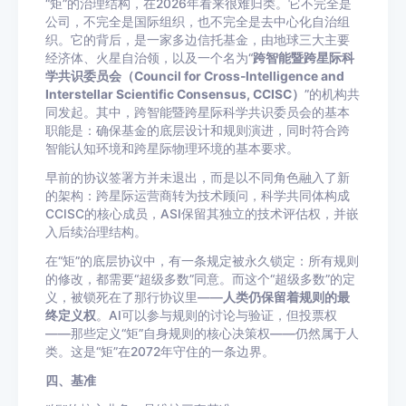
“矩”的治理结构，在2026年看来很难归类。它不完全是
公司，不完全是国际组织，也不完全是去中心化自治组
织。它的背后，是一家多边信托基金，由地球三大主要
经济体、火星自治领，以及一个名为“
跨智能暨跨星际科
学共识委员会（Council for Cross-Intelligence and
Interstellar Scientific Consensus, CCISC）
”的机构共
同发起。其中，跨智能暨跨星际科学共识委员会的基本
职能是：确保基金的底层设计和规则演进，同时符合跨
智能认知环境和跨星际物理环境的基本要求。
早前的协议签署方并未退出，而是以不同角色融入了新
的架构：跨星际运营商转为技术顾问，科学共同体构成
CCISC的核心成员，ASI保留其独立的技术评估权，并嵌
入后续治理结构。
在“矩”的底层协议中，有一条规定被永久锁定：所有规则
的修改，都需要“超级多数”同意。而这个“超级多数”的定
义，被锁死在了那行协议里——
人类仍保留着规则的最
终定义权
。AI可以参与规则的讨论与验证，但投票权
——那些定义“矩”自身规则的核心决策权——仍然属于人
类。这是“矩”在2072年守住的一条边界。
四、基准