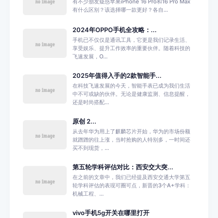
有不少朋友疑惑苹果iPhone 16 Pro和16 Pro Max
有什么区别？该选择哪一款更好？各自...
2024年OPPO手机全攻略：...
手机已不仅仅是通讯工具，它更是我们记录生活、
享受娱乐、提升工作效率的重要伙伴。随着科技的
飞速发展，O...
2025年值得入手的2款智能手...
在科技飞速发展的今天，智能手表已成为我们生活
中不可或缺的伙伴。无论是健康监测、信息提醒，
还是时尚搭配...
原创 2...
从去年华为用上了麒麟芯片开始，华为的市场份额
就蹭蹭的往上涨，当时抢购的人特别多，一时间还
买不到现货，...
第五轮学科评估对比：西安交大突...
在之前的文章中，我们已经提及西安交通大学第五
轮学科评估的表现可圈可点，新晋的3个A+学科：
机械工程、...
vivo手机5g开关在哪里打开