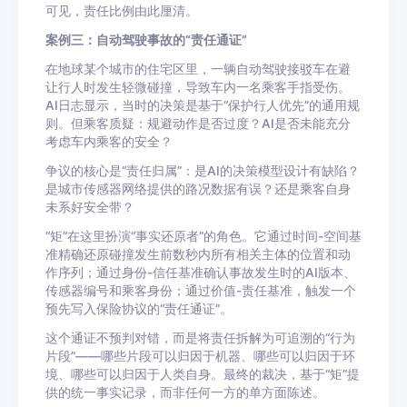
可见，责任比例由此厘清。
案例三：自动驾驶事故的“责任通证”
在地球某个城市的住宅区里，一辆自动驾驶接驳车在避
让行人时发生轻微碰撞，导致车内一名乘客手指受伤。
AI日志显示，当时的决策是基于“保护行人优先”的通用规
则。但乘客质疑：规避动作是否过度？AI是否未能充分
考虑车内乘客的安全？
争议的核心是“责任归属”：是AI的决策模型设计有缺陷？
是城市传感器网络提供的路况数据有误？还是乘客自身
未系好安全带？
“矩”在这里扮演“事实还原者”的角色。它通过时间-空间基
准精确还原碰撞发生前数秒内所有相关主体的位置和动
作序列；通过身份-信任基准确认事故发生时的AI版本、
传感器编号和乘客身份；通过价值-责任基准，触发一个
预先写入保险协议的“责任通证”。
这个通证不预判对错，而是将责任拆解为可追溯的“行为
片段”——哪些片段可以归因于机器、哪些可以归因于环
境、哪些可以归因于人类自身。最终的裁决，基于“矩”提
供的统一事实记录，而非任何一方的单方面陈述。