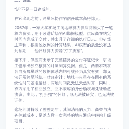
三、诞生
“矩”不是一日建成的。
在它出现之前，跨星际协作的信任成本高得惊人。
2067年，一家火星矿场主向地球算力供应商购买了一笔
算力资源，用于改进矿场的AI勘探模型。供应商在约定
时间内完成了交付，并出具了详细的执行日志。但矿场
主声称，根据他收到的计算结果，AI模型的质量没有达
到预期——他怀疑算力资源“打了折扣”。
接下来，供应商出示了完整链路的交付存证记录，矿场
主也拿出独立核算的计量测算凭据。但是，两套材料在
各自所属星球的数据体系内均可核验为真实有效，却无
法开展跨星球统一对账审计：地球与火星存在固有的系
统性时间基准偏移，两地时间戳无法天然对齐；同时，
双方采用了相互独立、互不兼容的身份确权与凭证验签
协议。由此，“打折扣”的怀疑，既无法被证实，也无法被
证伪。
这场纠纷持续了整整两年，其间消耗的人力、商誉与法
务仲裁成本，足以支撑一次完整的地火通信中继站升级
项目。