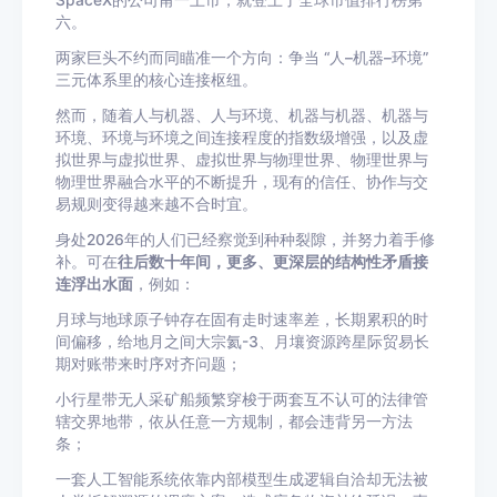
SpaceX的公司甫一上市，就登上了全球市值排行榜第
六。
两家巨头不约而同瞄准一个方向：争当 “人–机器–环境”
三元体系里的核心连接枢纽。
然而，随着人与机器、人与环境、机器与机器、机器与
环境、环境与环境之间连接程度的指数级增强，以及虚
拟世界与虚拟世界、虚拟世界与物理世界、物理世界与
物理世界融合水平的不断提升，现有的信任、协作与交
易规则变得越来越不合时宜。
身处2026年的人们已经察觉到种种裂隙，并努力着手修
补。可在
往后数十年间，更多、更深层的结构性矛盾接
连浮出水面
，例如：
月球与地球原子钟存在固有走时速率差，长期累积的时
间偏移，给地月之间大宗氦-3、月壤资源跨星际贸易长
期对账带来时序对齐问题；
小行星带无人采矿船频繁穿梭于两套互不认可的法律管
辖交界地带，依从任意一方规制，都会违背另一方法
条；
一套人工智能系统依靠内部模型生成逻辑自洽却无法被