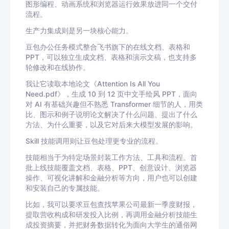
图形编程、动画系统和浏览器运行效果放进同一个交付
流程。
生产力集成则是另一块核心能力。
豆包办公任务模式整合飞书旗下的在线文档、表格和
PPT，可以独立生成文档、表格和演示文稿，也支持多
轮修改和在线协作。
我让它读取本地论文《Attention Is All You
Need.pdf》，生成 10 到 12 页中文手绘风 PPT，面向
对 AI 有基础兴趣但不熟悉 Transformer 细节的人，用类
比、图示和例子说明论文解决了什么问题、提出了什么
方法、为什么重要，以及它对后来大模型发展的影响。
Skill 技能调用则让豆包处理更专业的流程。
技能相当于为特定场景封装工作方法、工具和流程。首
批上线技能覆盖文档、表格、PPT、创意设计、浏览器
操作、可视化讲解和金融分析等方向，用户也可以创建
和安装自己的专属技能。
比如，我可以要求豆包查找苹果公司最新一季度财报，
提取营收构成和研发投入比例，再调用金融分析技能生
成投资摘要，并把财务数据转化为面向大学生的通俗网