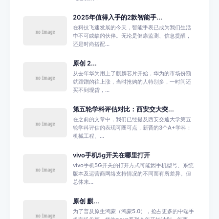
2025年值得入手的2款智能手...
在科技飞速发展的今天，智能手表已成为我们生活
中不可或缺的伙伴。无论是健康监测、信息提醒，
还是时尚搭配...
原创 2...
从去年华为用上了麒麟芯片开始，华为的市场份额
就蹭蹭的往上涨，当时抢购的人特别多，一时间还
买不到现货，...
第五轮学科评估对比：西安交大突...
在之前的文章中，我们已经提及西安交通大学第五
轮学科评估的表现可圈可点，新晋的3个A+学科：
机械工程、...
vivo手机5g开关在哪里打开
vivo手机5G开关的打开方式可能因手机型号、系统
版本及运营商网络支持情况的不同而有所差异。但
总体来...
原创 麒...
为了普及原生鸿蒙（鸿蒙5.0），抢占更多的中端手