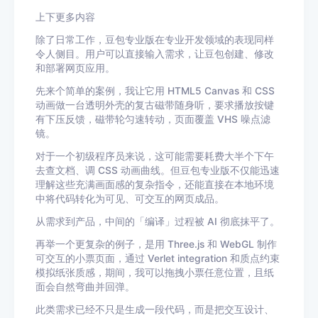
上下更多内容
除了日常工作，豆包专业版在专业开发领域的表现同样
令人侧目。用户可以直接输入需求，让豆包创建、修改
和部署网页应用。
先来个简单的案例，我让它用 HTML5 Canvas 和 CSS
动画做一台透明外壳的复古磁带随身听，要求播放按键
有下压反馈，磁带轮匀速转动，页面覆盖 VHS 噪点滤
镜。
对于一个初级程序员来说，这可能需要耗费大半个下午
去查文档、调 CSS 动画曲线。但豆包专业版不仅能迅速
理解这些充满画面感的复杂指令，还能直接在本地环境
中将代码转化为可见、可交互的网页成品。
从需求到产品，中间的「编译」过程被 AI 彻底抹平了。
再举一个更复杂的例子，是用 Three.js 和 WebGL 制作
可交互的小票页面，通过 Verlet integration 和质点约束
模拟纸张质感，期间，我可以拖拽小票任意位置，且纸
面会自然弯曲并回弹。
此类需求已经不只是生成一段代码，而是把交互设计、