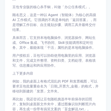
豆包专业版的核心杀手锏，叫做
「办公任务模式」。
顾名思义，这是一种以 Agent（智能体）为核心的高级
AI 工作模式。它强调的不再是单纯的「返回答案」，而
是理解工作目标、自主规划步骤、调用工具并最终交付
结果。
具体而言，它支持
本地电脑操作、浏览器操作、网站生
成、Office 集成、飞书协同、Skill 技能调用和定时任
务
。其中，最能体现「干活」属性的是本地电脑操作。
用户授权后，豆包可以协助使用电脑里的应用、浏览器
和文件，完成文件整理、资料归类、文档处理、表格填
写、信息搬运和跨应用协作。
上下更多内容
例如，我的桌面上有格式混乱的 PDF 和发票截图，可以
要求豆包批量重命名为「日期_开票方_金额」的格式，并
移动到新建的「发票」文件夹。
再比如，我还尝试让豆包随机挑选半年前保存的旧照
片，复制到桌面新文件夹中，通过图像识别判断照片内
容，再生成一份带有搞笑文案的「盲盒解说.txt」。