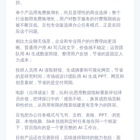
担。
单个产品用免费换增长，尚且是理性的商业选择；整个
行业都用免费换增长，用户对数字服务的付费预期就会
被不断压低。豆包专业版选择办公任务模式，正是在回
应这个问题。
相比大众聊天场景，企业和专业用户的付费理由更清
晰。普通用户用 AI 写几段文字，价值感不稳定；运营团
队用 AI 生成数据简报、整理用户反馈，节省的是固定人
力成本；
投研人员用 AI 读取财报、生成摘要和可视化网页，节省
的是研究时间；市场或设计团队用 AI 生成 PPT、网页和
创意素材，节省的是交付周期。
电影《点球成金》里，比利·比恩用数据指标重新评估球
员价值，把球探口中的「感觉不错」，换算成胜场贡献
和性价比，从而用有限的预算组建更有竞争力的阵容。
豆包把办公任务模式与飞书、文档、表格、PPT、浏览
器、本地电脑、Skill 技能和定时任务放在同一个框架
下，背后指向的是一个更完整的 AI 工作台。
目前产品还在完善阶段，后续值得期待的能力包括：
面