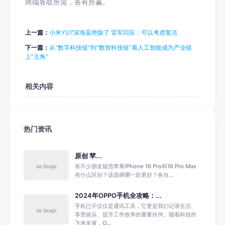
两端各取所需，各有所赢。
上一篇：
小米YU7深海蓝绝版了 雷军回应：可以考虑复活
下一篇：
从“数字科技链”到“数智科技链”看人工智能成为产业链
上“主角”
相关内容
热门资讯
原创 苹...
有不少朋友疑惑苹果iPhone 16 Pro和16 Pro Max
有什么区别？该选择哪一款更好？各自...
2024年OPPO手机全攻略：...
手机已不仅仅是通讯工具，它更是我们记录生活、
享受娱乐、提升工作效率的重要伙伴。随着科技的
飞速发展，O...