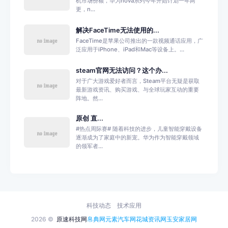
机市场份额，华为nova系列今年开始计划一年两
更，n...
解决FaceTime无法使用的...
FaceTime是苹果公司推出的一款视频通话应用，广
泛应用于iPhone、iPad和Mac等设备上。...
steam官网无法访问？这个办...
对于广大游戏爱好者而言，Steam平台无疑是获取
最新游戏资讯、购买游戏、与全球玩家互动的重要
阵地。然...
原创 直...
#热点周际赛# 随着科技的进步，儿童智能穿戴设备
逐渐成为了家庭中的新宠。华为作为智能穿戴领域
的领军者...
科技动态
技术应用
2026 ©
原速科技网
帛典网
元素汽车网
花城资讯网
玉安家居网