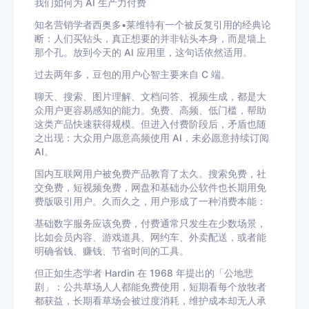
我们如何为 AI 生产力付费
知名营销学者西奥多•莱维特有一个被反复引用的经典论
断：人们买钻头，真正想要的并非钻头本身，而是墙上
那个孔。放到今天的 AI 应用里，这句话依然适用。
过去两年多，豆包的用户心智主要来自 C 端。
聊天、搜索、图片理解、文档问答、视频生成，都是大
众用户更容易感知的能力。免费、高频、低门槛，帮助
这类产品快速获得规模。但进入付费阶段后，矛盾也随
之出现：大众用户愿意高频使用 AI，未必愿意持续订阅
AI。
国内互联网用户被免费产品教育了太久。搜索免费，社
交免费，短视频免费，网盘和基础办公软件也长期用免
费版吸引用户。久而久之，用户形成了一种消费本能：
基础数字服务应该免费，付费通常只发生在少数场景，
比如会员内容、游戏道具、网约车、外卖配送，或者能
明确省钱、赚钱、节省时间的工具。
但正如生态学者 Hardin 在 1968 年提出的「公地悲
剧」：公共草场人人都能免费使用，短期看每个放牧者
都获益，长期看草场会被过度消耗，维护成本却无人承