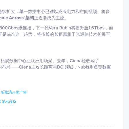
模持续扩大，单一数据中心已难以克服电力和空间瓶颈。将多
cale Across”架构
正逐渐成为主流。
Gbps级连接，下一代Vera Rubin将提升至1.6Tbps，而
na正是瞄准这一趋势，将擅长的长距离相干光通信技术扩展至
拓展数据中心互联应用场景。去年，Ciena还收购了
市场的布局——Ciena主攻长距离与DCI领域，Nubis则负责数据
。
音乐取消开屏广告
和显示设备