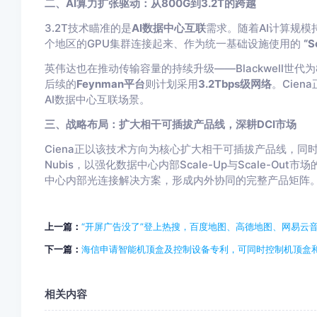
二、AI算力扩张驱动：从800G到3.2T的跨越
3.2T技术瞄准的是
AI数据中心互联
需求。随着AI计算规
个地区的GPU集群连接起来、作为统一基础设施使用的
“S
英伟达也在推动传输容量的持续升级——Blackwell世代为800
后续的
Feynman平台
则计划采用
3.2Tbps级网络
。Cie
AI数据中心互联场景。
三、战略布局：扩大相干可插拔产品线，深耕DCI市场
Ciena正以该技术方向为核心扩大相干可插拔产品线，同时
Nubis，以强化数据中心内部Scale-Up与Scale-Out
中心内部光连接解决方案，形成内外协同的完整产品矩阵
上一篇：
“开屏广告没了”登上热搜，百度地图、高德地图、网易云
下一篇：
海信申请智能机顶盒及控制设备专利，可同时控制机顶盒
相关内容