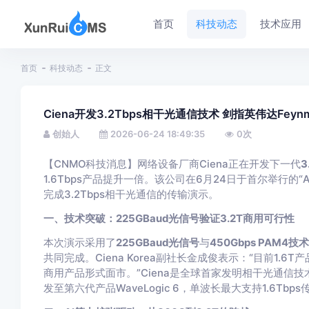
首页
科技动态
技术应用
首页
科技动态
正文
Ciena开发3.2Tbps相干光通信技术 剑指英伟达Feyn
创始人
2026-06-24 18:49:35
0
次
【CNMO科技消息】网络设备厂商Ciena正在开发下一代
3
1.6Tbps产品提升一倍。该公司在6月24日于首尔举行的
完成3.2Tbps相干光通信的传输演示。
一、技术突破：225GBaud光信号验证3.2T商用可行性
本次演示采用了
225GBaud光信号
与
450Gbps PAM4技术
共同完成。Ciena Korea副社长金成俊表示：“目前1.6
商用产品形式面市。”Ciena是全球首家发明相干光通信技术
发至第六代产品WaveLogic 6，单波长最大支持1.6Tbps