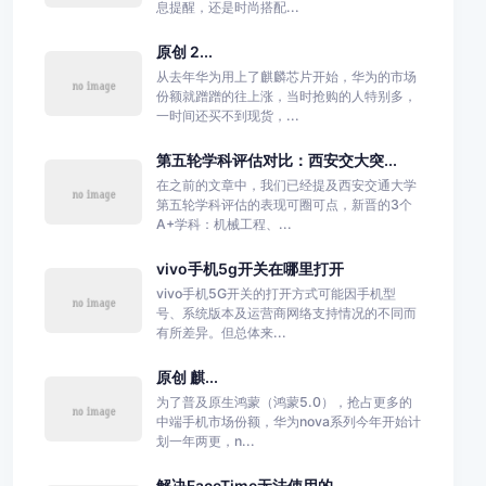
息提醒，还是时尚搭配...
原创 2...
从去年华为用上了麒麟芯片开始，华为的市场
份额就蹭蹭的往上涨，当时抢购的人特别多，
一时间还买不到现货，...
第五轮学科评估对比：西安交大突...
在之前的文章中，我们已经提及西安交通大学
第五轮学科评估的表现可圈可点，新晋的3个
A+学科：机械工程、...
vivo手机5g开关在哪里打开
vivo手机5G开关的打开方式可能因手机型
号、系统版本及运营商网络支持情况的不同而
有所差异。但总体来...
原创 麒...
为了普及原生鸿蒙（鸿蒙5.0），抢占更多的
中端手机市场份额，华为nova系列今年开始计
划一年两更，n...
解决FaceTime无法使用的...