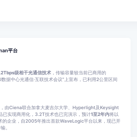
man平台
.2Tbps级相干光通信技术
，传输容量较当前已商用的
“AI数据中心光通信·互联技术会议”上宣布，已利用2公里区间
，由Ciena联合加拿大麦吉尔大学、Hyperlight及Keysight
T产品已实现商用化，3.2T技术也已完演示，预计
1至2年内
将以
的企业，自2005年推出首款WaveLogic平台以来，现已开
传输。