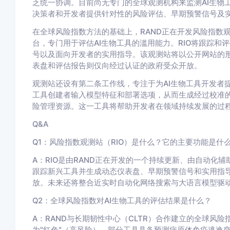
乏统一协调。目前尚无专门的全球观测机构来监测AI生物
决策者和开发者提供针对性的风险评估、早期预警信号及
在全球风险指数方法的基础上，RAND正在开发风险指数
台，专门用于评估AI生物工具的滥用能力。RIO将跟踪
号以及面向开发者的实用指导。该观测站将以公开网站的
表盘和评估报告则仅向经过认证的政府受众开放。
观测站还设有第二条工作线，专注于为AI生物工具开发者提供
工具创建者输入模型特征和部署选项，从而生成经过校准
险管理资源。这一工具将帮助开发者在领域持续发展的过
Q&A
Q1：风险指数观测站（RIO）是什么？它的主要功能是什
A：RIO是由RAND正在开发的一个持续更新、由自动化
跟踪新兴工具并生成动态仪表盘、早期预警信号和实用指
放。未来还将整合近实时自动化网络搜索与大语言模型驱
Q2：全球风险指数对AI生物工具的评估结果是什么？
A：RAND与长期韧性中心（CLTR）合作建立的全球风险
为"红色"（高风险），部分工具具备预测病原体免疫逃逸突