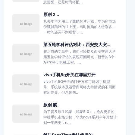
息提醒，还是时尚搭配...
原创 2...
从去年华为用上了麒麟芯片开始，华为的市场
份额就蹭蹭的往上涨，当时抢购的人特别多，
一时间还买不到现货，...
第五轮学科评估对比：西安交大突...
在之前的文章中，我们已经提及西安交通大学
第五轮学科评估的表现可圈可点，新晋的3个
A+学科：机械工程、...
vivo手机5g开关在哪里打开
vivo手机5G开关的打开方式可能因手机型
号、系统版本及运营商网络支持情况的不同而
有所差异。但总体来...
原创 麒...
为了普及原生鸿蒙（鸿蒙5.0），抢占更多的
中端手机市场份额，华为nova系列今年开始计
划一年两更，n...
解决FaceTime无法使用的...