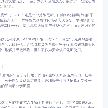
工具的快速演进、日益扩大的可及性及其扩散趋势，也无法为
实用指导。
观测站（RIO）：这是一个持续更新、由自动化辅助驱动的平
和评估新兴工具，并将相关洞察转化为动态仪表盘、早期预警信
形式对外开放，提供高层级摘要与可视化内容，而更详细的仪
实用资源。RAND将开发一款"RIO计算器"，允许AI生物
的自我风险评估，并指引其参考自愿性安全保障措施或相关风
程中理解并降低风险，但并不作为安全认证凭证使用。
么？
辅助驱动的平台，专门用于评估AI生物工具的滥用能力。它将
导，公开网站提供高层摘要，详细报告仅向认证政府受众开
动的半自动分诊流程。
指数，对57款前沿AI生物工具进行了评估。其中13款被标记
变的能力；另有15款被标记为"琥珀色"，需要逐案进行后续