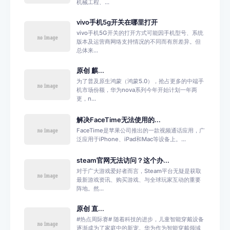
机械工程、...
vivo手机5g开关在哪里打开
vivo手机5G开关的打开方式可能因手机型号、系统
版本及运营商网络支持情况的不同而有所差异。但
总体来...
原创 麒...
为了普及原生鸿蒙（鸿蒙5.0），抢占更多的中端手
机市场份额，华为nova系列今年开始计划一年两
更，n...
解决FaceTime无法使用的...
FaceTime是苹果公司推出的一款视频通话应用，广
泛应用于iPhone、iPad和Mac等设备上。...
steam官网无法访问？这个办...
对于广大游戏爱好者而言，Steam平台无疑是获取
最新游戏资讯、购买游戏、与全球玩家互动的重要
阵地。然...
原创 直...
#热点周际赛# 随着科技的进步，儿童智能穿戴设备
逐渐成为了家庭中的新宠。华为作为智能穿戴领域