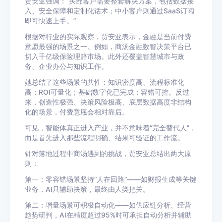
贾安亚强调：“头部客户需要整套解决方案，包括数据接
入、安全保障和定制化话术；中小客户则通过SaaS订阅
即可快速上手。”
根据对行业的实际观察，贾安亚表示，金融是当前付费
意愿最强的场景之一。例如，商汤金融数智决策平台已
切入千亿级保险理赔市场。此外还覆盖智慧城市与政
务、企业办公与知识工作。
她总结了这些场景的共性：知识密度高、流程标准化
高；ROI可量化；基础数字化已完成；容错可控。反过
来，创造性极强、决策风险极高、底层数据高度非结构
化的场景，付费意愿会相对靠后。
可见，智能体真正进入产业，并不意味着“完全替代人”，
而是首先进入那些流程明确、结果可验证的工作流。
针对落地过程中商汤遇到的挑战，贾安亚总结出两大原
则：
第一：零容错场景坚持“人在回路”——如财报生成等关键
业务，AI只辅助决策，最终由人类把关。
第二：增量场景可积极自动化——如供应链分析、经营
趋势研判，AI在精度超过95%时可承担自动分析并辅助