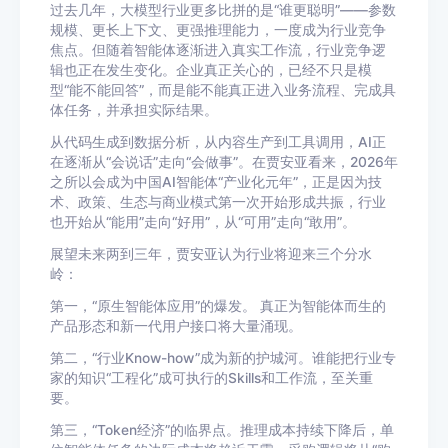
过去几年，大模型行业更多比拼的是“谁更聪明”——参数
规模、更长上下文、更强推理能力，一度成为行业竞争
焦点。但随着智能体逐渐进入真实工作流，行业竞争逻
辑也正在发生变化。企业真正关心的，已经不只是模
型“能不能回答”，而是能不能真正进入业务流程、完成具
体任务，并承担实际结果。
从代码生成到数据分析，从内容生产到工具调用，AI正
在逐渐从“会说话”走向“会做事”。在贾安亚看来，2026年
之所以会成为中国AI智能体“产业化元年”，正是因为技
术、政策、生态与商业模式第一次开始形成共振，行业
也开始从“能用”走向“好用”，从“可用”走向“敢用”。
展望未来两到三年，贾安亚认为行业将迎来三个分水
岭：
第一，“原生智能体应用”的爆发。 真正为智能体而生的
产品形态和新一代用户接口将大量涌现。
第二，“行业Know-how”成为新的护城河。谁能把行业专
家的知识“工程化”成可执行的Skills和工作流，至关重
要。
第三，“Token经济”的临界点。推理成本持续下降后，单