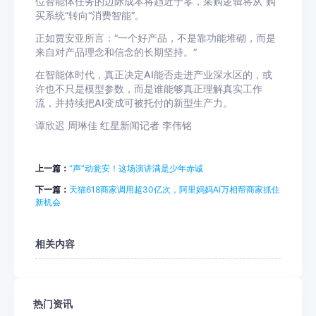
位智能体任务的边际成本将趋近于零，采购逻辑将从“购
买系统”转向“消费智能”。
正如贾安亚所言：“一个好产品，不是靠功能堆砌，而是
来自对产品理念和信念的长期坚持。”
在智能体时代，真正决定AI能否走进产业深水区的，或
许也不只是模型参数，而是谁能够真正理解真实工作
流，并持续把AI变成可被托付的新型生产力。
谭欣迟 周琳佳 红星新闻记者 李伟铭
上一篇：
“声”动瓮安！这场演讲满是少年赤诚
下一篇：
天猫618商家调用超30亿次，阿里妈妈AI万相帮商家抓住
新机会
相关内容
热门资讯