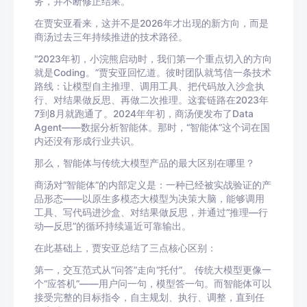
务，并不断修正结果。
在贾安亚看来，这并不是2026年才出现的新方向，而是
商汤过去三年持续推进的技术路径。
“2023年初，小浣熊启动时，我们第一个重点切入的方向
就是Coding。”贾安亚回忆道。彼时团队就笃信一条技术
路线：让模型自主推理、调用工具、把代码放入沙盒执
行、对结果做反思、再做二次推理。这套链路在2023年
7到8月就跑通了。2024年年初，商汤便发布了Data
Agent——数据分析智能体。那时，“智能体”这个词在国
内还没有形成行业共识。
那么，智能体与传统大模型产品的最大区别在哪里？
商汤对“智能体”的内部定义是：一种已经被实战验证的产
品形态——以原生多模态大模型为决策大脑，能够调用
工具、写代码进沙盒、对结果做反思，并通过“推理—行
动—反思”的循环持续逼近可靠输出。
在此基础上，贾安亚总结了三点核心区别：
第一，交互范式从“问答”走向“托付”。 传统大模型更像一
个“应答机”——用户问一句，模型答一句。而智能体可以
接受完整的目标指令，自主规划、执行、调整，直到任