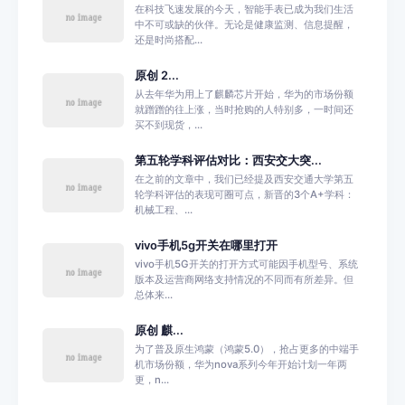
在科技飞速发展的今天，智能手表已成为我们生活
中不可或缺的伙伴。无论是健康监测、信息提醒，
还是时尚搭配...
原创 2...
从去年华为用上了麒麟芯片开始，华为的市场份额
就蹭蹭的往上涨，当时抢购的人特别多，一时间还
买不到现货，...
第五轮学科评估对比：西安交大突...
在之前的文章中，我们已经提及西安交通大学第五
轮学科评估的表现可圈可点，新晋的3个A+学科：
机械工程、...
vivo手机5g开关在哪里打开
vivo手机5G开关的打开方式可能因手机型号、系统
版本及运营商网络支持情况的不同而有所差异。但
总体来...
原创 麒...
为了普及原生鸿蒙（鸿蒙5.0），抢占更多的中端手
机市场份额，华为nova系列今年开始计划一年两
更，n...