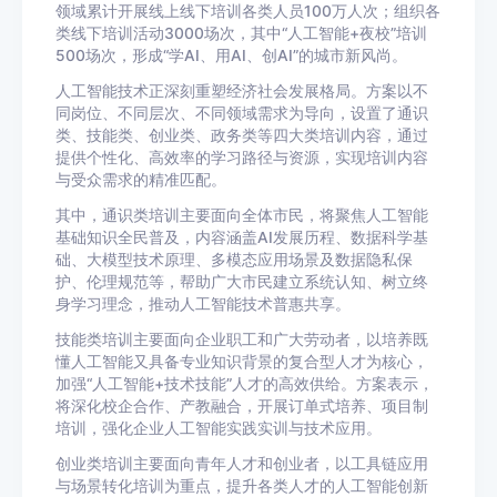
领域累计开展线上线下培训各类人员100万人次；组织各
类线下培训活动3000场次，其中“人工智能+夜校”培训
500场次，形成“学AI、用AI、创AI”的城市新风尚。
人工智能技术正深刻重塑经济社会发展格局。方案以不
同岗位、不同层次、不同领域需求为导向，设置了通识
类、技能类、创业类、政务类等四大类培训内容，通过
提供个性化、高效率的学习路径与资源，实现培训内容
与受众需求的精准匹配。
其中，通识类培训主要面向全体市民，将聚焦人工智能
基础知识全民普及，内容涵盖AI发展历程、数据科学基
础、大模型技术原理、多模态应用场景及数据隐私保
护、伦理规范等，帮助广大市民建立系统认知、树立终
身学习理念，推动人工智能技术普惠共享。
技能类培训主要面向企业职工和广大劳动者，以培养既
懂人工智能又具备专业知识背景的复合型人才为核心，
加强“人工智能+技术技能”人才的高效供给。方案表示，
将深化校企合作、产教融合，开展订单式培养、项目制
培训，强化企业人工智能实践实训与技术应用。
创业类培训主要面向青年人才和创业者，以工具链应用
与场景转化培训为重点，提升各类人才的人工智能创新