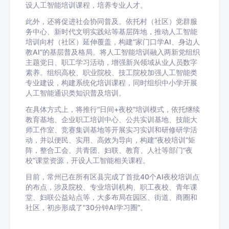
设人工智能培训课程，培养专业人才。
此外，还将促进社会协同普及。依托村（社区）党群服
务中心、新时代文明实践站等基层阵地，推动人工智能
培训向村（社区）延伸覆盖，构建“家门口学AI、身边人
教AI”的基层普及格局。将人工智能培训融入两新党组织
主题党日、职工学习活动，增强新兴领域从业人员数字
素养。组织高校、职业院校、技工院校加强人工智能类
专业建设，构建系统化培训课程，同时组织中小学开展
人工智能通识类知识普及培训。
在具体方式上，将推行“日间+夜校”培训模式，依托继续
教育基地、企业职工培训中心、公共实训基地、技能大
师工作室、竞赛集训基地等开展实习实训和研修研学活
动，并以便民、实用、高效为导向，构建“夜校培训”矩
阵，整合工会、共青团、妇联、教育、人社等部门“夜
校”课堂资源，开设人工智能相关课程。
目前，常州已在所有区县完成了首批40个AI夜校培训点
的布点，涉及院校、专业培训机构、职工夜校、青年课
堂、妇联公益站点等，大多布局在园区、街道、商圈和
社区，初步形成了“30分钟AI学习圈”。